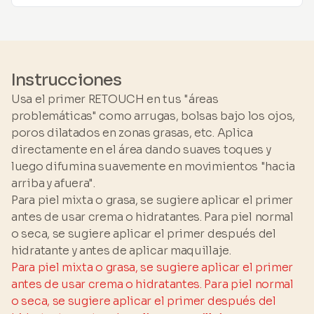
DIMETICONA • POLISILICONA-11 • GLUCÓSIDO
Levanta, difumina y disminuye los signos del
DE DECILO • POLISORBATO 60 •
envejecimiento.
POLIMETILSILSESQUIOXANO •
BUTILENGLICOL • COPOLÍMERO DE AMONIO
ACRILOLDIMETILTAURATO/VP • EXTRACTO DE
Instrucciones
FERMENTO DE PSEUDOALTEROMONAS •
Usa el primer RETOUCH en tus "áreas
RETINALDEHÍDO • XILITOL • HIDROXIAPATITA •
problemáticas" como arrugas, bolsas bajo los ojos,
FENOXIETANOL • FOSFATO DE SODIO • UREA
poros dilatados en zonas grasas, etc. Aplica
IMIDAZOLIDINIL • CICLOHEXASILOXANO •
directamente en el área dando suaves toques y
SALICILATO DE SODIO
luego difumina suavemente en movimientos "hacia
arriba y afuera".
Para piel mixta o grasa, se sugiere aplicar el primer
antes de usar crema o hidratantes. Para piel normal
o seca, se sugiere aplicar el primer después del
hidratante y antes de aplicar maquillaje.
Para piel mixta o grasa, se sugiere aplicar el primer
antes de usar crema o hidratantes. Para piel normal
o seca, se sugiere aplicar el primer después del