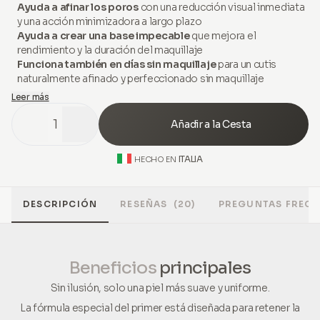
Ayuda a afinar los poros
con una reducción visual inmediata
y una acción minimizadora a largo plazo
Ayuda a crear una base impecable
que mejora el
rendimiento y la duración del maquillaje
Funciona también en días sin maquillaje
para un cutis
naturalmente afinado y perfeccionado sin maquillaje
Leer más
1
Añadir a la Cesta
ITALIA
HECHO EN
DESCRIPCIÓN
RESEÑAS
(20)
PREGUNTAS FRECU
Beneficios
principales
Sin ilusión, solo una piel más suave y uniforme.
La fórmula especial del primer está diseñada para retener la