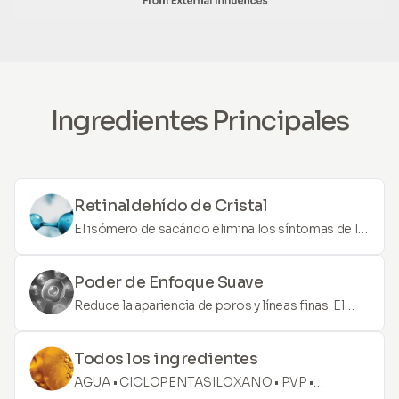
Ingredientes Principales
Retinaldehído de Cristal
El isómero de sacárido elimina los síntomas de la
piel deshidratada (aspereza, enrojecimiento,
descamación) y proporciona un efecto calmante
Poder de Enfoque Suave
de 24 horas y una hidratación profunda de 72
Reduce la apariencia de poros y líneas finas. El
horas.
suero ofrece un efecto inmediato y duradero.
Está enriquecido con ingredientes de alta calidad
Todos los ingredientes
que cubren las imperfecciones del rostro y son
AGUA • CICLOPENTASILOXANO • PVP •
fácilmente compatibles con el maquillaje.