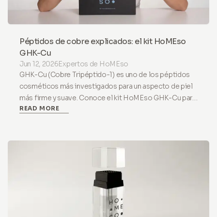
Péptidos de cobre explicados: el kit HoMEso
GHK-Cu
Jun 12, 2026
Expertos de HoMEso
GHK-Cu (Cobre Tripéptido-1) es uno de los péptidos
cosméticos más investigados para un aspecto de piel
más firme y suave. Conoce el kit HoMEso GHK-Cu para
READ MORE
piel y cuero cabelludo.