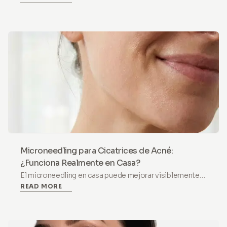
cuáles evitar y por qué no todo el ácido hialurónico es
igual.
Microneedling para Cicatrices de Acné:
¿Funciona Realmente en Casa?
El microneedling en casa puede mejorar visiblemente
READ MORE
las cicatrices de acné con uso constante a 0,5 mm de
profundidad. Aprende qué esperar, cómo crear una
rutina y cuándo evitarlo.