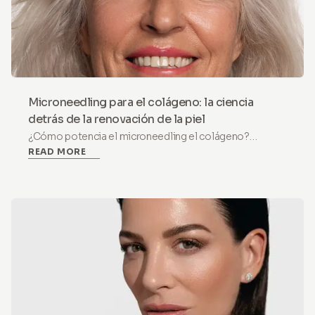
Microneedling para el colágeno: la ciencia
detrás de la renovación de la piel
¿Cómo potencia el microneedling el colágeno?
READ MORE
Conoce la ciencia en 3 fases de la terapia de inducción
de colágeno y cómo la microinfusión de ingredientes
activos favorece la renovación de la piel en casa.