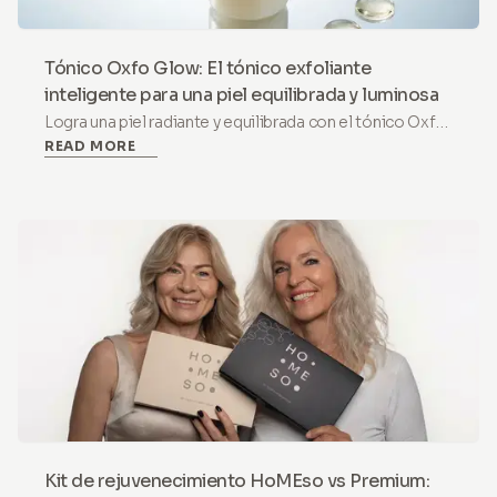
Tónico Oxfo Glow: El tónico exfoliante
inteligente para una piel equilibrada y luminosa
Logra una piel radiante y equilibrada con el tónico Oxfo
READ MORE
Glow de HoMEso. Una fórmula suave de
AHA/BHA/PHA con niacinamida para la piel sensible y
una revitalización profunda.
Kit de rejuvenecimiento HoMEso vs Premium: