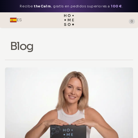
Recibe
theCalm.
gratis en pedidos superiores a
100 €
.
ES
0
Blog