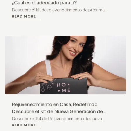
¿Cuál es el adecuado para ti?
Descubre el kit de rejuvenecimiento de próxima
READ MORE
generación de HoMEso, una solución segura e indolora
de microneedling en casa con exosomas, PDRN y
péptidos para una piel visiblemente más firme.
Rejuvenecimiento en Casa, Redefinido:
Descubre el Kit de Nueva Generación de
HoMEso
Descubre el Kit de Rejuvenecimiento de nueva
READ MORE
generación de HoMEso: una solución de microneedling