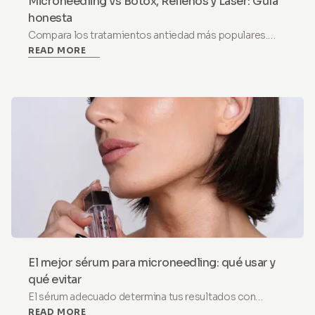
Microneedling vs Botox, Rellenos y Láser: Guía
honesta
Compara los tratamientos antiedad más populares.
READ MORE
Qué resuelve realmente cada uno, cuánto cuesta y
cuándo el microneedling en casa es la opción más
inteligente.
El mejor sérum para microneedling: qué usar y
qué evitar
El sérum adecuado determina tus resultados con
READ MORE
microneedling. Aprende qué ingredientes funcionan,