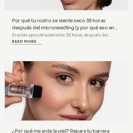
Por qué tu rostro se siente seco 38 horas
después del microneedling (y por qué eso en
realidad es una buena señal)
Si estás aproximadamente 38 horas después del
READ MORE
microneedling y tu piel se siente tirante, seca o
ligeramente escamosa, primero déjanos tranquilizarte:
esto no es un error. Es una señal de que el tratamiento
está funcionando.
¿Por qué me arde la piel? Repara tu barrera