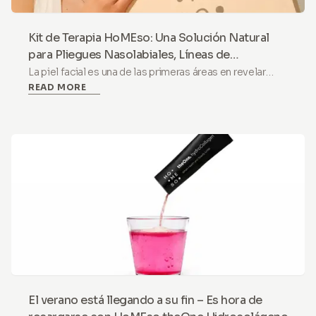
Kit de Terapia HoMEso: Una Solución Natural
para Pliegues Nasolabiales, Líneas de
Marionetas
La piel facial es una de las primeras áreas en revelar
READ MORE
signos de envejecimiento. Entre los más notorios
están los pliegues nasolabiales y las líneas de
marionetas (también conocidas como líneas de
marionetas), que pueden hacer que el rostro parezca
cansado o incluso triste. Aunque son una parte natural
del proceso de envejecimiento, muchas personas
desean que fueran menos pronunciadas.
El verano está llegando a su fin – Es hora de