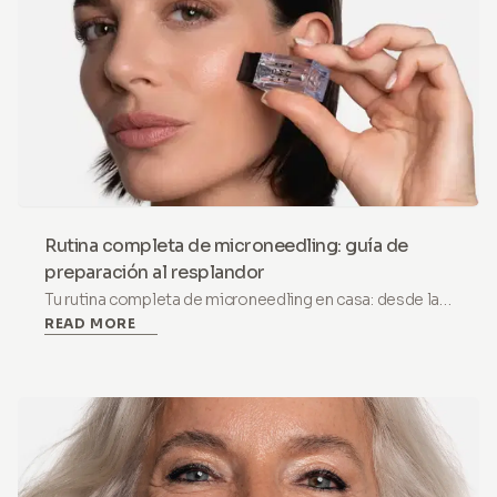
Rutina completa de microneedling: guía de
preparación al resplandor
Tu rutina completa de microneedling en casa: desde la
READ MORE
preparación de la barrera hasta el resplandor posterior
al tratamiento. Protocolo paso a paso que abarca la
preparación, el día del tratamiento, la recuperación y
los resultados a largo plazo.