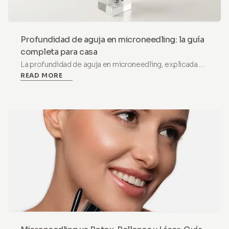
Profundidad de aguja en microneedling: la guía
completa para casa
La profundidad de aguja en microneedling, explicada de
READ MORE
forma sencilla: por qué 0,5 mm es el punto ideal en
casa, qué hace cada profundidad y cuándo 1,0 mm y más
deben dejarse para la clínica.