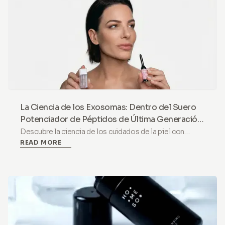
La Ciencia de los Exosomas: Dentro del Suero
Potenciador de Péptidos de Última Generación
de HoMEso
Descubre la ciencia de los cuidados de la piel con
READ MORE
exosomas. Un suero potenciador de péptidos no
invasivo que combina PDRN, exosomas y vitamina B12
para apoyar la renovación y el brillo de la piel en casa.