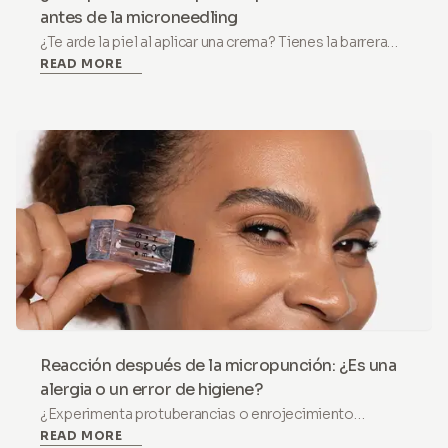
antes de la microneedling
¿Te arde la piel al aplicar una crema? Tienes la barrera
READ MORE
cutánea dañada. Aprende por qué debes dejar la
microneedling y cómo repararla en 4 semanas.
Reacción después de la micropunción: ¿Es una
alergia o un error de higiene?
¿Experimenta protuberancias o enrojecimiento
READ MORE
después de la micropunción? Aprenda la diferencia