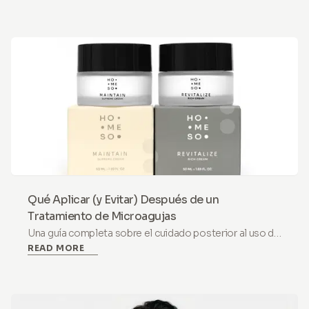
entre una reacción normal y un error de higiene causado
por reutilizar las agujas.
Qué Aplicar (y Evitar) Después de un
Tratamiento de Microagujas
Una guía completa sobre el cuidado posterior al uso de
READ MORE
microagujas. Descubre qué ingredientes usar (Ácido
Hialurónico) y qué evitar (Retinol, Vitamina C) para una
recuperación segura.