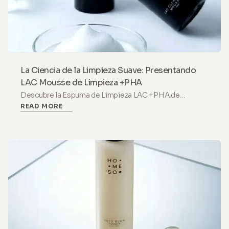
La Ciencia de la Limpieza Suave: Presentando
LAC Mousse de Limpieza +PHA
Descubre la Espuma de Limpieza LAC +PHA de
READ MORE
HoMEso. Un limpiador hidratante y equilibrado en pH
con Ácido Lactobiónico diseñado para suavizar y
proteger la piel seca y sensible a diario.