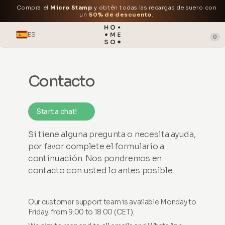
Compra el
Micro Stamp
y obtén todas las recargas de suero con
un
50% de descuento
.
ES
0
Contacto
Start a chat!
Si tiene alguna pregunta o necesita ayuda,
por favor complete el formulario a
continuación. Nos pondremos en
contacto con usted lo antes posible.
Our customer support team is available Monday to
Friday, from 9:00 to 18:00 (CET).