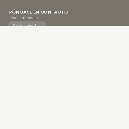
PÓNGASE EN CONTACTO
Enviar mensaje
Start a chat!
Lunes - Viernes, 9:00 – 18:00 (CET)
Hacemos nuestro mejor esfuerzo para responder a todos los
correos electrónicos y mensajes dentro de 24 horas hábiles.
SOPORTE
Preguntas frecuentes
Términos y condiciones
Política de privacidad
Aviso legal
Sobre nosotros
#1 BOLETÍN DE PIEL
Haz como
miles
de otros y descubre cómo potenciar tu
salud de la piel con inspiración interminable y contenido
exclusivo.