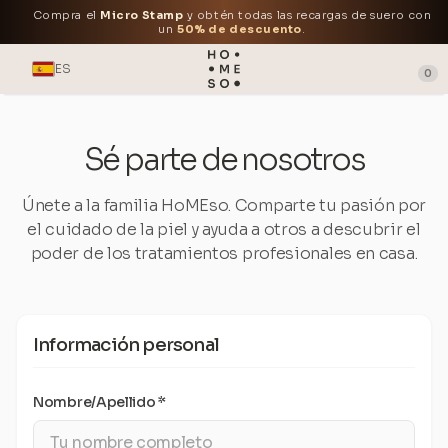
Compra el
Micro Stamp
y obtén todas las recargas de suero con
un
50% de descuento
.
ES
0
Sé parte de nosotros
Únete a la familia HoMEso. Comparte tu pasión por
el cuidado de la piel y ayuda a otros a descubrir el
poder de los tratamientos profesionales en casa.
Información personal
Nombre/Apellido *