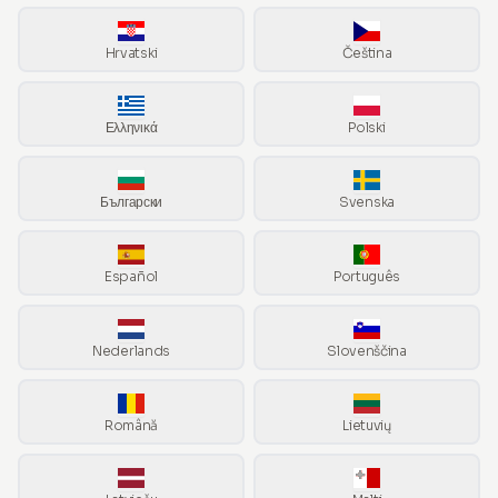
Hrvatski
Čeština
Ελληνικά
Polski
Български
Svenska
Español
Português
Nederlands
Slovenščina
Română
Lietuvių