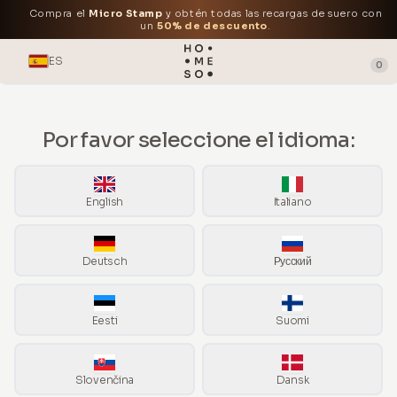
Compra el
Micro Stamp
y obtén todas las recargas de suero con
un
50% de descuento
.
ES
0
Por favor seleccione el idioma:
English
Italiano
Deutsch
Русский
Eesti
Suomi
Slovenčina
Dansk