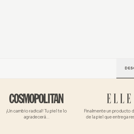
DES
¡Un cambio radical! Tu piel te lo
Finalmente un producto 
agradecerá…
de la piel que entrega r