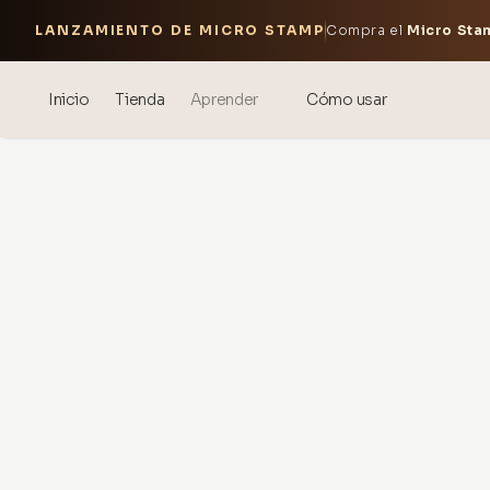
LANZAMIENTO DE MICRO STAMP
Compra el
Micro Sta
Inicio
Tienda
Aprender
Cómo usar
Blog
Events
Ácido Hialurónico Sonicado ®
Mesoterapia: ciencia y
beneficios
theOnehydrocollagen
Preguntas Frecuentes
Sobre Nosotros