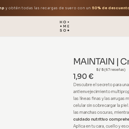
mp
y obtén todas las recargas de suero con un
50% de descuent
MAINTAIN | C
5 / 5
(67 reseñas)
1,90 €
Descubre el secreto para una
antienvejecimiento multipro
las líneas finas y las arruga
celular sin sobrecargar la piel
las manchas oscuras, mientra
cuidado nutritivo compreh
Aplica en tu cara, cuello y e