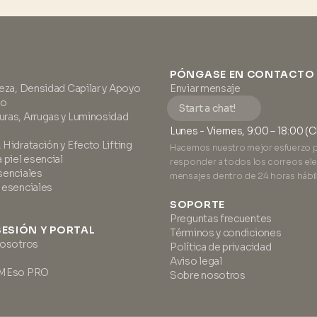
PÓNGASE EN CONTACTO
meza, Densidad Capilar y Apoyo
Enviar mensaje
to
Start a chat!
ras, Arrugas y Luminosidad
Lunes - Viernes, 9:00 – 18:00 (
Hidratación y Efecto Lifting
Hacemos nuestro mejor esfuerzo 
 piel esencial
responder a todos los correos ele
senciales
mensajes dentro de 24 horas hábil
 esenciales
SOPORTE
Preguntas frecuentes
 SESIÓN Y PORTAL
Términos y condiciones
nosotros
Política de privacidad
Aviso legal
oMEso PRO
Sobre nosotros