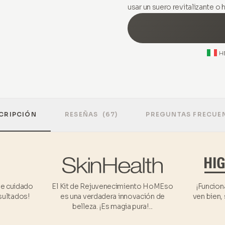
usar un suero revitalizante o
H
CRIPCIÓN
RESEÑAS
(67)
PREGUNTAS FRECUE
de cuidado
El Kit de Rejuvenecimiento HoMEso
¡Funcion
esultados!
es una verdadera innovación de
ven bien,
belleza. ¡Es magia pura!...