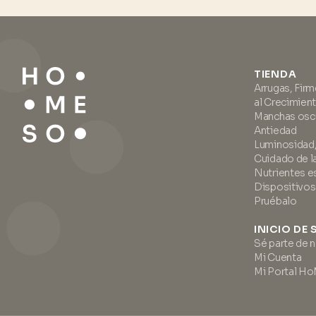
TIENDA
Arrugas, Fir
al Crecimien
Manchas oscu
Antiedad
Luminosidad, 
Cuidado de la
Nutrientes e
Dispositivos
Pruébalo
INICIO DE
Sé parte de 
Mi Cuenta
Mi Portal H