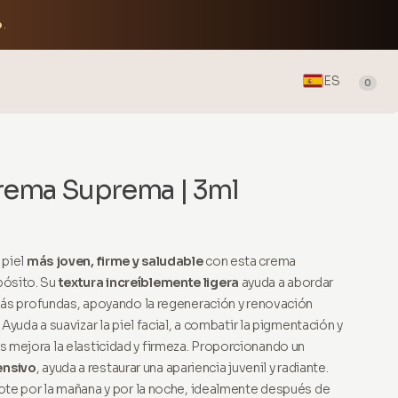
o
.
ES
0
rema Suprema | 3ml
 piel
más joven, firme y saludable
con esta crema
pósito. Su
textura increíblemente ligera
ayuda a abordar
s más profundas, apoyando la regeneración y renovación
. Ayuda a suavizar la piel facial, a combatir la pigmentación y
s mejora la elasticidad y firmeza. Proporcionando un
ensivo
, ayuda a restaurar una apariencia juvenil y radiante.
scote por la mañana y por la noche, idealmente después de