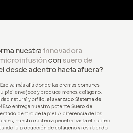
orma nuestra
innovadora
 microinfusión
con
suero de
el desde adentro hacia afuera?
MEso va más allá donde las cremas comunes
 tu piel envejece y produce menos colágeno,
dad natural y brillo,
el avanzado Sistema de
oMEso
entrega nuestro potente
Suero de
tentado
dentro de la piel. A diferencia de los
ciales, nuestro sistema penetra hasta el núcleo
tando la
producción de colágeno
y revirtiendo