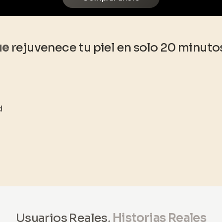
ue
rejuvenece tu piel en solo 20 minut
d
Usuarios Reales,
Historias Reales