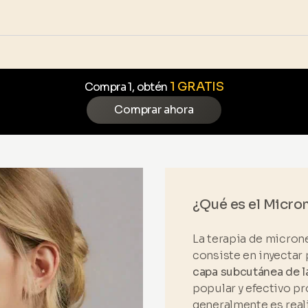
1 GRATIS
Compra 1, obtén
Comprar ahora
¿Qué es el Micro
La terapia de microne
consiste en inyectar
capa subcutánea de la
popular y efectivo p
generalmente es reali