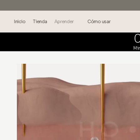
Inicio
Tienda
Aprender
Cómo usar
Blog
Mi
Events
Ácido Hialurónico Sonicado ®
Mesoterapia: ciencia y
beneficios
theOnehydrocollagen
Preguntas Frecuentes
Sobre Nosotros