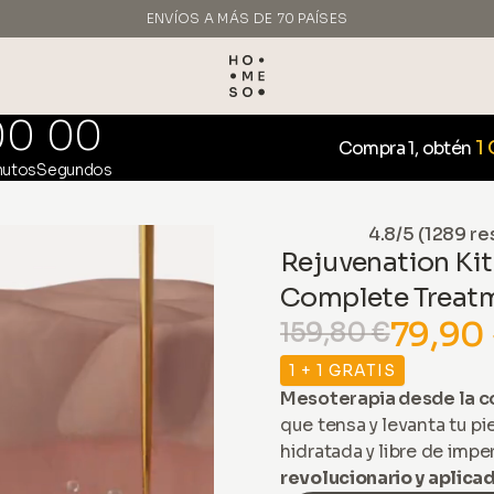
ENVÍOS A MÁS DE 70 PAÍSES
HECHO EN ITALIA
00
00
1
Compra 1, obtén
nutos
Segundos
4.8/5 (1289 re
Rejuvenation Kit
Complete Treat
79,90
159,80 €
1 + 1 GRATIS
Mesoterapia desde la c
que tensa y levanta tu pie
hidratada y libre de imp
revolucionario y aplicad