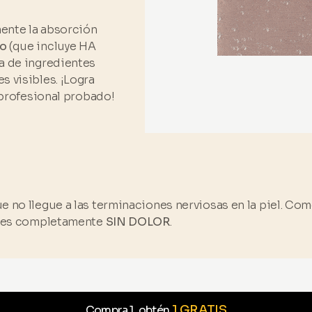
ente la absorción
do
(que incluye HA
a de ingredientes
 visibles. ¡Logra
profesional probado!
e no llegue a las terminaciones nerviosas en la piel. C
ón es completamente
SIN DOLOR
.
1 GRATIS
Compra 1, obtén