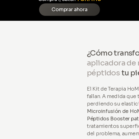
Comprar ahora
¿Cómo transf
aplicadora de
péptidos
tu pi
El Kit de Terapia Ho
fallan. A medida que
perdiendo su elastici
Microinfusión de H
Péptidos Booster pa
tratamientos superfi
del problema, aumen