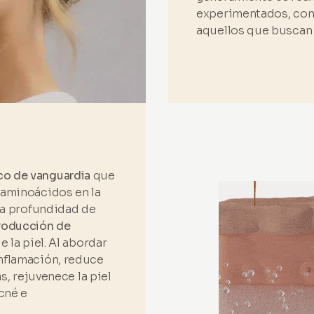
experimentados, con
aquellos que buscan t
o de vanguardia
que
 aminoácidos en la
una profundidad de
roducción de
e la piel. Al abordar
inflamación, reduce
as, rejuvenece la piel
cné e