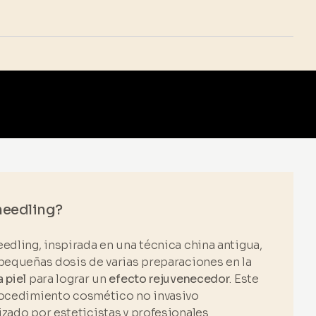
needling?
edling, inspirada en una técnica china antigua,
 pequeñas dosis de varias preparaciones en la
 piel
para lograr un
efecto rejuvenecedor
. Este
rocedimiento cosmético no invasivo
zado por esteticistas y profesionales