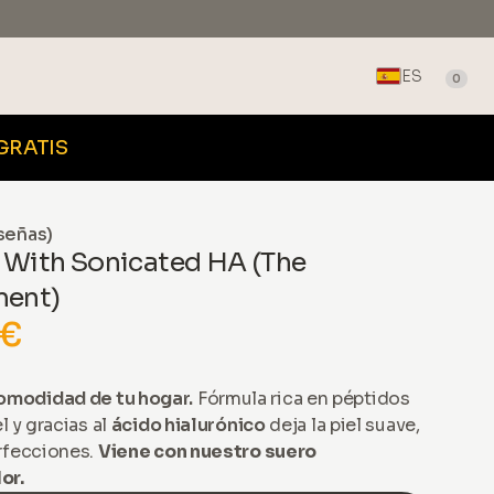
ES
0
 GRATIS
señas)
 With Sonicated HA (The
ment)
 €
omodidad de tu hogar.
Fórmula rica en péptidos
l y gracias al
ácido hialurónico
deja la piel suave,
erfecciones.
Viene con nuestro suero
or.