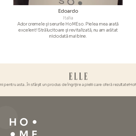
Edoardo
Italia
Ador cremele și serurile HoMEso. Pielea mea arată
excelent! Strălucitoare și revitalizată, nu am arătat
niciodată mai bine.
ta...
În sfârșit un produs de îngrijire a pielii care oferă rezultate!
HoMEso Kitul d