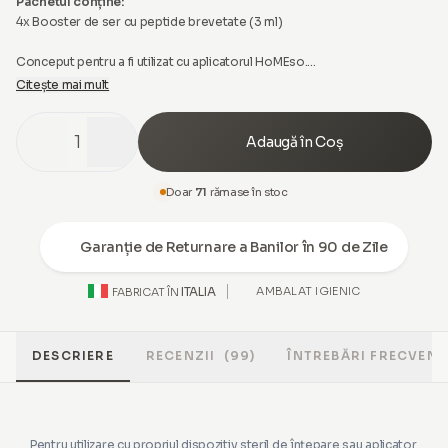
Pachetul conține:
4x Booster de ser cu peptide brevetate (3 ml)
Conceput pentru a fi utilizat cu aplicatorul HoMEso.
Citește mai mult
Dacă este utilizat cu un alt dispozitiv de microneedling, adâncimea acului
nu trebuie să depășească 0.50 mm. Siguranța, igiena și performanța
1
Adaugă în Coș
intenționate ale tratamentului pot fi asigurate numai atunci când este
utilizat conform indicațiilor cu aplicatorul HoMEso. Nu injectați. Aplicați
numai pe piele intactă. Doar pentru uz topic.
Doar
71
rămase în stoc
Garanție de Returnare a Banilor în 90 de Zile
ITALIA
AMBALAT IGIENIC
FABRICAT ÎN
DESCRIERE
RECENZII
(99)
ÎNTREBĂRI FRECVENT
Pentru utilizare cu propriul dispozitiv steril de înțepare sau aplicator