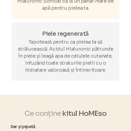
Hialuronic Sonicat ca la un pahar mare de
apă pentru pielea ta.
Piele regenerată
Tapotează pentru ca pielea ta să
strălucească. Acidul Hialuronic pătrunde
în piele și leagă apa de celulele cutanate,
infuzând toate straturile pielii cu o
hidratare valoroasă și întineritoare.
Ce conține
kitul HoMEso
Ser și pipetă