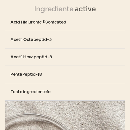
Ingrediente
active
Acid Hialuronic ®Sonicated
Acetil Octapeptid-3
Acetil Hexapeptid-8
PentaPeptid-18
Toate ingredientele