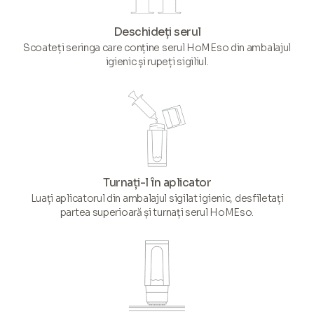
Deschideți serul
Scoateți seringa care conține serul HoMEso din ambalajul
igienic și rupeți sigiliul.
Turnați-l în aplicator
Luați aplicatorul din ambalajul sigilat igienic, desfiletați
partea superioară și turnați serul HoMEso.