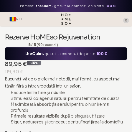
Primești
theCalm.
gratuit la comenzi de peste
100 €
.
RO
0
Rezerve HoMEso Rejuvenation
5 / 5
(99 recenzii)
theCalm.
gratuit la comenzi de peste
100 €
89,95 €
-25%
119,90 €
Bucurați-vă de o piele mai netedă, mai fermă, cu aspect mai
tânăr, fără a intra vreodată într-un salon.
Reduce
liniile fine și ridurile
Stimulează
colagenul natural
pentru fermitate de durată
Maximizează
absorbția serului
pentru o hrănire mai
profundă
Primele rezultate vizibile
după o singură utilizare
Sigur, nedureros
și conceput pentru
îngrijirea la domiciliu