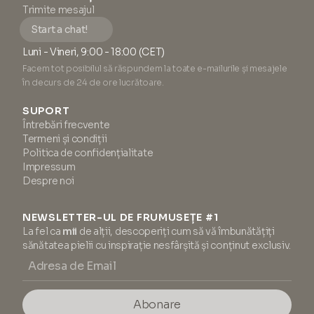
Trimite mesajul
Start a chat!
Luni - Vineri, 9:00 - 18:00 (CET)
Facem tot posibilul să răspundem la toate e-mailurile și mesajele
în decurs de 24 de ore lucrătoare.
SUPORT
Întrebări frecvente
Termeni și condiții
Politica de confidențialitate
Impressum
Despre noi
NEWSLETTER-UL DE FRUMUSEȚE #1
La fel ca
mii
de alții, descoperiți cum să vă îmbunătățiți
sănătatea pielii cu inspirație nesfârșită și conținut exclusiv.
Abonare