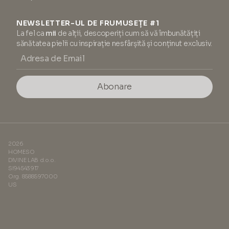
NEWSLETTER-UL DE FRUMUSEȚE #1
La fel ca
mii
de alții, descoperiți cum să vă îmbunătățiți
sănătatea pielii cu inspirație nesfârșită și conținut exclusiv.
Abonare
2026
HOMESO
DIVINE LAB d.o.o.
SI94543917
Org. 8588597000
US