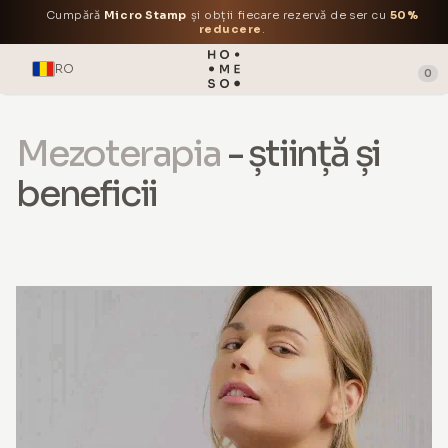
Cumpără
Micro Stamp
și obții fiecare rezervă de ser cu
50%
reducere
.
RO
0
Mezoterapia
- știință și
beneficii