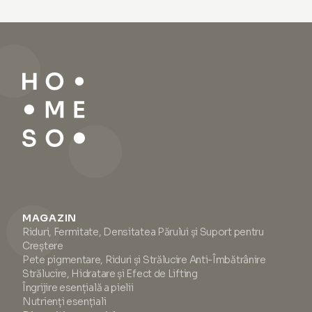
imperfecțiunilor, intensifică
pielii tale, oferind multiple
hidratarea și protejează pielea
beneficii. Ajută la netezirea
de factorii de stres din mediu.
ridurilor, reducerea roșeței și
Ajută la ascunderea și actul
abordarea porilor deschiși și a
împotriva roșeței, oferind
zonelor sebacee uleioase de
beneficii precum acoperirea
pe piele. Aplică primerul cu
imperfecțiunilor pielii. Potrivit
degetul direct pe zonele
pentru toate tipurile de piele,
problematice (riduri, sub ochi,
acest ser oferă un
look mat
pori, zone uleioase). Dacă ai
lifting cu un finisaj mătăsos
și
piele grasă spre mixtă, îți
servește ca o bază excelentă
recomandăm să utilizezi
pentru machiaj. Pentru
primerul înainte de aplicarea
rezultate optime, aplică înainte
serului și cremei. Pentru pielea
de hidratare.
uscată, sugerăm aplicarea
primerului după ser și cremă.
MAGAZIN
Riduri, Fermitate, Densitatea Părului și Suport pentru
Creștere
Pete pigmentare, Riduri și Strălucire Anti-Îmbătrânire
Strălucire, Hidratare și Efect de Lifting
Îngrijire esențială a pielii
Nutrienți esențiali