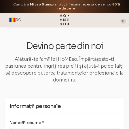
Cumpără
Micro Stamp
și obții fiecare rezervă de ser cu
50%
reducere
.
RO
0
Devino parte din noi
Alătură-te familiei HoMEso. Împărtășește-ți
pasiunea pentru îngrijirea pielii și ajută-i pe ceilalți
să descopere puterea tratamentelor profesionale la
domiciliu.
Informații personale
Nume/Prenume *