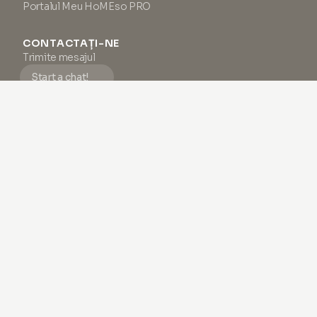
Portalul Meu HoMEso PRO
CONTACTAȚI-NE
Trimite mesajul
Start a chat!
Luni - Vineri, 9:00 - 18:00 (CET)
Facem tot posibilul să răspundem la toate e-mailurile și mesajele
în decurs de 24 de ore lucrătoare.
SUPORT
Întrebări frecvente
Termeni și condiții
Politica de confidențialitate
Impressum
Despre noi
NEWSLETTER-UL DE FRUMUSEȚE #1
La fel ca
mii
de alții, descoperiți cum să vă îmbunătățiți
sănătatea pielii cu inspirație nesfârșită și conținut exclusiv.