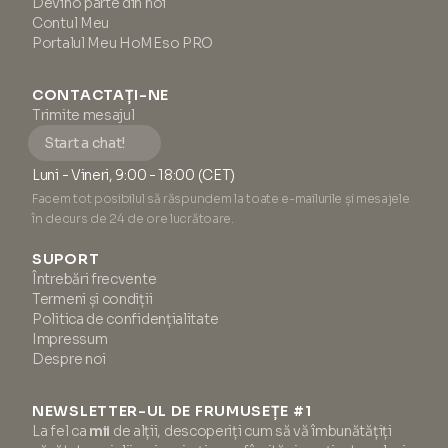
Devino parte din noi
Contul Meu
Portalul Meu HoMEso PRO
CONTACTAȚI-NE
Trimite mesajul
Start a chat!
Luni - Vineri, 9:00 - 18:00 (CET)
Facem tot posibilul să răspundem la toate e-mailurile și mesajele
în decurs de 24 de ore lucrătoare.
SUPORT
Întrebări frecvente
Termeni și condiții
Politica de confidențialitate
Impressum
Despre noi
NEWSLETTER-UL DE FRUMUSEȚE #1
La fel ca
mii
de alții, descoperiți cum să vă îmbunătățiți