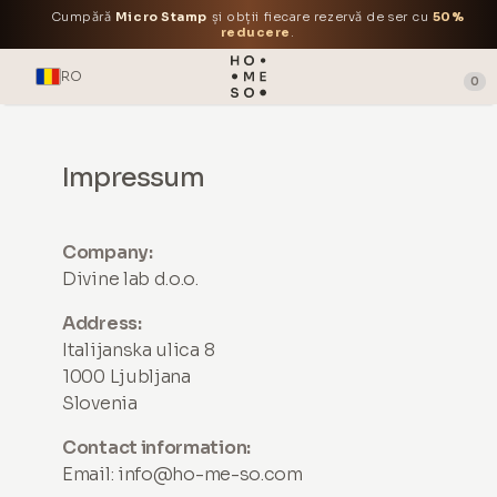
Cumpără
Micro Stamp
și obții fiecare rezervă de ser cu
50%
reducere
.
RO
0
Impressum
Company:
Divine lab d.o.o.
Address:
Italijanska ulica 8
1000 Ljubljana
Slovenia
Contact information:
Email:
info@ho-me-so.com