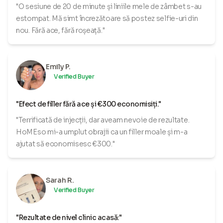
"O sesiune de 20 de minute și liniile mele de zâmbet s-au
estompat. Mă simt încrezătoare să postez selfie-uri din
nou. Fără ace, fără roșeață."
Emily P.
Verified Buyer
"Efect de filler fără ace și €300 economisiți."
"Terrificată de injecții, dar aveam nevoie de rezultate.
HoMEso mi-a umplut obrajii ca un filler moale și m-a
ajutat să economisesc €300."
Sarah R.
Verified Buyer
"Rezultate de nivel clinic acasă:"