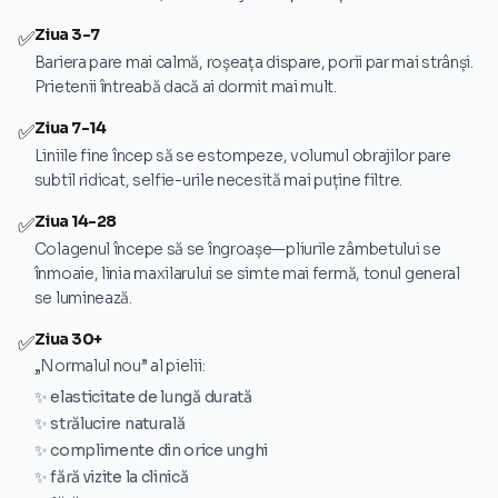
Ziua 3-7
✅
Bariera pare mai calmă, roșeața dispare, porii par mai strânși.
Prietenii întreabă dacă ai dormit mai mult.
Ziua 7-14
✅
Liniile fine încep să se estompeze, volumul obrajilor pare
subtil ridicat, selfie-urile necesită mai puține filtre.
Ziua 14-28
✅
Colagenul începe să se îngroașe—pliurile zâmbetului se
înmoaie, linia maxilarului se simte mai fermă, tonul general
se luminează.
Ziua 30+
✅
„Normalul nou” al pielii:
✨ elasticitate de lungă durată
✨ strălucire naturală
✨ complimente din orice unghi
✨ fără vizite la clinică