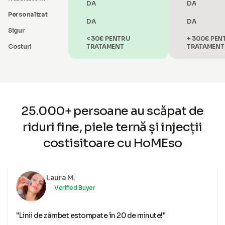
DA
DA
Personalizat
DA
DA
Sigur
< 30€ PENTRU
+ 300€ PEN
Costuri
TRATAMENT
TRATAMENT
25.000+ persoane au scăpat de
riduri fine, piele ternă și injecții
costisitoare cu HoMEso
Laura M.
Verified Buyer
"Linii de zâmbet estompate în 20 de minute!"