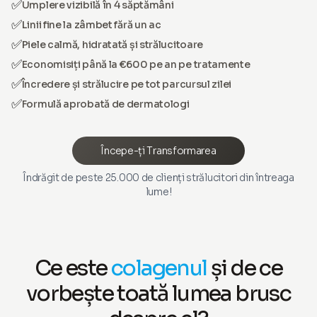
✅
Umplere vizibilă în 4 săptămâni
✅
Linii fine la zâmbet fără un ac
✅
Piele calmă, hidratată și strălucitoare
✅
Economisiți până la €600 pe an pe tratamente
✅
Încredere și strălucire pe tot parcursul zilei
✅
Formulă aprobată de dermatologi
Începe-ți Transformarea
Îndrăgit de peste 25.000 de clienți strălucitori din întreaga
lume!
Ce este
colagenul
și de ce
vorbește toată lumea brusc