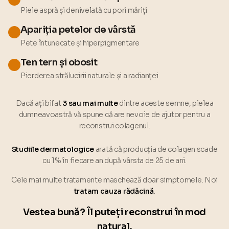
Piele aspră și denivelată cu pori măriți
Apariția petelor de vârstă
Pete întunecate și hiperpigmentare
Ten tern și obosit
Pierderea strălucirii naturale și a radianței
Dacă ați bifat
3 sau mai multe
dintre aceste semne, pielea
dumneavoastră vă spune că are nevoie de ajutor pentru a
reconstrui colagenul.
Studiile dermatologice
arată că producția de colagen scade
cu 1% în fiecare an după vârsta de 25 de ani.
Cele mai multe tratamente maschează doar simptomele. Noi
tratam cauza rădăcină
.
Vestea bună? Îl puteți reconstrui în mod
natural.