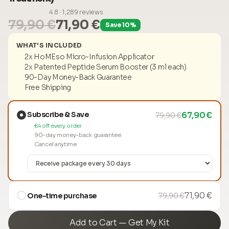
4.8 · 1,289 reviews
79,90 €
71,90 €
Save 10%
WHAT'S INCLUDED
2x HoMEso Micro-Infusion Applicator
2x Patented Peptide Serum Booster (3 ml each)
90-Day Money-Back Guarantee
Free Shipping
Subscribe & Save
67,90 €
79,90 €
€4 off every order
90-day money-back guarantee
Cancel anytime
71,90 €
One-time purchase
79,90 €
Add to Cart — Get My Kit