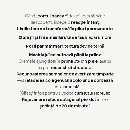
Când „
contul bancar
” de colagen rămâne
descoperit, începe o
reacție în lanț
:
Liniile fine se transformă în pliuri permanente
Obrajii și linia maxilarului se lasă
, apar umbre
Porii par mai mari
, textura devine ternă
Machiajul se cutează până la prânz
Cremele ajung doar la
primii 3% din piele
, așa că
nu pot
reconstrui structura
.
Recunoașterea semnelor de avertizare timpurie
—și
refacerea colagenului acolo unde contează
—este
crucială
.
(Glisați în jos pentru a vedea
cum Kitul HoMEso
Rejuvenare reface colagenul pierdut
într-o
ședință de 20 de minute
.)