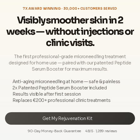
7X AWARD WINNING · 30,000+ CUSTOMERS SERVED
Visibly smoother skin in 2
weeks — without injections or
clinic visits.
The first professional-grade microneedling treatment
designed for home use — paired with our patented Peptide
Serum Booster for maximum results.
Anti-aging microneedling at home — safe & painless
2x Patented Peptide Serum Booster included
Results visible after first session
Replaces €200+ professional clinic treatments
Get My Rejuvenation Kit
90-Day Money-Back Guarantee
4.8/5 · 1,289 reviews