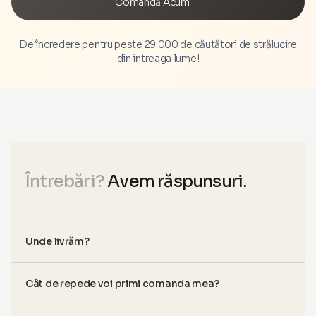
Comandă Acum
De încredere pentru peste 29.000 de căutători de strălucire
din întreaga lume!
Întrebări?
Avem răspunsuri.
Unde livrăm?
Cât de repede voi primi comanda mea?