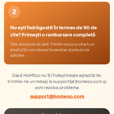
2
Nu ești îndrăgostit în termen de 90 de
zile? Primești o rambursare completă
Fără obstacole de sărit. Trimite-ne pur și simplu un
email și îți vom returna fiecare ban al prețului de
achiziție.
Dacă HoMEso nu îți îndeplinește așteptările,
trimite-ne un mesaj la support(at)homeso.com și
vom rezolva problema.
support@homeso.com