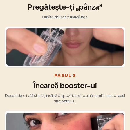
Pregătește-ți „pânza”
Curăță delicat și usucă fața.
PASUL 2
Încarcă booster-ul
Deschide o fiolă sterilă, înclină dispozitivul și toarnă serul în micro-acul
dispozitivului.