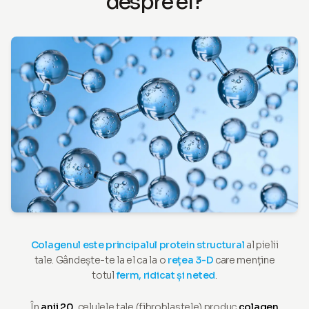
despre el?
Colagenul este principalul protein structural
al pielii
tale. Gândește-te la el ca la o
rețea 3-D
care menține
totul
ferm, ridicat și neted
.
În
anii 20
, celulele tale (fibroblastele) produc
colagen