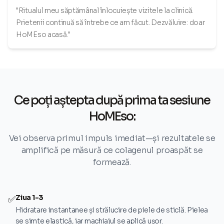
"Ritualul meu săptămânal înlocuiește vizitele la clinică.
Prietenii continuă să întrebe ce am făcut. Dezvăluire: doar
HoMEso acasă."
Ce poți aștepta după prima ta sesiune
HoMEso:
Vei observa primul impuls imediat—și rezultatele se
amplifică pe măsură ce colagenul proaspăt se
formează.
Ziua 1-3
✅
Hidratare instantanee și strălucire de piele de sticlă. Pielea
se simte elastică, iar machiajul se aplică ușor.