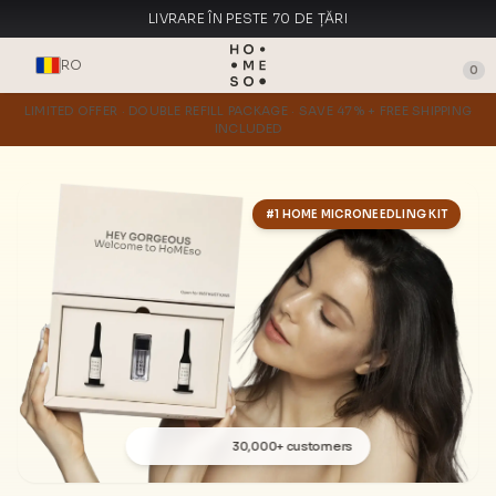
LIVRARE ÎN PESTE 70 DE ȚĂRI
FABRICAT ÎN ITALIA
RO
0
LIMITED OFFER · DOUBLE REFILL PACKAGE · SAVE 47% + FREE SHIPPING
INCLUDED
#1 HOME MICRONEEDLING KIT
30,000+ customers