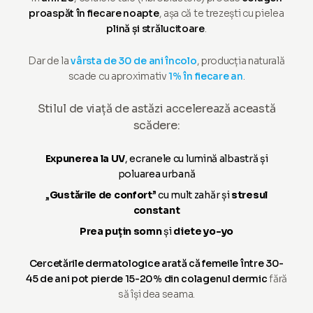
proaspăt în fiecare noapte
, așa că te trezești cu pielea
plină și strălucitoare
.
Dar de la
vârsta de 30 de ani încolo
, producția naturală
scade cu aproximativ
1% în fiecare an
.
Stilul de viață de astăzi accelerează această
scădere:
Expunerea la UV
, ecranele cu lumină albastră și
poluarea urbană
„
Gustările de confort
” cu mult zahăr și
stresul
constant
Prea puțin somn
și
diete yo-yo
Cercetările dermatologice arată că femeile între 30-
45 de ani pot pierde 15-20% din colagenul dermic
fără
să își dea seama.