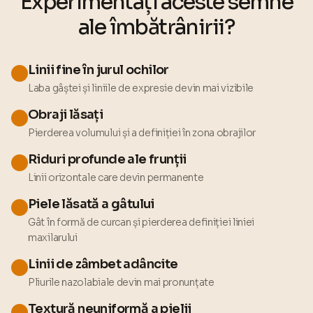
Experimentați aceste
semne
ale îmbătrânirii
?
Linii fine în jurul ochilor
Laba gâștei și liniile de expresie devin mai vizibile
Obraji lăsați
Pierderea volumului și a definiției în zona obrajilor
Riduri profunde ale frunții
Linii orizontale care devin permanente
Piele lăsată a gâtului
Gât în formă de curcan și pierderea definiției liniei
maxilarului
Linii de zâmbet adâncite
Pliurile nazolabiale devin mai pronunțate
Textură neuniformă a pielii