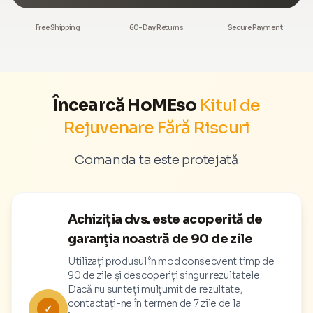
Free Shipping
60-Day Returns
Secure Payment
Încearcă HoMEso
Kitul de
Rejuvenare Fără Riscuri
Comanda ta este protejată
Achiziția dvs. este acoperită de
garanția noastră de 90 de zile
Utilizați produsul în mod consecvent timp de
90 de zile și descoperiți singur rezultatele.
Dacă nu sunteți mulțumit de rezultate,
contactați-ne în termen de 7 zile de la
✓