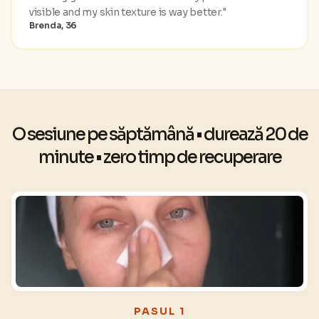
visible and my skin texture is way better."
Brenda, 36
O sesiune pe săptămână • durează 20 de
minute • zero timp de recuperare
PASUL 1