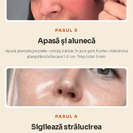
PASUL 3
Apasă și alunecă
Apasă ștampila pe piele—obraji, bărbie, în jurul gurii, frunte—ridicând și
ștampilând la fiecare 1–2 cm. Timp total: 5 min.
PASUL 4
Sigilează strălucirea