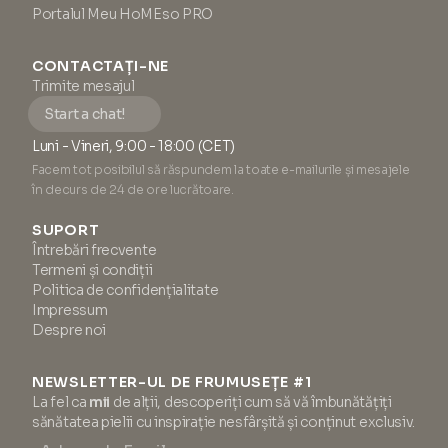
Portalul Meu HoMEso PRO
CONTACTAȚI-NE
Trimite mesajul
Start a chat!
Luni - Vineri, 9:00 - 18:00 (CET)
Facem tot posibilul să răspundem la toate e-mailurile și mesajele
în decurs de 24 de ore lucrătoare.
SUPORT
Întrebări frecvente
Termeni și condiții
Politica de confidențialitate
Impressum
Despre noi
NEWSLETTER-UL DE FRUMUSEȚE #1
La fel ca
mii
de alții, descoperiți cum să vă îmbunătățiți
sănătatea pielii cu inspirație nesfârșită și conținut exclusiv.