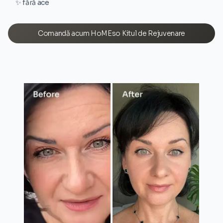
✨ fără ace
Comandă acum HoMEso Kitul de Rejuvenare