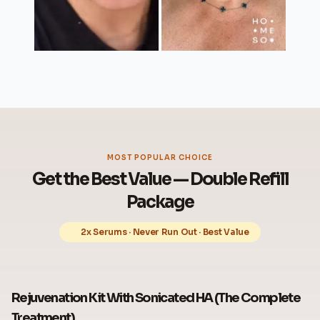
MOST POPULAR CHOICE
Get the Best Value — Double Refill
Package
2x Serums · Never Run Out · Best Value
Rejuvenation Kit With Sonicated HA (The Complete
Treatment)