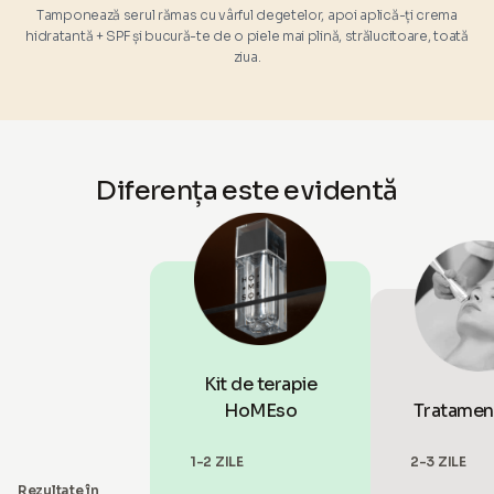
Tamponează serul rămas cu vârful degetelor, apoi aplică-ți crema
hidratantă + SPF și bucură-te de o piele mai plină, strălucitoare, toată
ziua.
Diferența este evidentă
Kit de terapie
HoMEso
Tratament
1-2 ZILE
2-3 ZILE
Rezultate în