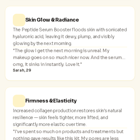
Skin Glow & Radiance
The Peptide Serum Booster floods skin with sonicated
hyaluronic acid, leaving it dewy, plump, and visibly
glowing by the next morning.
"The glow I get the next morning is unreal. My
makeup goes on so much nicer now. And the serum…
omg, it sinks in instantly. Love it."
Sarah, 29
Firmness & Elasticity
Increased collagen production restores skin's natural
resilience — skin feels tighter, more lifted, and
significantly more elastic over time.
"I've spent so much on products and treatments but
nothing gave results like this kit. My pores are less