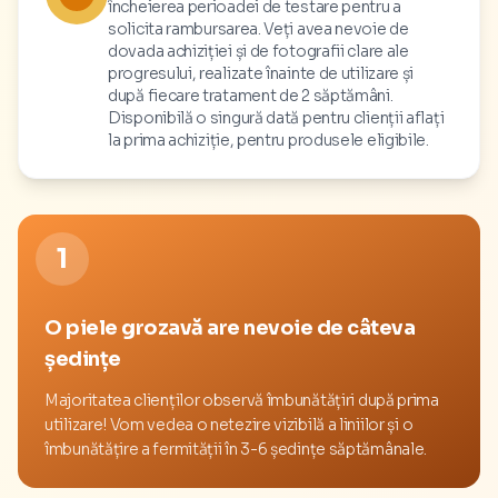
încheierea perioadei de testare pentru a
solicita rambursarea. Veți avea nevoie de
dovada achiziției și de fotografii clare ale
progresului, realizate înainte de utilizare și
după fiecare tratament de 2 săptămâni.
Disponibilă o singură dată pentru clienții aflați
la prima achiziție, pentru produsele eligibile.
1
O piele grozavă are nevoie de câteva
ședințe
Majoritatea clienților observă îmbunătățiri după prima
utilizare! Vom vedea o netezire vizibilă a liniilor și o
îmbunătățire a fermității în 3-6 ședințe săptămânale.