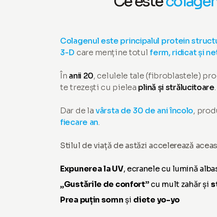
Ce este
colagen
Colagenul este principalul protein struct
3-D
care menține totul
ferm, ridicat și n
În
anii 20
, celulele tale (fibroblastele) p
te trezești cu pielea
plină și strălucitoare
.
Dar de la
vârsta de 30 de ani încolo
, prod
fiecare an
.
Stilul de viață de astăzi accelerează acea
Expunerea la UV
, ecranele cu lumină alba
„
Gustările de confort
” cu mult zahăr și
s
Prea puțin somn
și
diete yo-yo