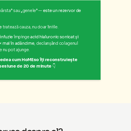
vârsta” sau „genele” —
este un rezervor de
e
tratează cauza, nu doar liniile.
infuzie
împinge
acid hialuronic sonicat și
× mai în adâncime
, declanșând colagenul
 nu pot ajunge.
a vedea cum HoMEso îți reconstruiește
ă sesiune de 20 de minute
👇