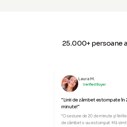
25.000+ persoane au 
Laura M.
Verified Buyer
"Linii de zâmbet estompate în
minute!"
"O sesiune de 20 de minute și liniil
de zâmbet s-au estompat. Mă simt