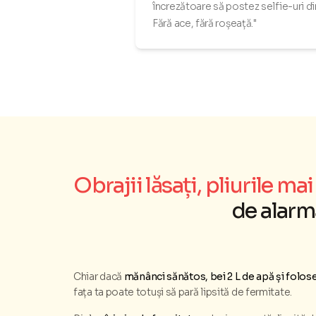
încrezătoare să postez selfie-uri di
Fără ace, fără roșeață."
Obrajii lăsați, pliurile m
de alarm
Chiar dacă
mănânci sănătos, bei 2 L de apă și folos
fața ta poate totuși să pară lipsită de fermitate.