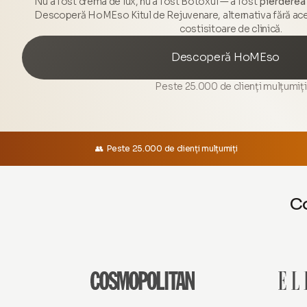
Nu a fost crema de lux, nu a fost Botoxul — a fost
pierderea
Descoperă HoMEso Kitul de Rejuvenare, alternativa fără ace
costisitoare de clinică.
Descoperă HoMEso
Peste 25.000 de clienți mulțumiți
👥 Peste 25.000 de clienți mulțumiți
Co