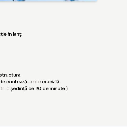
ție în lanț
:
structura
.
nde contează
—este
crucială
.
ntr-o
ședință de 20 de minute
.)