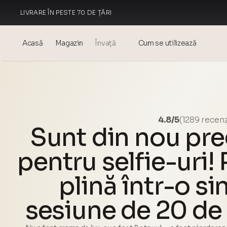
LIVRARE ÎN PESTE 70 DE ȚĂRI
FABRICAT ÎN ITALIA
Acasă
Magazin
Învață
Cum se utilizează
Blog
Events
® Acid hialuronic sonicizat
4.8/5
(1289 recenz
Sunt din nou pre
Mezoterapia – știință și
beneficii
pentru selfie-uri! 
theOnehydrocollagen
plină într-o si
Întrebări frecvente
sesiune de 20 de
Despre Noi