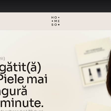
ii)
gătit(ă)
Piele mai
ngură
 minute.