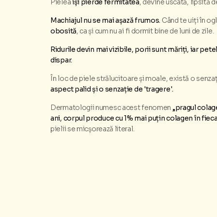
Pielea
își pierde fermitatea
, devine uscată, lipsită de
Machiajul nu se mai așază frumos.
Când te uiți în og
obosită
, ca și cum nu ai fi dormit bine de luni de zile.
Ridurile devin mai vizibile, porii sunt măriți, iar pet
dispar.
În loc de piele strălucitoare și moale, există o senza
aspect palid și o senzație de 'tragere'.
Dermatologii numesc acest fenomen
„pragul colage
ani, corpul produce cu 1% mai puțin colagen în fiec
pielii se micșorează literal.