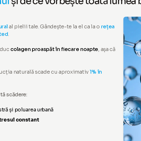
ul
și de ce vorbește toată lumea 
ural
al pielii tale. Gândește-te la el ca la o
rețea
eted
.
roduc
colagen proaspăt în fiecare noapte
, așa că
ucția naturală scade cu aproximativ
1% în
stă scădere:
stră și poluarea urbană
tresul constant