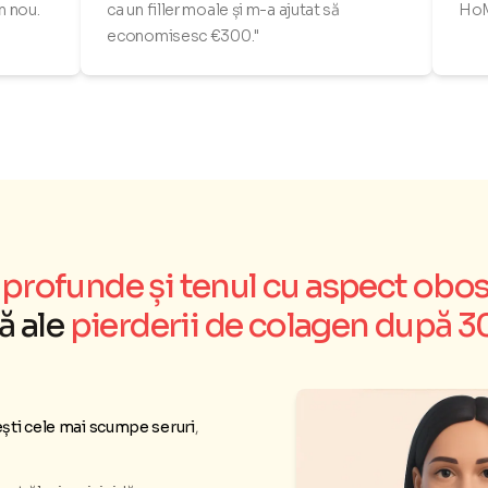
n nou.
ca un filler moale și m-a ajutat să
HoM
economisesc €300."
ai profunde și tenul cu aspect obos
ă ale
pierderii de colagen după 3
ești cele mai scumpe seruri
,