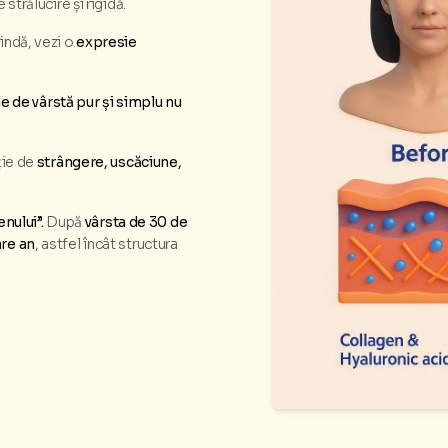
 strălucire și rigidă.
lindă, vezi o
expresie
ele de vârstă pur și simplu nu
ție de
strângere, uscăciune,
nului”.
După
vârsta de 30 de
are an
, astfel încât structura