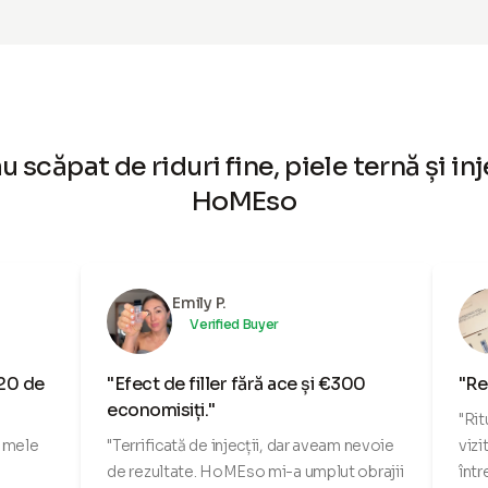
scăpat de riduri fine, piele ternă și inj
HoMEso
Emily P.
Verified Buyer
 20 de
"Efect de filler fără ace și €300
"Re
economisiți."
"Rit
e mele
"Terrificată de injecții, dar aveam nevoie
vizi
de rezultate. HoMEso mi-a umplut obrajii
într