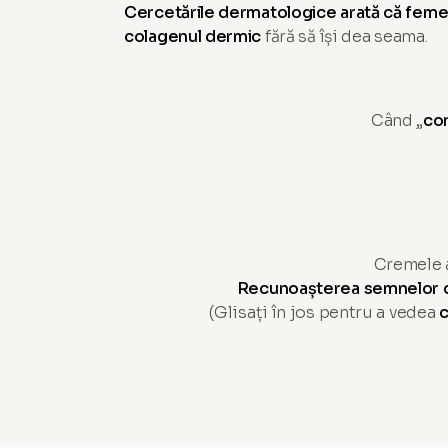
Cercetările dermatologice arată că femei
colagenul dermic
fără să își dea seama.
Când „
co
Cremele 
Recunoașterea semnelor d
(Glisați în jos pentru a vedea
c