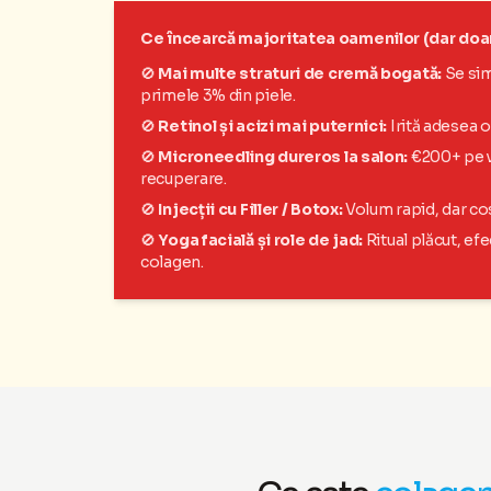
Ce încearcă majoritatea oamenilor (dar do
🚫
Mai multe straturi de cremă bogată:
Se sim
primele 3% din piele.
🚫
Retinol și acizi mai puternici:
Irită adesea o 
🚫
Microneedling dureros la salon:
€200+ pe vi
recuperare.
🚫
Injecții cu Filler / Botox:
Volum rapid, dar cos
🚫
Yoga facială și role de jad:
Ritual plăcut, efe
colagen.