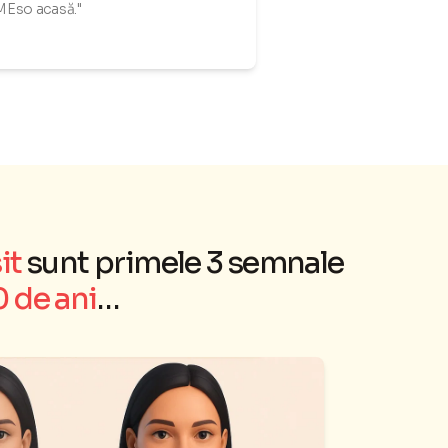
Eso acasă."
it
sunt primele 3 semnale
0 de ani
…