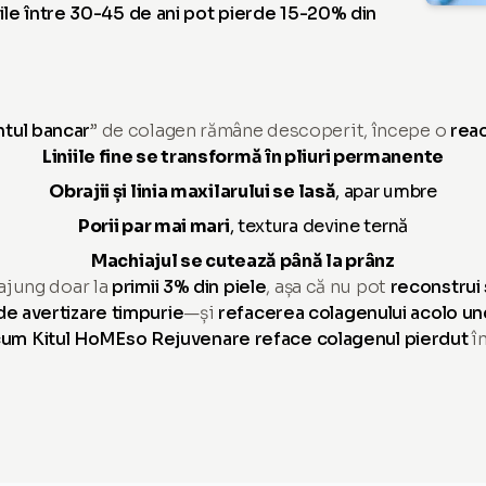
le între 30-45 de ani pot pierde 15-20% din
ntul bancar
” de colagen rămâne descoperit, începe o
reac
Liniile fine se transformă în pliuri permanente
Obrajii și linia maxilarului se lasă
, apar umbre
Porii par mai mari
, textura devine ternă
Machiajul se cutează până la prânz
ajung doar la
primii 3% din piele
, așa că nu pot
reconstrui 
e avertizare timpurie
—și
refacerea colagenului acolo u
um Kitul HoMEso Rejuvenare reface colagenul pierdut
î