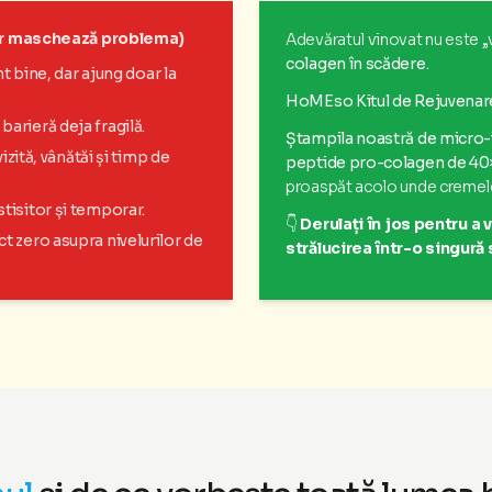
ar maschează problema)
Adevăratul vinovat nu este „
colagen în scădere.
t bine, dar ajung doar la
HoMEso Kitul de Rejuvenar
barieră deja fragilă.
Ștampila noastră de micro-
zită, vânătăi și timp de
peptide pro-colagen de 40
proaspăt acolo unde cremele
tisitor și temporar.
👇
Derulați în jos pentru 
ct zero asupra nivelurilor de
strălucirea într-o singur