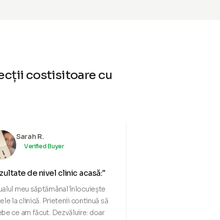
ecții costisitoare cu
Sarah R.
Verified Buyer
zultate de nivel clinic acasă:"
ualul meu săptămânal înlocuiește
tele la clinică. Prietenii continuă să
ebe ce am făcut. Dezvăluire: doar