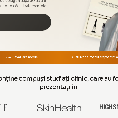
 de colagen
după 30 de ani.
, de acasă, la tratamentele
⭐
4.8
evaluare medie
💉 #1 Kit de mezoterapie fără 
nține compuși studiați clinic, care au f
prezentați în: