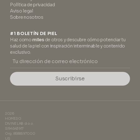
Política de privacidad
Aviso legal
Sobre nosotros
#1 BOLETÍN DE PIEL
Haz como
miles
de otros y descubre cómo potenciar tu
salud de la piel con inspiración interminable y contenido
exclusivo.
Suscribirse
2026
HOMESO
DIVINE LAB d.o.o.
SI94543917
Org. 8588597000
US