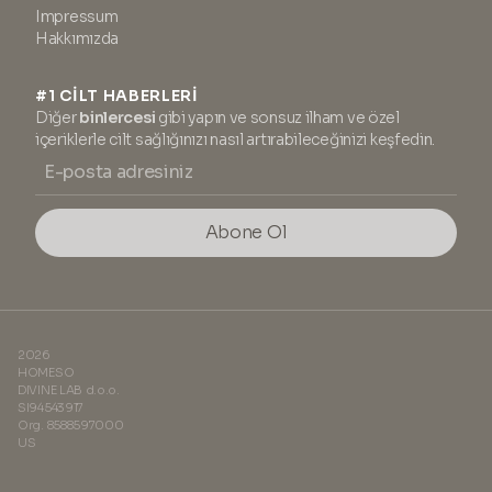
Impressum
Hakkımızda
#1 CİLT HABERLERİ
Diğer
binlercesi
gibi yapın ve sonsuz ilham ve özel
içeriklerle cilt sağlığınızı nasıl artırabileceğinizi keşfedin.
Abone Ol
2026
HOMESO
DIVINE LAB d.o.o.
SI94543917
Org. 8588597000
US