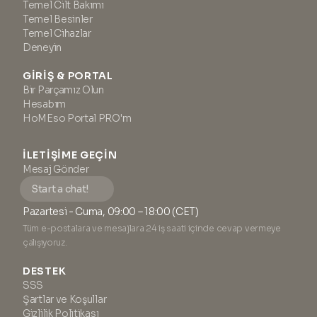
Temel Cilt Bakımı
Temel Besinler
Temel Cihazlar
Deneyin
GIRIŞ & PORTAL
Bir Parçamız Olun
Hesabım
HoMEso Portal PRO'm
İLETIŞIME GEÇIN
Mesaj Gönder
Start a chat!
Pazartesi - Cuma, 09:00 – 18:00 (CET)
Tüm e-postalara ve mesajlara 24 iş saati içinde cevap vermeye
çalışıyoruz.
DESTEK
SSS
Şartlar ve Koşullar
Gizlilik Politikası