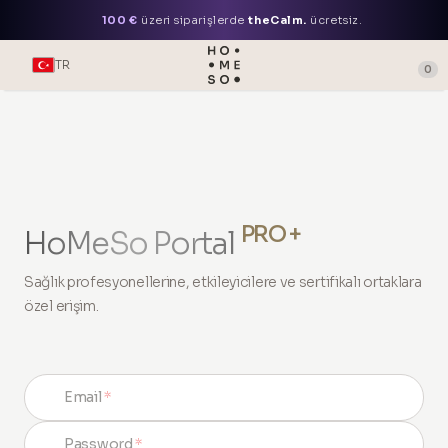
100 €
üzeri siparişlerde
theCalm.
ücretsiz.
TR
0
PRO +
HoMeSo Portal
Sağlık profesyonellerine, etkileyicilere ve sertifikalı ortaklara
özel erişim.
Email
*
Password
*