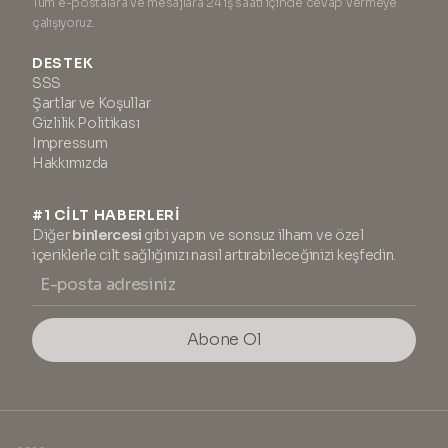
Tüm e-postalara ve mesajlara 24 iş saati içinde cevap vermeye
çalışıyoruz.
DESTEK
SSS
Şartlar ve Koşullar
Gizlilik Politikası
Impressum
Hakkımızda
#1 CİLT HABERLERİ
Diğer
binlercesi
gibi yapın ve sonsuz ilham ve özel
içeriklerle cilt sağlığınızı nasıl artırabileceğinizi keşfedin.
Abone Ol