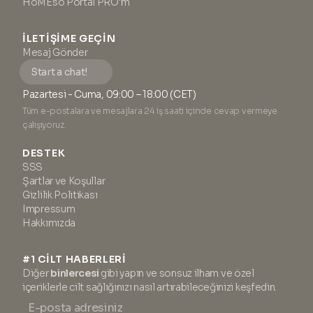
HoMEso Portal PRO'm
İLETIŞIME GEÇIN
Mesaj Gönder
Start a chat!
Pazartesi - Cuma, 09:00 – 18:00 (CET)
Tüm e-postalara ve mesajlara 24 iş saati içinde cevap vermeye
çalışıyoruz.
DESTEK
SSS
Şartlar ve Koşullar
Gizlilik Politikası
Impressum
Hakkımızda
#1 CİLT HABERLERİ
Diğer
binlercesi
gibi yapın ve sonsuz ilham ve özel
içeriklerle cilt sağlığınızı nasıl artırabileceğinizi keşfedin.