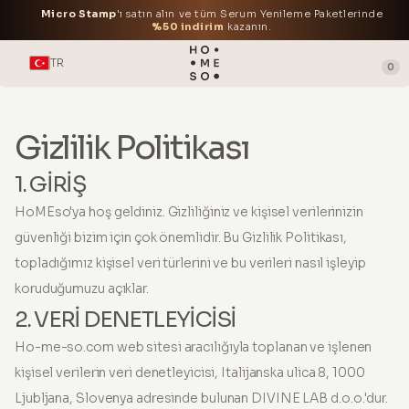
Micro Stamp
'ı satın alın ve tüm Serum Yenileme Paketlerinde
%50 indirim
kazanın.
TR
0
Gizlilik Politikası
1. GİRİŞ
HoMEso'ya hoş geldiniz. Gizliliğiniz ve kişisel verilerinizin
güvenliği bizim için çok önemlidir. Bu Gizlilik Politikası,
topladığımız kişisel veri türlerini ve bu verileri nasıl işleyip
koruduğumuzu açıklar.
2. VERİ DENETLEYİCİSİ
Ho-me-so.com web sitesi aracılığıyla toplanan ve işlenen
kişisel verilerin veri denetleyicisi, Italijanska ulica 8, 1000
Ljubljana, Slovenya adresinde bulunan DIVINE LAB d.o.o.'dur.