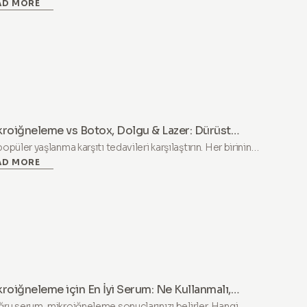
AD MORE
e kullanım için ideal nokta, her derinlik ne yapar ve 1,0 mm ile
a derinlerin ne zaman kliniğe ait olduğu.
kroiğneleme vs Botox, Dolgu & Lazer: Dürüst
hber
popüler yaşlanma karşıtı tedavileri karşılaştırın. Her birinin
AD MORE
çekte neyi çözdüğünü, maliyetini ve evde mikroiğnelemenin
zaman daha akıllıca bir seçim olduğunu öğrenin.
roiğneleme için En İyi Serum: Ne Kullanmalı,
lerden Kaçınmalı
ru serum, mikroiğneleme sonuçlarınızı belirler. Hangi