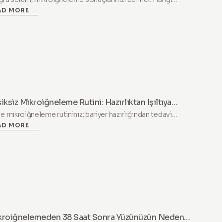
AD MORE
riklerin işe yaradığını, hangilerinden kaçınmanız gerektiğini ve
en tüm hyaluronik asitlerin aynı olmadığını öğrenin.
iksiz Mikroiğneleme Rutini: Hazırlıktan Işıltıya
hber
e mikroiğneleme rutininiz; bariyer hazırlığından tedavi
AD MORE
rası ışıltıya kadar. Hazırlık, tedavi günü, iyileşme ve uzun
eli sonuçları kapsayan adım adım protokol.
kroiğnelemeden 38 Saat Sonra Yüzünüzün Neden