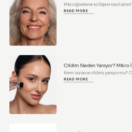
Ardındaki Bilim
Mikroiğneleme kollajeni nasıl artırı
READ MORE
terapisinin 3 aşamalı bilimi ve aktif
infizyonunun evde cilt yenilenmesini
öğrenin.
Cildim Neden Yanıyor? Mikro
Bariyerinizi Onarın
Krem sürünce cildiniz yanıyor mu? Ci
READ MORE
Neden mikroiğnelemeyi durdurmanız
nasıl onaracağınızı öğrenin.