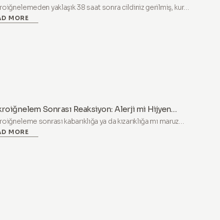
u Hissettiği (Ve Bunun Aslında Neden İyi Bir İşaret
roiğnelemeden yaklaşık 38 saat sonra cildiniz gerilmiş, kuru
duğu)
AD MORE
a hafifçe pul pul oluyorsa önce sizi rahatlatalım: bu bir hata
l. Bu, uygulamanın işe yaradığına dair bir işarettir.
roiğnelem Sonrası Reaksiyon: Alerji mi Hijyen
ası mı?
roiğneleme sonrası kabarıklığa ya da kızarıklığa mı maruz
AD MORE
dınız? Normal bir reaksiyon ile iğnelerin tekrar kullanılması
ucu oluşan bir hijyen hatası arasındaki farkı öğrenin.