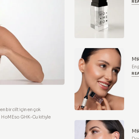
RE
evd
dah
Mi
Re
En 
RE
ger
ne 
 bir cilt için en çok
için HoMEso GHK-Cu kitiyle
Mik
Ne
Doğ