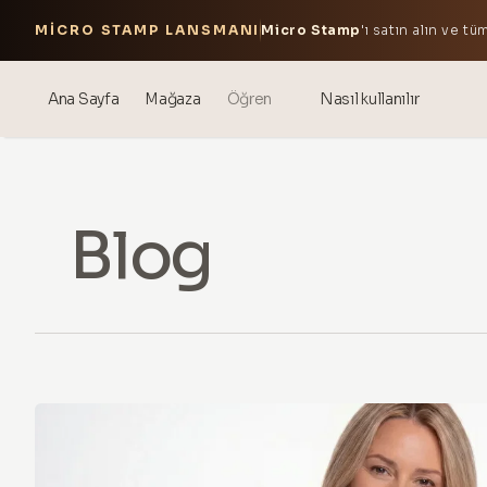
MICRO STAMP LANSMANI
Micro Stamp
'ı satın alın ve 
Ana Sayfa
Mağaza
Öğren
Nasıl kullanılır
Blog
Events
Blog
® Soniklenmiş Hyaluronik Asit
Mezoterapi – bilim ve faydalar
theOnehydrocollagen
Sık Sorulan Sorular
Hakkımızda