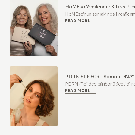
HoMEso Yenilenme Kiti vs Pre
Uygun?
HoMEso’nun sonraki nesil Yenilenme
READ MORE
kullanım için güvenli, acısız bir mi
Exosomes, PDRN ve Peptitlerle cil
sıkılaştırır.
PDRN SPF 50+: "Somon DNA" 
Güvenli Yolu
PDRN (Polideoksiribonükleotid) nedi
READ MORE
destekler, AB kozmetik düzenlemeleri
HoMEso SPF 50+ Damla'larının so
denemenin neden en güvenli yolu o