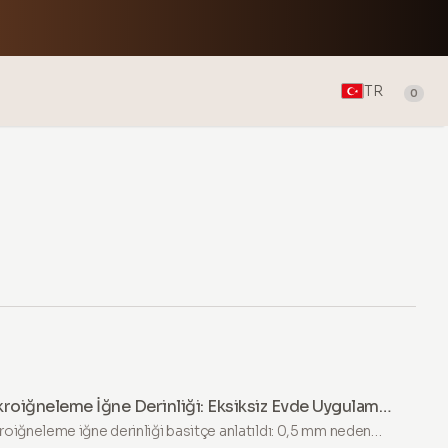
TR
0
roiğneleme İğne Derinliği: Eksiksiz Evde Uygulama
hberi
roiğneleme iğne derinliği basitçe anlatıldı: 0,5 mm neden