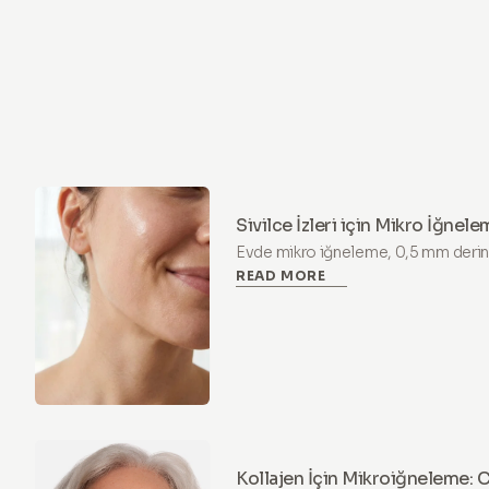
Sivilce İzleri için Mikro İğnel
Yarıyor mu?
Evde mikro iğneleme, 0,5 mm derinlik
READ MORE
izlerini gözle görülür şekilde iyileşt
nasıl rutin oluşturacağınızı ve ne za
Kollajen İçin Mikroiğneleme: C