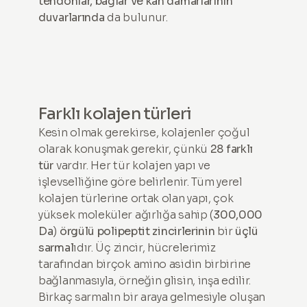
tendonlar, bağlar ve kan damarlarının
duvarlarında
da bulunur.
Farklı kolajen türleri
Kesin olmak gerekirse, kolajenler çoğul
olarak konuşmak gerekir, çünkü
28 farklı
tür
vardır. Her tür kolajen yapı ve
işlevselliğine göre belirlenir. Tüm yerel
kolajen türlerine ortak olan yapı, çok
yüksek moleküler ağırlığa sahip (
300,000
Da
)
örgülü polipeptit zincirlerinin
bir
üçlü
sarmal
ıdır. Üç zincir, hücrelerimiz
tarafından birçok amino asidin birbirine
bağlanmasıyla, örneğin glisin, inşa edilir.
Birkaç sarmalın bir araya gelmesiyle oluşan