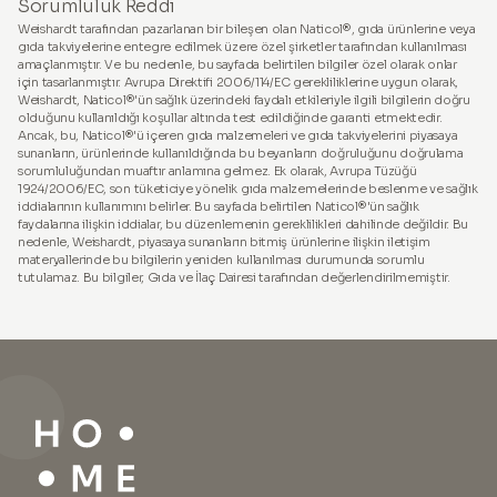
Sorumluluk Reddi
Weishardt tarafından pazarlanan bir bileşen olan Naticol®, gıda ürünlerine veya
gıda takviyelerine entegre edilmek üzere özel şirketler tarafından kullanılması
amaçlanmıştır. Ve bu nedenle, bu sayfada belirtilen bilgiler özel olarak onlar
için tasarlanmıştır. Avrupa Direktifi 2006/114/EC gerekliliklerine uygun olarak,
Weishardt, Naticol®'ün sağlık üzerindeki faydalı etkileriyle ilgili bilgilerin doğru
olduğunu kullanıldığı koşullar altında test edildiğinde garanti etmektedir.
Ancak, bu, Naticol®'ü içeren gıda malzemeleri ve gıda takviyelerini piyasaya
sunanların, ürünlerinde kullanıldığında bu beyanların doğruluğunu doğrulama
sorumluluğundan muaftır anlamına gelmez. Ek olarak, Avrupa Tüzüğü
1924/2006/EC, son tüketiciye yönelik gıda malzemelerinde beslenme ve sağlık
iddialarının kullanımını belirler. Bu sayfada belirtilen Naticol®'ün sağlık
faydalarına ilişkin iddialar, bu düzenlemenin gereklilikleri dahilinde değildir. Bu
nedenle, Weishardt, piyasaya sunanların bitmiş ürünlerine ilişkin iletişim
materyallerinde bu bilgilerin yeniden kullanılması durumunda sorumlu
tutulamaz. Bu bilgiler, Gıda ve İlaç Dairesi tarafından değerlendirilmemiştir.