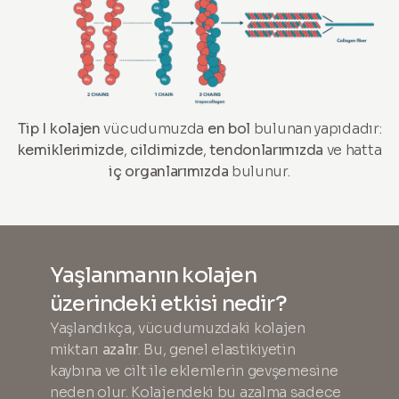
Tip I kolajen
vücudumuzda
en bol
bulunan yapıdadır:
kemiklerimizde
,
cildimizde
,
tendonlarımızda
ve hatta
iç organlarımızda
bulunur.
Yaşlanmanın kolajen
üzerindeki etkisi nedir?
Yaşlandıkça, vücudumuzdaki kolajen
miktarı
azalır
. Bu, genel elastikiyetin
kaybına ve cilt ile eklemlerin gevşemesine
neden olur. Kolajendeki bu azalma sadece