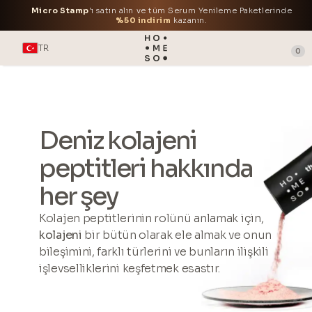
Micro Stamp
'ı satın alın ve tüm Serum Yenileme Paketlerinde
%50 indirim
kazanın.
TR
0
Deniz kolajeni
peptitleri hakkında
her şey
Kolajen peptitlerinin rolünü anlamak için,
kolajeni
bir bütün olarak ele almak ve onun
bileşimini, farklı türlerini ve bunların ilişkili
işlevselliklerini keşfetmek esastır.