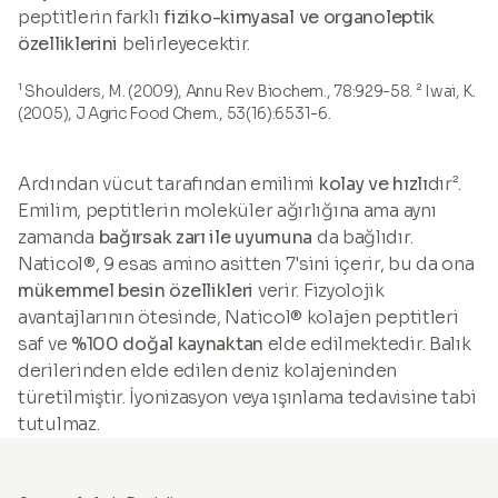
peptitlerin farklı
fiziko-kimyasal ve organoleptik
özelliklerini
belirleyecektir.
¹ Shoulders, M. (2009), Annu Rev Biochem., 78:929-58. ² Iwai, K.
(2005), J Agric Food Chem., 53(16):6531-6.
Ardından vücut tarafından emilimi
kolay ve hızlı
dır².
Emilim, peptitlerin moleküler ağırlığına ama aynı
zamanda
bağırsak zarı ile uyumuna
da bağlıdır.
Naticol®, 9 esas amino asitten 7'sini içerir, bu da ona
mükemmel besin özellikleri
verir. Fizyolojik
avantajlarının ötesinde, Naticol® kolajen peptitleri
saf ve
%100 doğal kaynaktan
elde edilmektedir. Balık
derilerinden elde edilen deniz kolajeninden
türetilmiştir. İyonizasyon veya ışınlama tedavisine tabi
tutulmaz.