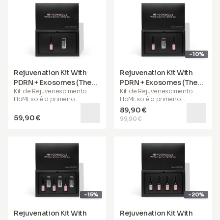
-10%
Rejuvenation Kit With
Rejuvenation Kit With
PDRN + Exosomes (The
PDRN + Exosomes (The
Kit de Rejuvenescimento
Kit de Rejuvenescimento
Signature Treatment)
Complete Treatment)
HoMEso
é o primeiro
HoMEso
é o primeiro
tratamento de
tratamento de
89,90 €
microagulhamento
microagulhamento
59,90 €
99,90 €
cuidadosamente
cuidadosamente
desenvolvido para uso
desenvolvido para uso
doméstico. A terapia de
doméstico. A terapia de
microagulhamento é o
microagulhamento é o
tratamento profissional mais
tratamento profissional mais
eficaz e popular,
eficaz e popular,
normalmente realizado por
normalmente realizado por
esteticistas e profissionais
esteticistas e profissionais
experientes para
experientes para
rejuvenescer a pele.
rejuvenescer a pele.
-15%
-20%
Funciona criando
Funciona criando
Rejuvenation Kit With
Rejuvenation Kit With
microcanais na pele, que
microcanais na pele, que