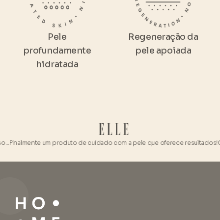
Pele
Regeneração da
profundamente
pele apoiada
hidratada
nalmente um produto de cuidado com a pele que oferece resultados!
O Kit 