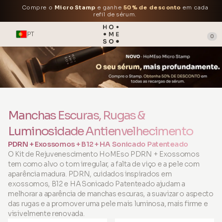
Compre o
Micro Stamp
e ganhe
50% de desconto
em cada
refil de sérum.
PT
0
Manchas Escuras, Rugas &
Luminosidade Antienvelhecimento
PDRN + Exossomos + B12 + HA Sonicado Patenteado
O Kit de Rejuvenescimento HoMEso PDRN + Exossomos
tem como alvo o tom irregular, a falta de viço e a pele com
aparência madura. PDRN, cuidados inspirados em
exossomos, B12 e HA Sonicado Patenteado ajudam a
melhorar a aparência de manchas escuras, a suavizar o aspecto
das rugas e a promover uma pele mais luminosa, mais firme e
visivelmente renovada.