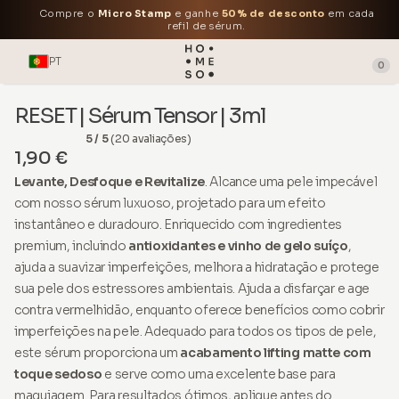
Compre o
Micro Stamp
e ganhe
50% de desconto
em cada
refil de sérum.
PT
0
RESET | Sérum Tensor | 3ml
5 / 5
(20 avaliações)
1,90 €
Levante, Desfoque e Revitalize
. Alcance uma pele impecável
com nosso sérum luxuoso, projetado para um efeito
instantâneo e duradouro. Enriquecido com ingredientes
premium, incluindo
antioxidantes e vinho de gelo suíço
,
ajuda a suavizar imperfeições, melhora a hidratação e protege
sua pele dos estressores ambientais. Ajuda a disfarçar e age
contra vermelhidão, enquanto oferece benefícios como cobrir
imperfeições na pele. Adequado para todos os tipos de pele,
este sérum proporciona um
acabamento lifting matte com
toque sedoso
e serve como uma excelente base para
maquiagem. Para resultados ótimos, aplique antes do