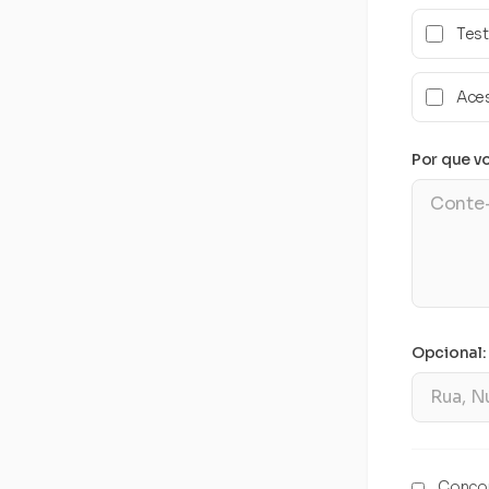
Test
Ace
Por que v
Opcional:
Concor