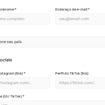
renome *
Endereço de e-mail *
ociais
nstagram (link) *
Perfil do TikTok (link)
 (IG / TikTok) *