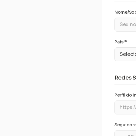
Nome/Sob
País *
Redes S
Perfil do I
Seguidores