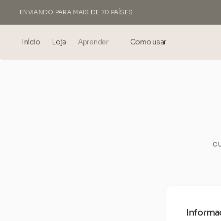
ENVIANDO PARA MAIS DE 70 PAÍSES
FEITO NA ITÁLIA
Início
Loja
Aprender
Como usar
Blog
Events
® Ácido Hialurônico Sonicado
Mesoterapia – ciência e
benefícios
cu
theOnehydrocollagen
Perguntas Frequentes
Sobre Nós
Informa