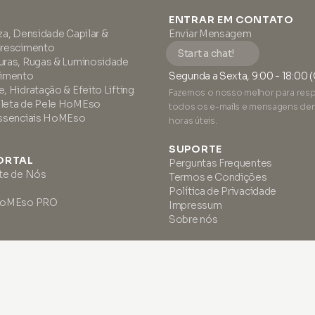
ENTRAR EM CONTATO
za, Densidade Capilar &
Enviar Mensagem
Crescimento
Start a chat!
ras, Rugas & Luminosidade
cimento
Segunda a Sexta, 9:00 - 18:00 
, Hidratação & Efeito Lifting
Fazemos o nosso melhor para res
leta de Pele HoMEso
todos os e-mails e mensagens den
Essenciais HoMEso
horas úteis.
SUPORTE
ORTAL
Perguntas Frequentes
te de Nós
Termos e Condições
Política de Privacidade
 HoMEso PRO
Impressum
Sobre nós