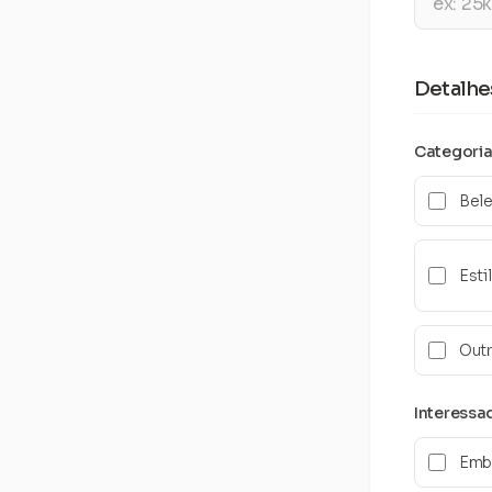
Detalhe
Categori
Bele
Esti
Out
Interessa
Emba