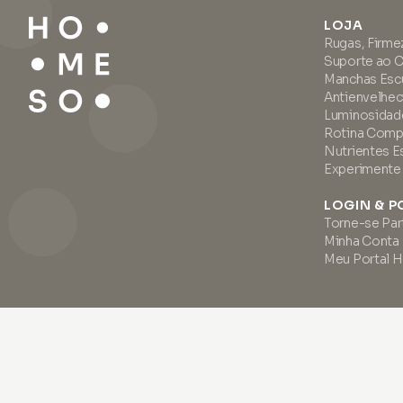
LOJA
Rugas, Firme
Suporte ao 
Manchas Escu
Antienvelhe
Luminosidade
Rotina Comp
Nutrientes 
Experimente
LOGIN & P
Torne-se Par
Minha Conta
Meu Portal
2026
•
HOMESO
•
DIVINE LAB d.o.o.
•
SI94543917
•
Org. 8588597000
•
US