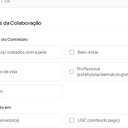
s da Colaboração
a do Conteúdo
za / cuidados com a pele
Bem-estar
Profissional
lo de vida
(esteticista/dermatologist
ro
do em
ixador(a)
UGC (conteúdo pago)