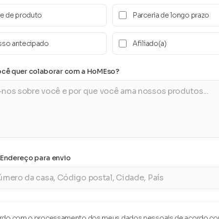
e de produto
Parceria de longo prazo
sso antecipado
Afiliado(a)
ocê quer colaborar com a HoMEso?
 Endereço para envio
do com o processamento dos meus dados pessoais de acordo co