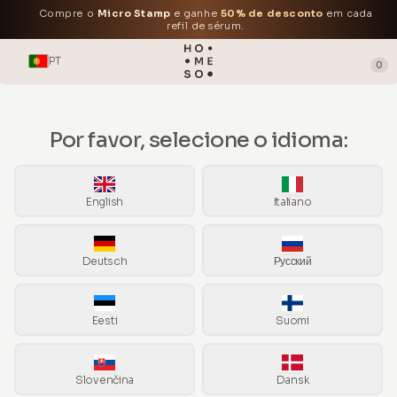
Compre o
Micro Stamp
e ganhe
50% de desconto
em cada
refil de sérum.
PT
0
Por favor, selecione o idioma:
English
Italiano
Deutsch
Русский
Eesti
Suomi
Slovenčina
Dansk