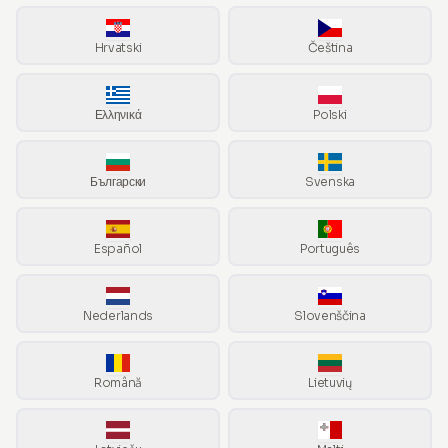
Hrvatski
Čeština
Ελληνικά
Polski
Български
Svenska
Español
Português
Nederlands
Slovenščina
Română
Lietuvių