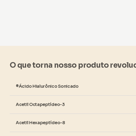
O que torna nosso produto revolu
®Ácido Hialurônico Sonicado
Acetil Octapeptídeo-3
Acetil Hexapeptídeo-8