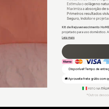
Estimula o
colágeno natur
Maximiza a
absorção de 
Primeiros resultados visí
Seguro, indolor
e projeta
Kit de Rejuvenescimento HoM
projetado para uso doméstico. A
eficaz e popular, normalmente rea
Leia mais
rejuvenescer a pele.
Disponível! Tempo de entreg
🚚 Aproveite frete grátis com
ITÁLI
FEITO NA
*Outros descon