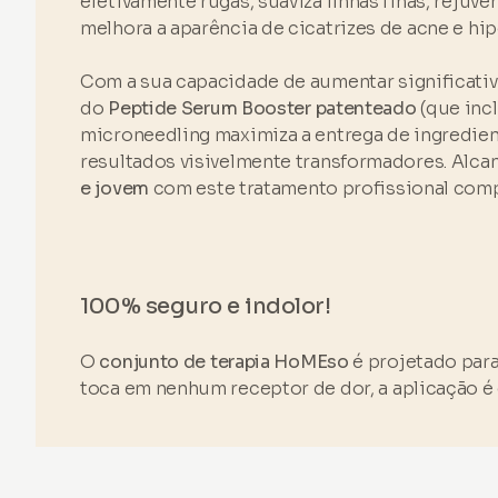
efetivamente rugas, suaviza linhas finas, rejuve
melhora a aparência de cicatrizes de acne e h
Com a sua capacidade de aumentar significati
do
Peptide Serum Booster patenteado
(que incl
microneedling maximiza a entrega de ingredien
resultados visivelmente transformadores. Alc
e jovem
com este tratamento profissional com
100% seguro e indolor!
O
conjunto de terapia HoMEso
é projetado par
toca em nenhum receptor de dor, a aplicação