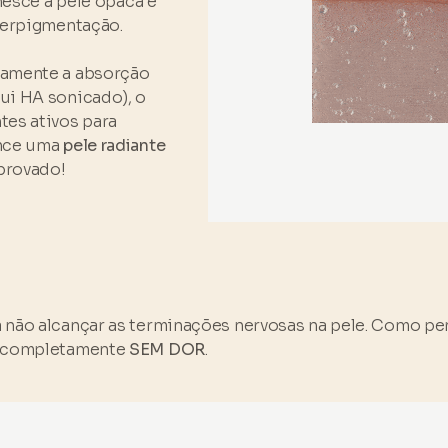
nesce a pele opaca e
iperpigmentação.
vamente a absorção
ui HA sonicado), o
tes ativos para
ance uma
pele radiante
provado!
a não alcançar as terminações nervosas na pele. Como p
 é completamente
SEM DOR
.