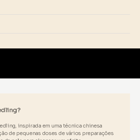
edling?
edling, inspirada em uma técnica chinesa
jeção de pequenas doses de vários preparações