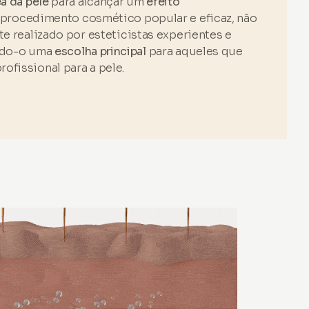
a da pele
para alcançar um
efeito
e procedimento cosmético popular e eficaz, não
te realizado por esteticistas experientes e
ando-o uma
escolha principal
para aqueles que
ofissional para a pele.