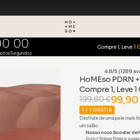
00
00
1 
Compre 1, Leve
nutos
Segundos
4.8/5 (1289 av
HoMEso PDRN + E
Compre 1, Leve 1
99,90
199,80 €
1 + 1 GRÁTIS
Desfrute de uma pele mais li
um salão.
Nosso novo Booster de 
Reduz
linhas finas e rugas