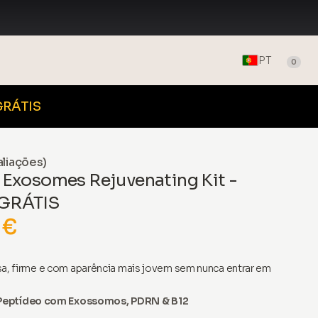
PT
0
GRÁTIS
aliações)
xosomes Rejuvenating Kit -
 GRÁTIS
 €
sa, firme e com aparência mais jovem sem nunca entrar em
Peptídeo com Exossomos, PDRN & B12