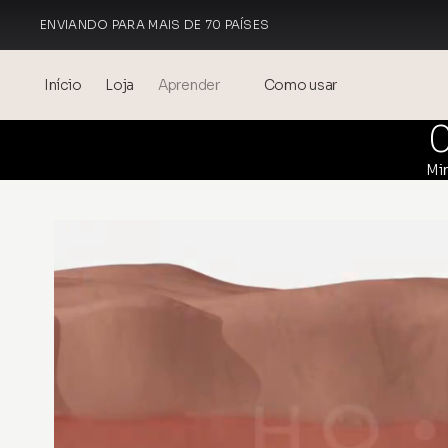
ENVIANDO PARA MAIS DE 70 PAÍSES
FEITO NA ITÁLIA
Início
Loja
Aprender
Como usar
Blog
Mi
Events
® Ácido Hialurônico Sonicado
Mesoterapia – ciência e
benefícios
theOnehydrocollagen
Perguntas Frequentes
Sobre Nós