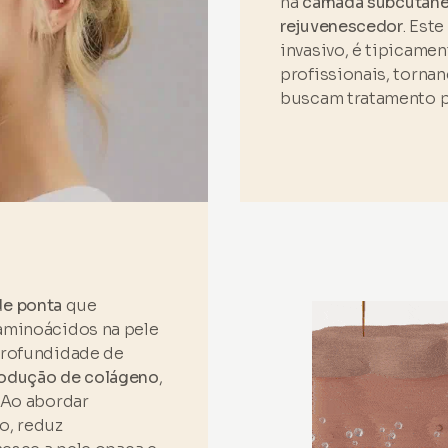
na
camada subcutâne
rejuvenescedor
. Est
invasivo, é tipicamen
profissionais, torn
buscam tratamento pr
e ponta
que
 aminoácidos na pele
 profundidade de
odução de colágeno
,
. Ao abordar
o, reduz