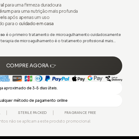
al
para uma firmeza duradoura
sérum
para uma nutrição mais profunda
veis
após apenas um uso
do para o
cuidado em casa
Eso
é o primeiro tratamento de microagulhamento cuidadosamente
 terapia de microagulhamento é o tratamento profissional mais
lizado por esteticistas e profissionais experientes para
COMPRE AGORA 👉
a aproximado de 3-5 dias úteis.
 qualquer método de pagamento online
A
STERILE PACKED
FRAGRANCE FREE
tos não se aplicam a este produto promocional.