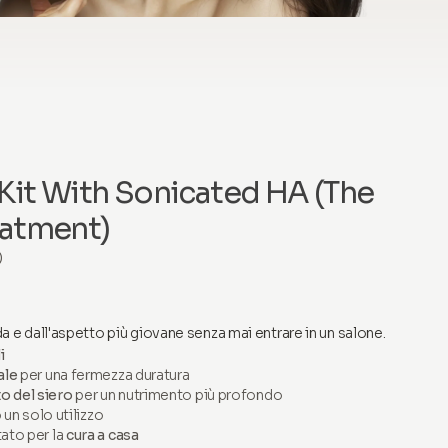
Kit With Sonicated HA (The
atment)
)
oda e dall'aspetto più giovane senza mai entrare in un salone.
i
ale
per una fermezza duratura
 del siero
per un nutrimento più profondo
un solo utilizzo
ato per la
cura a casa