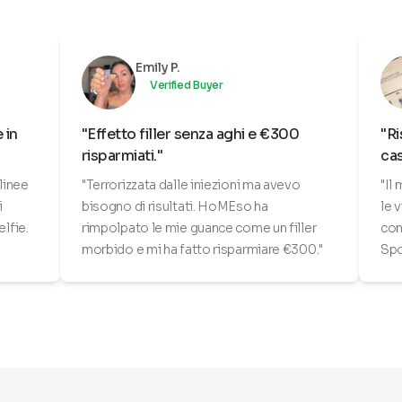
Emily P.
Verified Buyer
 in
"Effetto filler senza aghi e €300
"Ri
risparmiati."
cas
linee
"Terrorizzata dalle iniezioni ma avevo
"Il
i
bisogno di risultati. HoMEso ha
le v
lfie.
rimpolpato le mie guance come un filler
con
morbido e mi ha fatto risparmiare €300."
Spo