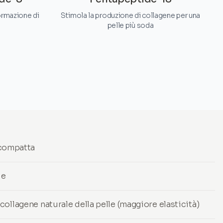
formazione di
Stimola la produzione di collagene per una
pelle più soda
ù compatta
le
ollagene naturale della pelle (maggiore elasticità)