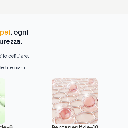
opei
, ogni
urezza.
llo cellulare.
le tue mani.
ide-8
Pentapeptide-18