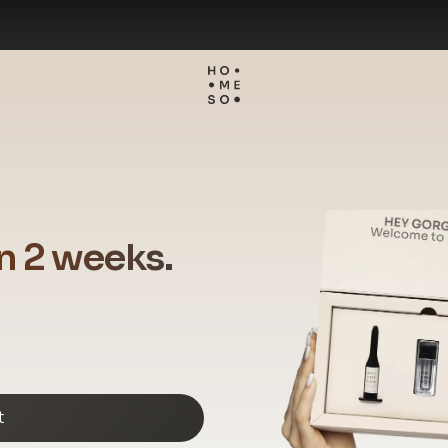
in 2 weeks.
t