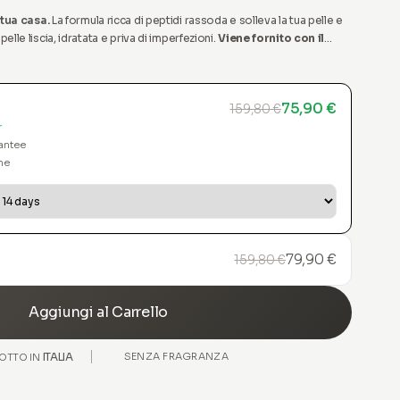
tua casa.
La formula ricca di peptidi rassoda e solleva la tua pelle e
 pelle liscia, idratata e priva di imperfezioni.
Viene fornito con il
luzionari.
75,90 €
159,80 €
r
antee
me
79,90 €
159,80 €
Aggiungi al Carrello
ITALIA
SENZA FRAGRANZA
OTTO IN