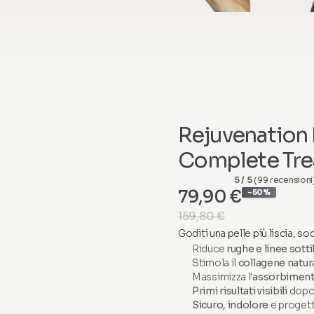
Rejuvenation 
Complete Tre
5 / 5
(99 recensioni
79,90 €
-50%
159,80 €
Goditi una pelle più liscia, s
Riduce
rughe e linee sottil
Stimola il
collagene natur
Massimizza l'
assorbimento
Primi risultati visibili
dopo 
Sicuro, indolore
e progett