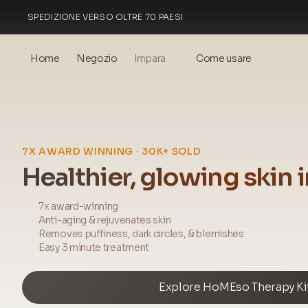
SPEDIZIONE VERSO OLTRE 70 PAESI
REALIZZATO IN ITALIA
Home
Negozio
Impara
Come usare
Blog
Events
7X AWARD WINNING · 30K+ SOLD
® Acido Ialuronico Sonicato
Healthier, glowing skin 
Mesoterapia – scienza e
benefici
7x award-winning
Anti-aging & rejuvenates skin
theOnehydrocollagen
Removes puffiness, dark circles, & blemishes
Easy 3 minute treatment
Domande Frequenti
Explore HoMEso Therapy Ki
Chi Siamo