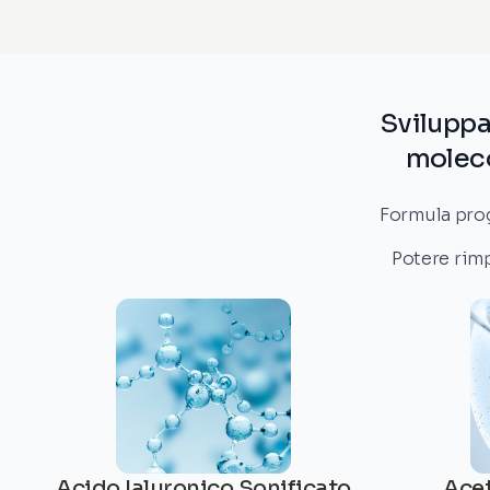
Sviluppa
moleco
Formula proge
Potere rimp
Acido Ialuronico Sonificato
Acet