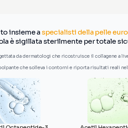
to insieme a
specialisti della pelle eur
la è sigillata sterilmente per totale sic
ttata da dermatologi che ricostruisce il collagene a live
olpante che solleva i contorni e riporta risultati reali nel
il Octapeptide-3
Acetil Hexapept