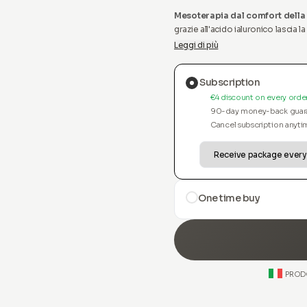
Mesoterapia dal comfort della 
grazie all'acido ialuronico lascia la
nostro siero e applicatore rivo
Leggi di più
Subscription
€4 discount on every orde
90-day money-back guar
Cancel subscription anyti
One time buy
PROD