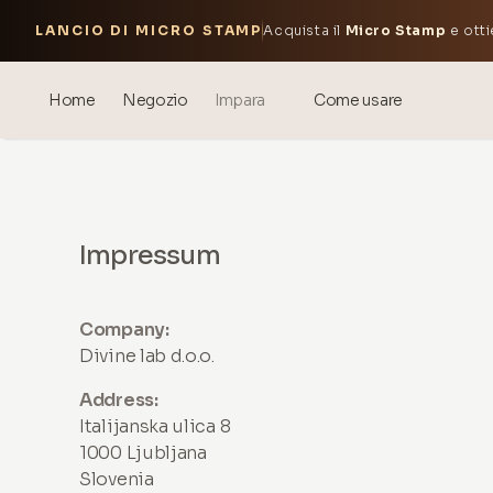
LANCIO DI MICRO STAMP
Acquista il
Micro Stamp
e otti
Home
Negozio
Impara
Come usare
Blog
Events
Impressum
® Acido Ialuronico Sonicato
Mesoterapia – scienza e
benefici
Company:
Divine lab d.o.o.
theOnehydrocollagen
Address:
Domande Frequenti
Italijanska ulica 8
1000 Ljubljana
Chi Siamo
Slovenia