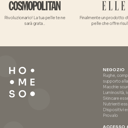
Rivoluzionario! La tua pelle te ne
Finalmente un prodotto di
sarà grata...
pelle che offre risul
NEGOZIO
Rughe, compat
supporto alla
Macchie scure
Luminosità, i
Skincare ess
Nutrienti ess
Dispositivi e
Provalo
ACCESSO 