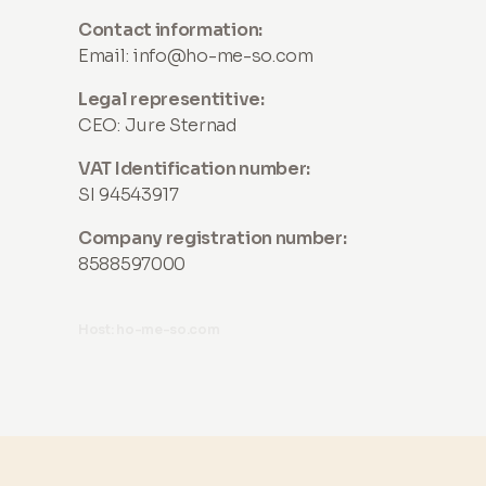
Contact information:
Email:
info@ho-me-so.com
Legal representitive:
CEO: Jure Sternad
VAT Identification number:
SI 94543917
Company registration number:
8588597000
Host: ho-me-so.com