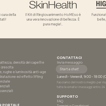
 cura della
Il Kit di Ringiovanimento HoMEso è
Funziona
tati!
una vera innovazione di bellezza. È
belle,
pura magia!...
CONTATTACI
tezza, densità dei capelli e
Invia messaggio
 crescita
Start a chat!
, rughe e luminosità anti-age
dratazione ed effetto lifting
Lunedì - Venerdì, 9:00 - 18:00 (
enziale
Facciamo del nostro meglio per ri
enziali
tutte le email e i messaggi entro 24 
ssenziali
SUPPORTO
FAQ
& PORTALE