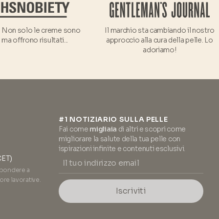
! Non solo le creme sono
Il marchio sta cambiando il nostro
 ma offrono risultati...
approccio alla cura della pelle. Lo
adoriamo!
#1 NOTIZIARIO SULLA PELLE
Fai come
migliaia
di altri e scopri come
migliorare la salute della tua pelle con
ispirazioni infinite e contenuti esclusivi.
CET)
spondere a
ore lavorative.
Iscriviti