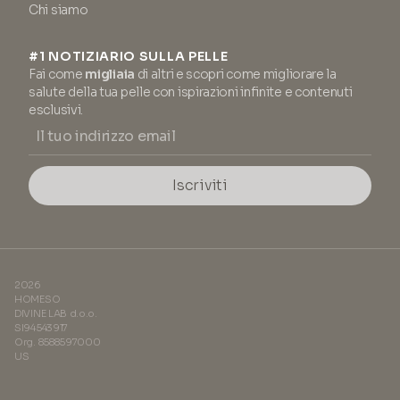
Chi siamo
#1 NOTIZIARIO SULLA PELLE
Fai come
migliaia
di altri e scopri come migliorare la
salute della tua pelle con ispirazioni infinite e contenuti
esclusivi.
Iscriviti
2026
HOMESO
DIVINE LAB d.o.o.
SI94543917
Org. 8588597000
US