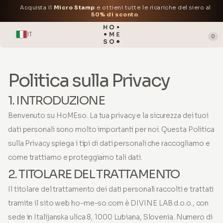
Acquista il
Micro Stamp
e ottieni tutte le ricariche del siero al
50% di sconto
.
IT
0
Politica sulla Privacy
1. INTRODUZIONE
Benvenuto su HoMEso. La tua privacy e la sicurezza dei tuoi
dati personali sono molto importanti per noi. Questa Politica
sulla Privacy spiega i tipi di dati personali che raccogliamo e
come trattiamo e proteggiamo tali dati.
2. TITOLARE DEL TRATTAMENTO
Il titolare del trattamento dei dati personali raccolti e trattati
tramite il sito web ho-me-so.com è DIVINE LAB d.o.o., con
sede in Italijanska ulica 8, 1000 Lubiana, Slovenia. Numero di