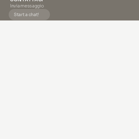
Invia messaggio
Start a chat!
Lunedì - Venerdì, 9:00 - 18:00 (CET)
Facciamo del nostro meglio per rispondere a tutte le email e i
messaggi entro 24 ore lavorative.
SUPPORTO
FAQ
Termini e Condizioni
Informativa sulla Privacy
Impressum
Chi siamo
#1 NOTIZIARIO SULLA PELLE
Fai come
migliaia
di altri e scopri come migliorare la
salute della tua pelle con ispirazioni infinite e contenuti
esclusivi.