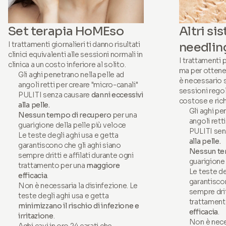
Set terapia HoMEso
Altri si
I trattamenti giornalieri ti danno risultati
needlin
clinici equivalenti alle sessioni normali in
I trattamenti 
clinica a un costo inferiore al solito.
ma per ottener
Gli aghi penetrano nella pelle ad
è necessario s
angoli retti per creare "micro-canali"
sessioni rego
PULITI senza causare
danni eccessivi
costose e ri
alla pelle.
Gli aghi pe
Nessun tempo di recupero
per una
angoli rett
guarigione della pelle più veloce
PULITI sen
Le teste degli aghi usa e getta
alla pelle.
garantiscono che gli aghi siano
Nessun te
sempre dritti e affilati durante ogni
guarigione 
trattamento per una
maggiore
Le teste de
efficacia
.
garantiscon
Non è necessaria la disinfezione. Le
sempre drit
teste degli aghi usa e getta
trattament
minimizzano il rischio di infezione e
efficacia
.
irritazione
.
Non è neces