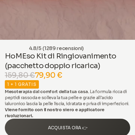
4.8/5 (1289 recensioni)
HoMEso Kit di Ringiovanimento
(pacchetto doppio ricarica)
159,80 €
79,90 €
1 + 1 GRATIS
Mesoterapia dal comfort della tua casa.
La formula ricca di
peptidi rassoda e solleva la tua pelle e grazie all'acido
ialuronico lascia la pelle liscia, idratata e priva di imperfezioni.
Viene fornito con il nostro siero e applicatore
rivoluzionari.
ACQUISTA ORA 👉