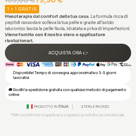
159,80 €
79,90 €
1 + 1 GRATIS
Mesoterapia dal comfort della tua casa.
La formula ricca di
peptidi rassoda e solleva la tua pelle e grazie all'acido
ialuronico lascia la pelle liscia, idratata e priva di imperfezioni.
Viene fornito con il nostro siero e applicatore
rivoluzionari.
ACQUISTA ORA 👉
Disponibile! Tempo di consegna approssimativo 3-5 giorni
lavorativi.
🚚 Goditi la spedizione gratuita con qualsiasi metodo di pagamento
online
ITALIA
STERILE PACKED
PRODOTTO IN
*Altri sconti non si applicano a questo prodotto promozionale.