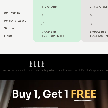
1-2 GIORNI
2-3 GIORNI
Risultati in
SÌ
SÌ
Personalizzato
SÌ
SÌ
Sicuro
< 30€ PER IL
+ 300€ PER 
Costi
TRATTAMENTO
TRATTAMEN
prodotto di cura della pelle che offre risultati!
Il Kit di Ringiovanimento HoME