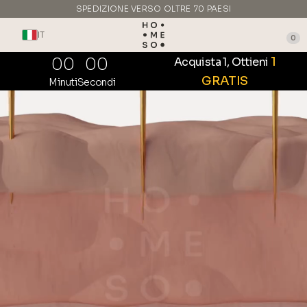
SPEDIZIONE VERSO OLTRE 70 PAESI
REALIZZATO IN ITALIA
IT
0
00
00
1
Acquista 1, Ottieni
GRATIS
Minuti
Secondi