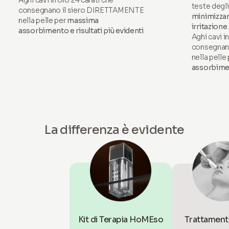
Aghi cavi in oro 24 carati che
teste degli
consegnano il siero DIRETTAMENTE
minimizzano
nella pelle per
massima
irritazione
.
assorbimento e risultati più evidenti
Aghi cavi i
consegnan
nella pelle
assorbiment
La differenza è evidente
Kit di Terapia HoMEso
Trattamento