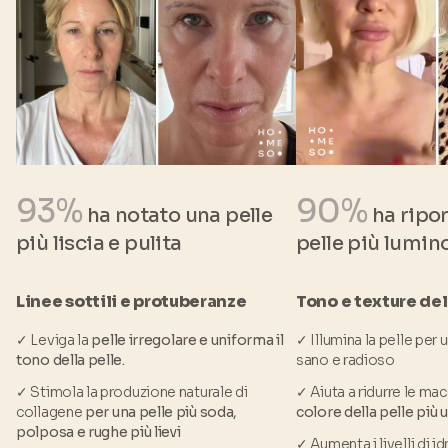
93%
90%
ha notato una pelle
ha ripo
più liscia e pulita
pelle più lumin
Linee sottili e protuberanze
Tono e texture del
✓ Leviga la
pelle irregolare e uniforma il
✓ Illumina la pelle per 
tono della pelle.
sano e radioso
✓ Stimola la produzione naturale di
✓ Aiuta a ridurre le ma
collagene
per una pelle più soda,
colore della pelle più
polposa e rughe più lievi
✓ Aumenta i livelli di i