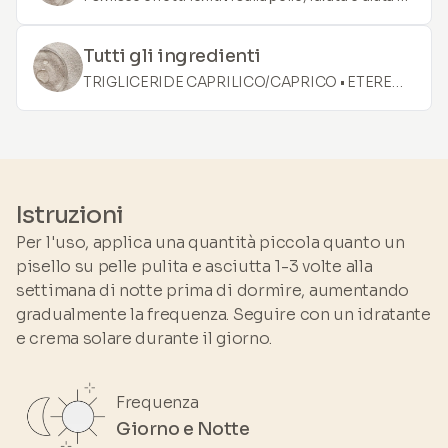
migliorare la texture e il tono della pelle grazie al
suo ricco contenuto di amminoacidi e vitamine.
Tutti gli ingredienti
TRIGLICERIDE CAPRILICO/CAPRICO • ETERE
DICAPRILILE • DIMETIL ISOSORBIDE •
IDROSSIPINACOLONE RETINOATO • OLIO DI
SOIA GLICINA • BETA-SITOSTEROLO • OLIO DI
PALMA ELAEIS GUINEENSIS • OLIO DI SEMI DI
GOSSYPIUM HERBACEUM • ESTRATTO DI
Istruzioni
BIDENS PILOSA • TETRA ISOPALMITATO DI
Per l'uso, applica una quantità piccola quanto un
ASCORBILE • OLIO DI SEMI DI LINUM
pisello su pelle pulita e asciutta 1-3 volte alla
USITATISSIMUM • ESTRATTO DI RISO ORYZA
settimana di notte prima di dormire, aumentando
SATIVA • ESTRATTO DI GERMINE DI RISO
gradualmente la frequenza. Seguire con un idratante
ORYZA SATIVA • POLIGLICERIL-3
e crema solare durante il giorno.
DIISOSTEARATE • SQUALANO • TOCOFEROLO
Frequenza
Giorno e Notte