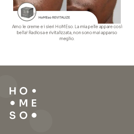
Amo le creme e i sieri HoMEso. La mia pelle appare così
bella! Radiosa e rivitalizzata, non sono mai apparso
meglio.