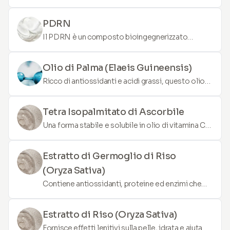
pelle, offrendo un effetto lenitivo e migliorando
l'elasticità della pelle.
PDRN
Il PDRN è un composto bioingegnerizzato
derivato dal DNA. È noto per le sue proprietà
rigenerative, agevolando la riparazione e il
Olio di Palma (Elaeis Guineensis)
ringiovanimento cutaneo. Il PDRN può migliorare
Ricco di antiossidanti e acidi grassi, questo olio
la texture generale, ridurre cicatrici e potenziare
idrata profondamente la pelle, aiuta a ripristinare
l’aspetto della pelle.
la barriera cutanea e offre protezione contro i
Tetra Isopalmitato di Ascorbile
danni ambientali.
Una forma stabile e solubile in olio di vitamina C
che penetra profondamente nella pelle per
illuminare, stimolare la produzione di collagene e
Estratto di Germoglio di Riso
proteggere dai danni indotti dai raggi UV.
(Oryza Sativa)
Contiene antiossidanti, proteine ed enzimi che
promuovono l'idratazione della pelle, aiutano a
illuminare la carnagione e offrono benefici anti-
Estratto di Riso (Oryza Sativa)
invecchiamento.
Fornisce effetti lenitivi sulla pelle, idrata e aiuta a