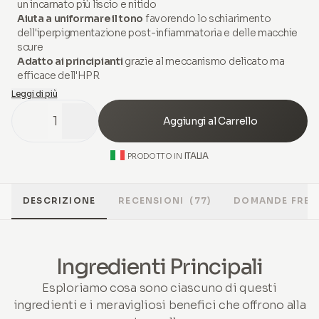
un incarnato più liscio e nitido
Aiuta a uniformare il tono
favorendo lo schiarimento
dell'iperpigmentazione post-infiammatoria e delle macchie
scure
Adatto ai principianti
grazie al meccanismo delicato ma
efficace dell'HPR
Leggi di più
1
Aggiungi al Carrello
ITALIA
PRODOTTO IN
DESCRIZIONE
RECENSIONI
(77)
DOMANDE FREQ
Ingredienti Principali
Esploriamo cosa sono ciascuno di questi
ingredienti e i meravigliosi benefici che offrono alla