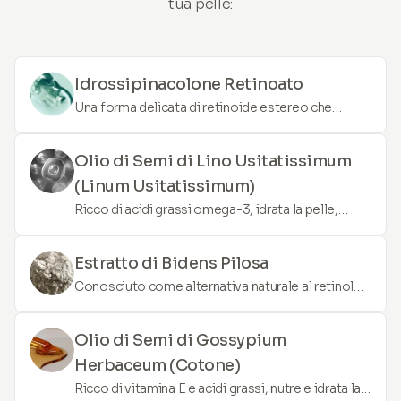
tua pelle:
Idrossipinacolone Retinoato
Una forma delicata di retinoide estereo che
promuove il rinnovamento della pelle, riduce
l'aspetto delle linee sottili e migliora la texture
Olio di Semi di Lino Usitatissimum
della pelle senza l'irritazione comunemente
(Linum Usitatissimum)
associata al retinolo tradizionale.
Ricco di acidi grassi omega-3, idrata la pelle,
riduce l'infiammazione e aiuta a mantenere la
funzione barriera della pelle sana.
Estratto di Bidens Pilosa
Conosciuto come alternativa naturale al retinolo,
aiuta a levigare la pelle, ridurre l'aspetto delle
linee sottili e migliorare l'elasticità della pelle
Olio di Semi di Gossypium
senza irritazione.
Herbaceum (Cotone)
Ricco di vitamina E e acidi grassi, nutre e idrata la