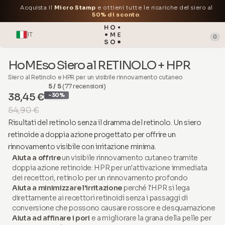
Acquista il
Micro Stamp
e ottieni tutte le ricariche del siero al
50% di sconto
.
IT
0
HoMEso Siero al RETINOLO + HPR
Siero al Retinolo e HPR per un visibile rinnovamento cutaneo
5 / 5
(77 recensioni)
38,45 €
-30%
54,90 €
Risultati del retinolo senza il dramma del retinolo. Un siero
retinoide a doppia azione progettato per offrire un
rinnovamento visibile con irritazione minima.
Aiuta a offrire
un visibile rinnovamento cutaneo tramite
doppia azione retinoide: HPR per un'attivazione immediata
dei recettori, retinolo per un rinnovamento profondo
Aiuta a minimizzare l'irritazione
perché l'HPR si lega
direttamente ai recettori retinoidi senza i passaggi di
conversione che possono causare rossore e desquamazione
Aiuta ad affinare i pori
e a migliorare la grana della pelle per