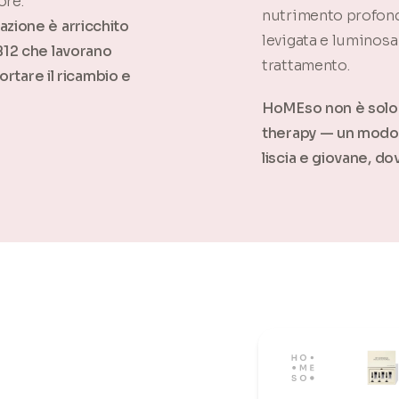
ore.
nutrimento profondo
zione è arricchito
levigata e luminosa
B12 che lavorano
trattamento.
ortare il ricambio e
HoMEso non è solo s
therapy — un modo r
liscia e giovane, d