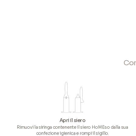
Com
Apri il siero
Rimuovi la siringa contenente il siero HoMEso dalla sua
confezione igienica e rompi il sigillo.