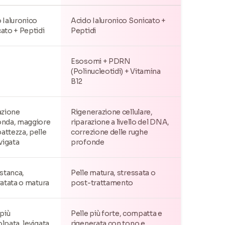
 Ialuronico
Acido Ialuronico Sonicato +
ato + Peptidi
Peptidi
Esosomi + PDRN
(Polinucleotidi) + Vitamina
B12
azione
Rigenerazione cellulare,
onda, maggiore
riparazione a livello del DNA,
ttezza, pelle
correzione delle rughe
evigata
profonde
 stanca,
Pelle matura, stressata o
ratata o matura
post-trattamento
 più
Pelle più forte, compatta e
lpata, levigata
rigenerata con tono e