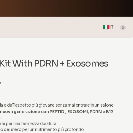
IT
0
 Kit With PDRN + Exosomes
)
oda e dall'aspetto più giovane senza mai entrare in un salone.
di nuova generazione con PEPTIDI, EXOSOMI, PDRN e B12
i
ale
per una fermezza duratura
 del siero
per un nutrimento più profondo