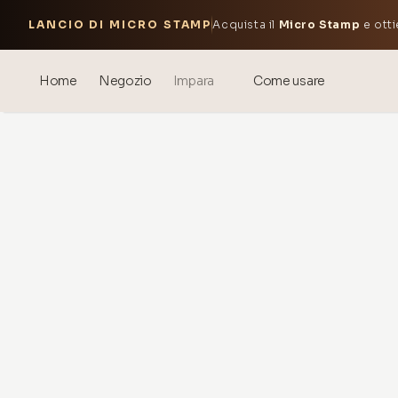
LANCIO DI MICRO STAMP
Acquista il
Micro Stamp
e otti
Home
Negozio
Impara
Come usare
Blog
Events
® Acido Ialuronico Sonicato
Mesoterapia – scienza e
benefici
theOnehydrocollagen
Domande Frequenti
Chi Siamo