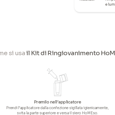
e lum
e si usa
il Kit di Ringiovanimento Ho
Premilo nell’applicatore
Prendi l’applicatore dalla confezione sigillata igienicamente,
svita la parte superiore e versa il siero HoMEso.