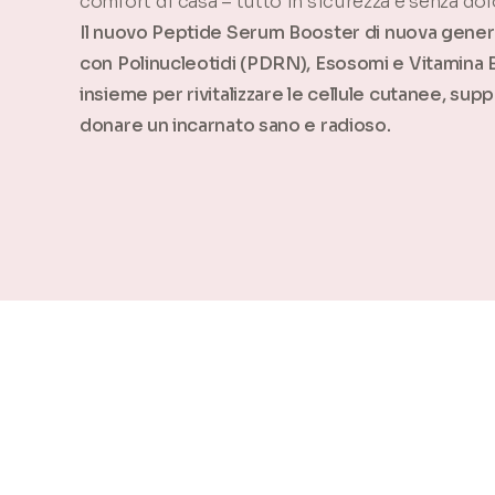
comfort di casa – tutto in sicurezza e senza dol
Il nuovo Peptide Serum Booster di nuova genera
con Polinucleotidi (PDRN), Esosomi e Vitamina 
insieme per rivitalizzare le cellule cutanee, supp
donare un incarnato sano e radioso.