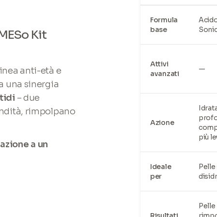
Formula
Acido
base
Sonic
MESo Kit
Attivi
—
inea anti-età e
avanzati
 a una sinergia
tidi
– due
Idrat
ondità, rimpolpano
prof
Azione
compa
più l
azione a un
Ideale
Pelle
per
disid
Pelle
Risultati
rimpo