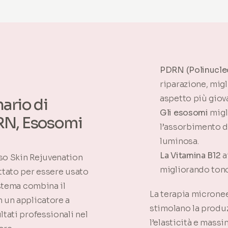
PDRN (Polinucleo
riparazione, migl
aspetto più giov
ario di
Gli esosomi
migl
RN, Esosomi
l’assorbimento de
luminosa.
La Vitamina B12
a
so Skin Rejuvenation
migliorando tono 
ttato per essere usato
istema combina il
La terapia microne
 un applicatore a
stimolano la produz
tati professionali nel
l’elasticità e mass