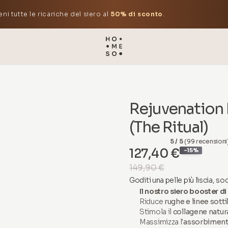
eni tutte le ricariche del siero al
50% di sconto
.
Rejuvenation
(The Ritual)
5 / 5
(99 recensioni
127,40 €
-15%
149,90 €
Goditi una pelle più liscia, s
Il nostro siero booster 
Riduce
rughe e linee sottil
Stimola il
collagene natur
Massimizza l'
assorbimento