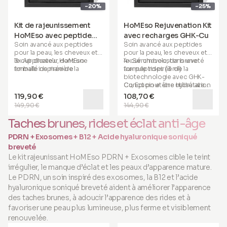
-20%
-25%
Kit de rajeunissement
HoMEso Rejuvenation Kit
HoMEso avec peptide
avec recharges GHK-Cu
Soin avancé aux peptides
Soin avancé aux peptides
GHK-Cu (pack mensuel)
pour la peau, les cheveux et
pour la peau, les cheveux et
le cuir chevelu
3x Applicateur HoMEso
, dans une
le cuir chevelu
4x Sérum booster breveté
, dans une
formule inspirée de la
emballé de manière
formule inspirée de la
aux peptides (3 ml)
biotechnologie avec GHK-
hygiénique
biotechnologie avec GHK-
Cu, Ectoin et une hydratation
3x Sérum booster breveté
Cu, Ectoin et une hydratation
Conçu pour être utilisé avec
hyaluronique.
aux peptides (3 ml)
hyaluronique.
l’applicateur HoMEso.
119,90 €
108,70 €
149,90 €
144,90 €
Le pack contient :
Le pack contient :
En cas d’utilisation avec un
autre dispositif de
Taches brunes, rides et éclat anti-âge
microneedling, la profondeur
de l’aiguille ne doit pas
PDRN + Exosomes + B12 + Acide hyaluronique soniqué
dépasser 0.50 mm. La
breveté
sécurité, l’hygiène et la
Le kit rajeunissant HoMEso PDRN + Exosomes cible le teint
performance prévues du
traitement ne peuvent être
irrégulier, le manque d’éclat et les peaux d’apparence mature.
garanties que lorsqu’il est
Le PDRN, un soin inspiré des exosomes, la B12 et l’acide
utilisé conformément aux
hyaluronique soniqué breveté aident à améliorer l’apparence
instructions avec
des taches brunes, à adoucir l’apparence des rides et à
l’applicateur HoMEso. Ne pas
injecter. Appliquer
favoriser une peau plus lumineuse, plus ferme et visiblement
uniquement sur une peau
renouvelée.
intacte. Usage externe