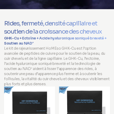
Rides, fermeté, densité capillaire et
soutien de la croissance des cheveux
GHK-Cu + Ectoïne + Acide hyaluronique soniqué breveté +
Soutien au NAD⁺
Le kit de rajeunissement HoMEso GHK-Cu est l’option
avancée de peptides de cuivre pour le soutien de la peau, du
cuir chevelu et de la ligne capillaire. Le GHK-Cu, l’ectoïne,
l’acide hyaluronique soniqué breveté et la technologie de
soutien au NAD⁺ aident à lisser l’apparence des rides, à
soutenir une peau d’apparence plus ferme et à soutenir les
follicules, la vitalité du cuir chevelu et des cheveux visiblement
plus forts et plus denses.