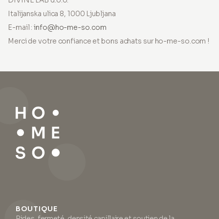
DIVINE LAB d.o.o.
Italijanska ulica 8, 1000 Ljubljana
E-mail :
info@ho-me-so.com
Merci de votre confiance et bons achats sur ho-me-so.com !
BOUTIQUE
Rides, fermeté, densité capillaire et soutien de la