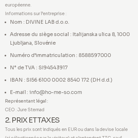
européenne.
Informations sur l’entreprise :
Nom : DIVINE LAB d.o.o.
Adresse du siège social : Italijanska ulica 8, 1000
Ljubljana, Slovénie
Numéro d’immatriculation : 8588597000
N° de TVA : SI94543917
IBAN : SI56 6100 0002 8540 172 (DH d.d.)
E-mail :
info@ho-me-so.com
Représentant légal :
CEO : Jure Sternad
2. PRIX ET TAXES
Tous les prix sont indiqués en EUR ou dans la devise locale