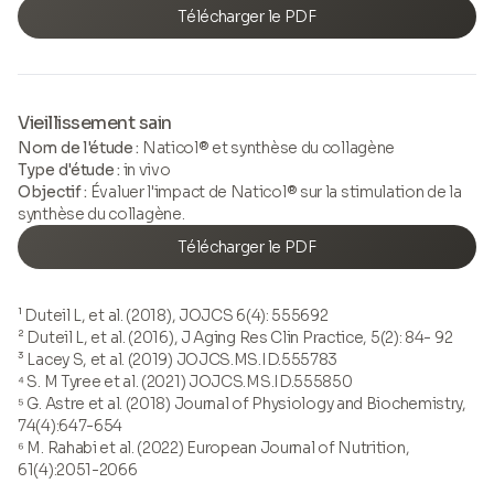
Télécharger le PDF
Vieillissement sain
Nom de l'étude :
Naticol® et synthèse du collagène
Type d'étude :
in vivo
Objectif :
Évaluer l'impact de Naticol® sur la stimulation de la
synthèse du collagène.
Télécharger le PDF
¹
Duteil L, et al. (2018), JOJCS 6(4): 555692
²
Duteil L, et al. (2016), J Aging Res Clin Practice, 5(2): 84- 92
³
Lacey S, et al. (2019) JOJCS.MS.ID.555783
⁴
S. M Tyree et al. (2021) JOJCS.MS.ID.555850
⁵
G. Astre et al. (2018) Journal of Physiology and Biochemistry,
74(4):647-654
⁶
M. Rahabi et al. (2022) European Journal of Nutrition,
61(4):2051-2066