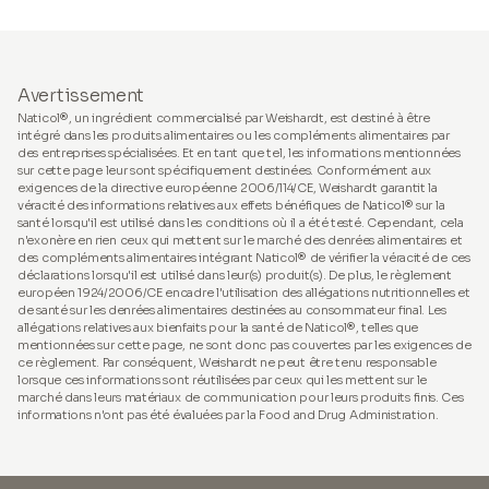
Avertissement
Naticol®, un ingrédient commercialisé par Weishardt, est destiné à être
intégré dans les produits alimentaires ou les compléments alimentaires par
des entreprises spécialisées. Et en tant que tel, les informations mentionnées
sur cette page leur sont spécifiquement destinées. Conformément aux
exigences de la directive européenne 2006/114/CE, Weishardt garantit la
véracité des informations relatives aux effets bénéfiques de Naticol® sur la
santé lorsqu'il est utilisé dans les conditions où il a été testé. Cependant, cela
n'exonère en rien ceux qui mettent sur le marché des denrées alimentaires et
des compléments alimentaires intégrant Naticol® de vérifier la véracité de ces
déclarations lorsqu'il est utilisé dans leur(s) produit(s). De plus, le règlement
européen 1924/2006/CE encadre l'utilisation des allégations nutritionnelles et
de santé sur les denrées alimentaires destinées au consommateur final. Les
allégations relatives aux bienfaits pour la santé de Naticol®, telles que
mentionnées sur cette page, ne sont donc pas couvertes par les exigences de
ce règlement. Par conséquent, Weishardt ne peut être tenu responsable
lorsque ces informations sont réutilisées par ceux qui les mettent sur le
marché dans leurs matériaux de communication pour leurs produits finis. Ces
informations n'ont pas été évaluées par la Food and Drug Administration.