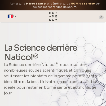
Achetez le
Micro Stamp
et bénéficiez de
50 % de remise
sur
toutes les recharges de sérum.
FR
0
La Science derrière
Naticol®
®
La Science derrière Naticol
repose sur de
nombreuses études scientifiques et cliniques
soutenant les bienfaits de la gamme pour la
santé
, le
bien-être et la beauté
. Notre gamme est la solution
idéale pour rester en bonne santé et actif chaque
jour.