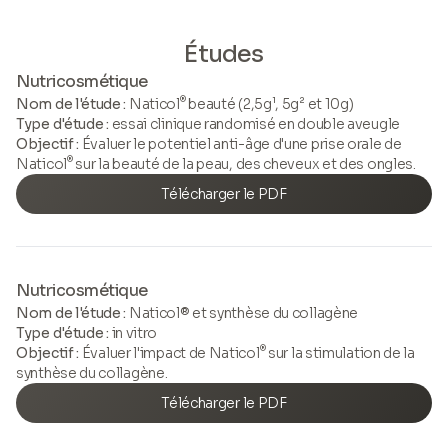
Études
Nutricosmétique
®
Nom de l'étude :
Naticol
beauté (2,5g¹, 5g² et 10g)
Type d'étude :
essai clinique randomisé en double aveugle
Objectif :
Évaluer le potentiel anti-âge d'une prise orale de
®
Naticol
sur la beauté de la peau, des cheveux et des ongles.
Télécharger le PDF
Nutricosmétique
Nom de l'étude :
Naticol® et synthèse du collagène
Type d'étude :
in vitro
®
Objectif :
Évaluer l'impact de Naticol
sur la stimulation de la
synthèse du collagène.
Télécharger le PDF