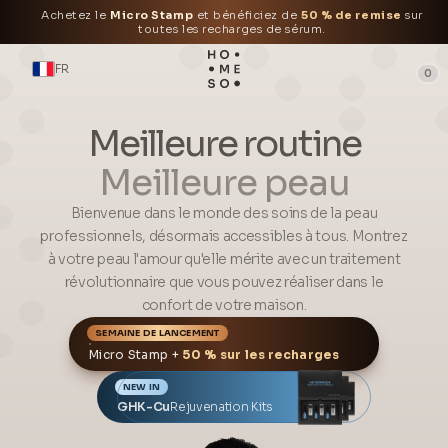
Achetez le
Micro Stamp
et bénéficiez de
50 % de remise
sur
toutes les recharges de sérum.
FR
0
Meilleure routine
Meilleure peau
Bienvenue dans le monde des soins de la peau
professionnels, désormais accessibles à tous. Montrez
à votre peau l'amour qu'elle mérite avec un traitement
révolutionnaire que vous pouvez réaliser dans le
confort de votre maison.
SEMAINE DE LANCEMENT
Micro Stamp +
50 % sur les recharges
NEW IN
GHK-Cu
Rejuvenation Kits