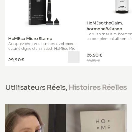
HoMEso theCalm.
hormoneBalance
HoMEso theCalm. hormon
HoMEso Micro Stamp
un complément alimentai
soigneusement élaboré s
Adoptez chez vous un renouvellement
gélules, conçu pour les ad
cutané digne d'un institut. HoMEso Micro
bonne santé qui souhaite
Stamp utilise des micro-aiguilles
35,90 €
leur routine du soir avec 
ultrafines de 0,50 mm pour aider à
29,90 €
44,90 €
sélectionnés et des extra
révéler une peau d'apparence plus lisse
standardisés.
et plus ferme, et un cuir chevelu
d'apparence plus sain, sans rendez-
vous.
Utilisateurs Réels,
Histoires Réelles