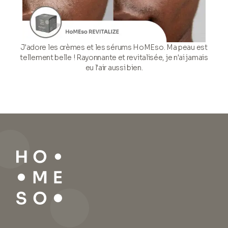
J'adore les crèmes et les sérums HoMEso. Ma peau est
tellement belle ! Rayonnante et revitalisée, je n'ai jamais
eu l'air aussi bien.