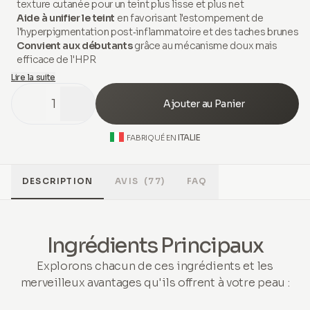
texture cutanée pour un teint plus lisse et plus net
Aide à unifier le teint
en favorisant l'estompement de
l'hyperpigmentation post‑inflammatoire et des taches brunes
Convient aux débutants
grâce au mécanisme doux mais
efficace de l'HPR
Lire la suite
1
Ajouter au Panier
ITALIE
FABRIQUÉ EN
DESCRIPTION
AVIS
(77)
FAQ
Ingrédients Principaux
Explorons chacun de ces ingrédients et les
merveilleux avantages qu'ils offrent à votre peau :