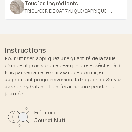
grâce à sa richesse en acides aminés et vitamines.
Tous les ingrédients
TRIGLYCÉRIDE CAPRYLIQUE/CAPRIQUE •
ETHER DICAPRYLYLE • DIMÉTHYL ISOSORBIDE
• HYDROXYPINACOLONE RETINOATE • HUILE
DE GLYCINE SOJA • BETA-SITOSTEROL • HUILE
DE PALME ELAEIS GUINEENSIS • HUILE DE
GRAINE DE GOSSYPIUM HERBACEUM •
Instructions
EXTRAIT DE BIDENS PILOSA •
Pour utiliser, appliquez une quantité de la taille
TETRAISOPALMITATE D'ASCORBYLE • HUILE DE
d'un petit pois sur une peau propre et sèche 1 à 3
GRAINE DE LINUM USITATISSIMUM • EXTRAIT
fois par semaine le soir avant de dormir, en
DE RIZ • EXTRAIT DE GERME DE RIZ •
augmentant progressivement la fréquence. Suivez
POLYGLYCERYL-3 DIISOSTEARATE •
avec un hydratant et un écran solaire pendant la
SQUALANE • TOCOPHEROL
journée.
Fréquence
Jour et Nuit