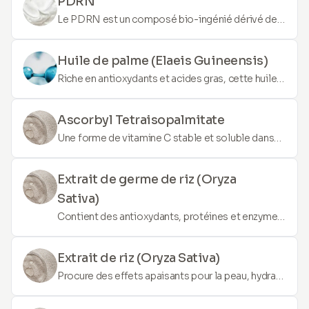
PDRN
Le PDRN est un composé bio-ingénié dérivé de
l’ADN. Réputé pour ses propriétés régénérantes,
il favorise la réparation et le rajeunissement
Huile de palme (Elaeis Guineensis)
cutané. Le PDRN améliore la texture globale,
Riche en antioxydants et acides gras, cette huile
atténue les cicatrices et embellit l’aspect de la
hydrate profondément la peau, aide à restaurer la
peau.
barrière cutanée et offre une protection contre
Ascorbyl Tetraisopalmitate
les dommages environnementaux.
Une forme de vitamine C stable et soluble dans
l'huile qui pénètre profondément dans la peau
pour éclaircir, stimuler la production de collagène
Extrait de germe de riz (Oryza
et protéger contre les dommages induits par les
Sativa)
UV.
Contient des antioxydants, protéines et enzymes
qui favorisent l'hydratation de la peau, aident à
éclaircir le teint et offrent des bienfaits anti-âge.
Extrait de riz (Oryza Sativa)
Procure des effets apaisants pour la peau, hydrate
et aide à améliorer la texture et le teint de la peau