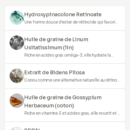
Hydroxypinacolone Retinoate
Une forme douce d'ester de rétinoïde qui favorise
le renouvellement de la peau, réduit l'apparence
des ridules et améliore la texture de la peau sans
Huile de graine de Linum
l'irritation souvent associée au rétinol
Usitatissimum (lin)
traditionnel.
Riche en acides gras oméga-3, elle hydrate la
peau, réduit l'inflammation et aide à maintenir une
fonction saine de la barrière cutanée.
Extrait de Bidens Pilosa
Connu comme une alternative naturelle au rétinol,
il aide à lisser la peau, réduire l'apparence des
ridules et améliorer l'élasticité de la peau sans
Huile de graine de Gossypium
irritation.
Herbaceum (coton)
Riche en vitamine E et acides gras, elle nourrit et
hydrate la peau, offrant un effet apaisant et
améliorant l'élasticité de la peau.