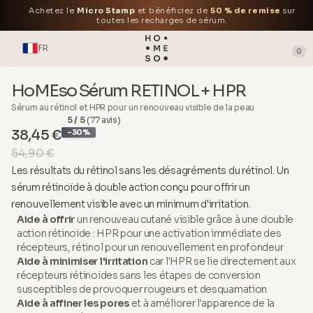
Achetez le
Micro Stamp
et bénéficiez de
50 % de remise
sur
toutes les recharges de sérum.
FR
0
HoMEso Sérum RETINOL + HPR
Sérum au rétinol et HPR pour un renouveau visible de la peau
5 / 5
(77 avis)
38,45 €
-30%
54,90 €
Les résultats du rétinol sans les désagréments du rétinol. Un
sérum rétinoïde à double action conçu pour offrir un
renouvellement visible avec un minimum d'irritation.
Aide à offrir
un renouveau cutané visible grâce à une double
action rétinoïde : HPR pour une activation immédiate des
récepteurs, rétinol pour un renouvellement en profondeur
Aide à minimiser l'irritation
car l'HPR se lie directement aux
récepteurs rétinoïdes sans les étapes de conversion
susceptibles de provoquer rougeurs et desquamation
Aide à affiner les pores
et à améliorer l'apparence de la