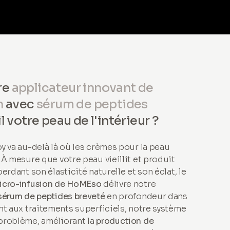
re
applicateur innovant de
n
avec
sérum de peptides
 votre peau de l'intérieur ?
y va au-delà là où les crèmes pour la peau
À mesure que votre peau vieillit et produit
erdant son élasticité naturelle et son éclat, le
icro-infusion de HoMEso
délivre notre
sérum de peptides breveté
en profondeur dans
nt aux traitements superficiels, notre système
problème, améliorant la
production de