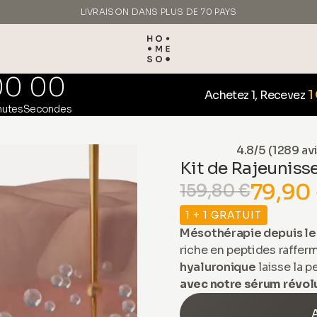
LIVRAISON DANS PLUS DE 70 PAYS
FABRIQUÉ EN ITALIE
00
00
1
Achetez 1, Recevez
nutes
Secondes
4.8/5 (1289 avi
Kit de Rajeunis
79,90
159,80 €
1 + 1 GRATUIT
Mésothérapie depuis le 
riche en peptides rafferm
hyaluronique
laisse la p
avec notre sérum révolu