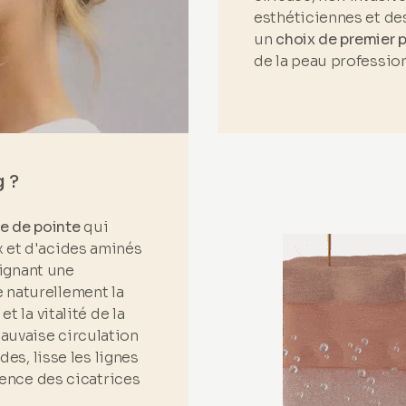
esthéticiennes et de
un
choix de premier p
de la peau profession
 ?
e de pointe
qui
x et d'acides aminés
eignant une
 naturellement la
et la vitalité de la
auvaise circulation
des, lisse les lignes
arence des cicatrices