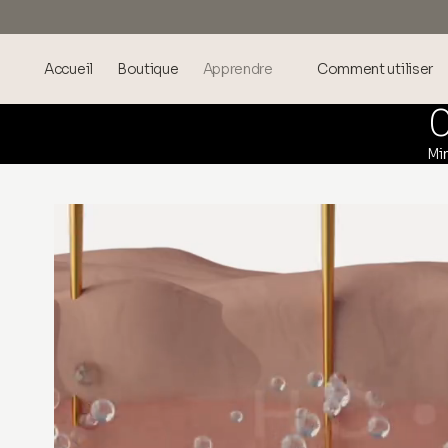
Accueil
Boutique
Apprendre
Comment utiliser
Blog
Mi
Events
® Acide Hyaluronique Soniqué
Mésothérapie - science et
bienfaits
theOnehydrocollagen
Questions Fréquemment
Posées
À propos de nous