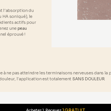
t l'absorption du
u HA soniqué), le
dients actifs pour
tenez une
peau
nel éprouvé !
 à ne pas atteindre les terminaisons nerveuses dans la p
douleur, l'application est totalement
SANS DOULEUR
.
1 GRATUIT
Achetez 1, Recevez