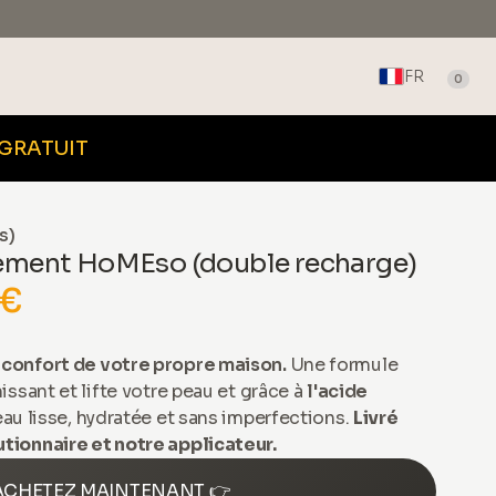
FR
0
 GRATUIT
s)
sement HoMEso (double recharge)
 €
confort de votre propre maison.
Une formule
issant et lifte votre peau et grâce à
l'acide
eau lisse, hydratée et sans imperfections.
Livré
tionnaire et notre applicateur.
ACHETEZ MAINTENANT 👉