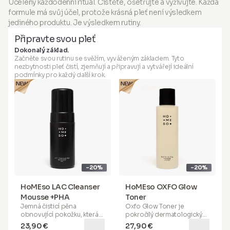
Ucelený každodenní rituál. Čistěte, ošetřujte a vyživujte. Každá
zlepšují texturu a elasticitu
pokynů s aplikátorem
Balení obsahuje:
Balení obsahuje:
formule má svůj účel, protože krásná pleť není výsledkem
pleti a zvyšují vstřebávání
HoMEso. Neaplikujte injekčně.
aktivních látek pro maximální
Aplikujte pouze na
jediného produktu. Je výsledkem rutiny.
účinnost. Díky našemu
neporušenou pokožku. Pouze
Připravte svou pleť
inovativnímu mikroinfuznímu
pro zevní použití.
aplikátoru, speciálně
Dokonalý základ.
vyvinutému pro domácí
Začněte svou rutinu se svěžím, vyváženým základem. Tyto
použití, a našemu
nezbytnosti pleť čistí, zjemňují a připravují a vytvářejí ideální
patentovanému
Peptide
podmínky pro každý další krok.
Serum Boosteru
(se
sonikovanou kyselinou
hyaluronovou) můžete
dosáhnout stejných výsledků
— zcela bezpečně a
bezbolestně.
HoMEso
není péče o pleť na
objednání. Je to terapie
nové generace, kterou
můžete zažít kdykoli a kdekoli
-20%
-20%
— přímo v pohodlí vašeho
domova.
HoMEso LAC Cleanser
HoMEso OXFO Glow
Balení obsahuje:
Mousse +PHA
Toner
Jemná čisticí pěna
Oxfo Glow Toner je
obnovující pokožku, která
pokročilý dermatologický
je formulována s
přípravek
, který kombinuje
23,90 €
27,90 €