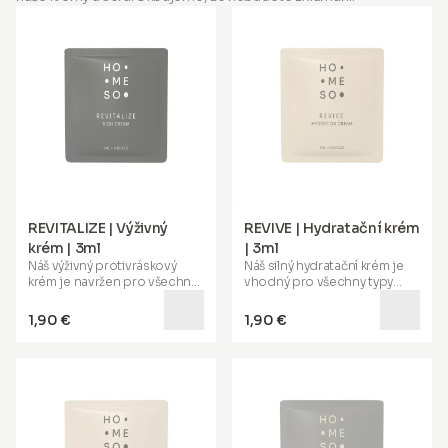
REVITALIZE | Výživný
REVIVE | Hydratační krém
krém | 3ml
| 3ml
Náš
výživný protivráskový
Náš
silný hydratační krém
je
krém
je navržen pro všechny
vhodný pro všechny typy
typy pleti, zejména pro
zralou,
pleti. Jeho speciální formule
suchou a podrážděnou pleť
.
pomáhá hloubkově
1,90 €
1,90 €
Pomáhá obnovit pružnost,
hydratovat vaši pokožku,
dodává mladistvou svěžest a
zklidňuje, snižuje zarudnutí a
podporuje boj proti vráskám.
poskytuje
72hodinovou
Může být použit samostatně,
hydrataci
. Obohacený o
jako denní nebo noční krém,
sonikovanou kyselinu
nebo po ošetření HoMEso.
hyaluronovou, saccharide
Speciální formule obohacená
isomerát, bisabolol,
o
bambucké máslo, peptidy,
ceramidy, alfa-arbutin,