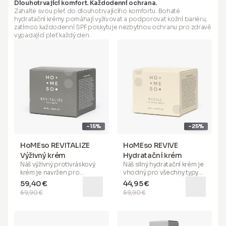
Dlouhotrvající komfort. Každodenní ochrana.
hladit nedokonalosti,
Pomáhá vyhlazovat vrásky,
Zahalte svou pleť do dlouhotrvajícího komfortu. Bohaté
zvyšuje hydrataci a chrání
redukovat zarudnutí a řešit
hydratační krémy pomáhají vyživovat a podporovat kožní bariéru,
vaši pleť před vnějším
otevřené póry a mastné,
zatímco každodenní SPF poskytuje nezbytnou ochranu pro zdravě
stresem. Pomáhá skrývat a
mazové oblasti na
vypadající pleť každý den.
působí proti zarudnutí,
pokožce. Naneste primer
přičemž nabízí výhody jako
prstem přímo na
krytí nedokonalostí pleti.
problémové oblasti
Vhodné pro všechny typy
(vrásky, pod očima, póry,
pleti, toto sérum poskytuje
mastné oblasti). Máte-li
matný efekt s hedvábným
mastnou nebo smíšenou
dotekem
a slouží jako
pleť, doporučujeme použít
vynikající základ pod make-
primer před aplikací séra a
up. Pro optimální výsledky
krému. Pro suchou pleť
aplikujte před hydratačním
doporučujeme aplikovat
krémem.
primer po séru a krému.
-15%
-25%
HoMEso REVITALIZE
HoMEso REVIVE
Výživný krém
Hydratační krém
Náš
výživný protivráskový
Náš
silný hydratační krém
je
krém
je navržen pro
vhodný pro všechny typy
všechny typy pleti, zejména
pleti. Jeho speciální
59,40 €
44,95 €
pro
zralou, suchou a
formule pomáhá hloubkově
69,90 €
59,90 €
podrážděnou pleť
. Pomáhá
hydratovat vaši pokožku,
obnovit pružnost, dodává
zklidňuje, snižuje zarudnutí a
mladistvou svěžest a
poskytuje
72hodinovou
podporuje boj proti
hydrataci
. Obohacený o