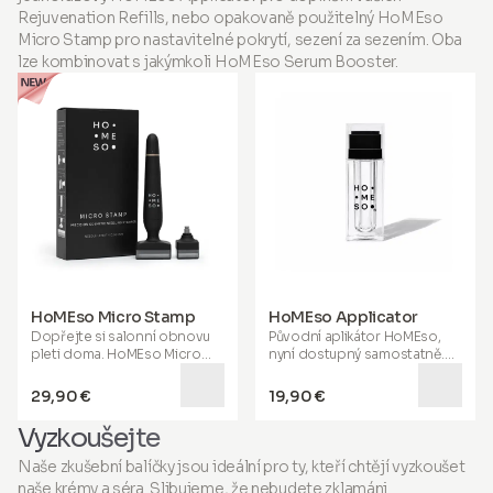
lesklejší vlasy a silnější, hladší
Rejuvenation Refills, nebo opakovaně použitelný HoMEso
nehty
, pomáhající vám
Micro Stamp pro nastavitelné pokrytí, sezení za sezením. Oba
vypadat a cítit se co nejlépe.
lze kombinovat s jakýmkoli HoMEso Serum Booster.
Obohacen o MSM, kyselinu
hyaluronovou, koenzym Q10 a
esenciální vitamíny a minerály,
pomáhá udržovat zdraví
kloubů, podporuje aktivní
stárnutí, napomáhá ke
sportovnímu zotavení a
podporuje funkci střev. Když
se zdraví a krása spojí,
prospíváte zevnitř ven a
pravá pohoda září zevnitř.
HoMEso Micro Stamp
HoMEso Applicator
Dopřejte si salonní obnovu
Původní aplikátor HoMEso,
pleti doma. HoMEso Micro
nyní dostupný samostatně.
Stamp používá ultra jemné
Naplňte zásobník vámi
mikrojehličky 0.50 mm, které
zvoleným posilovačem séra a
29,90 €
19,90 €
pomáhají odhalit hladší,
poklepáváním se dopracujte
pevnější pleť a zdravěji
k hladší a pevnější pleti – bez
Vyzkoušejte
vypadající pokožku hlavy –
nutnosti návštěvy salonu.
bez objednání.
Naše zkušební balíčky jsou ideální pro ty, kteří chtějí vyzkoušet
naše krémy a séra. Slibujeme, že nebudete zklamáni.