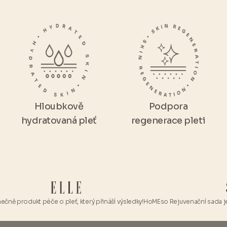
Hloubkově
Podpora
hydratovaná pleť
regenerace pleti
rodukt péče o pleť, který přináší výsledky!
HoMEso Rejuvenační sada je skuteč