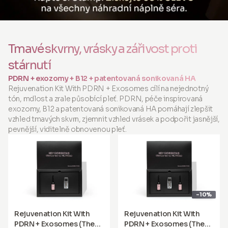
Tmavé skvrny, vrásky a zářivost proti
stárnutí
PDRN + exozomy + B12 + patentovaná sonikovaná HA
Rejuvenation Kit With PDRN + Exosomes cílí na nejednotný
tón, mdlost a zrale působící pleť. PDRN, péče inspirovaná
exozomy, B12 a patentovaná sonikovaná HA pomáhají zlepšit
vzhled tmavých skvrn, zjemnit vzhled vrásek a podpořit jasnější,
pevnější, viditelně obnovenou pleť.
-10%
Rejuvenation Kit With
Rejuvenation Kit With
PDRN + Exosomes (The
PDRN + Exosomes (The