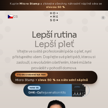
Kupte
Micro Stamp
a získejte všechny náhradní náplně séra se
slevou 50 %
.
CS
0
Lepší rutina
Lepší pleť
Vítejte ve světě profesionální péče o pleť, nyní
přístupného všem. Dopřejte své pleti péči, kterou si
zaslouží, s revolučním ošetřením, které můžete
provádět v pohodlí domova.
TÝDEN UVEDENÍ NA TRH
Micro Stamp +
sleva 50 % na náhradní náplně
NEW IN
GHK-Cu
Rejuvenation Kits