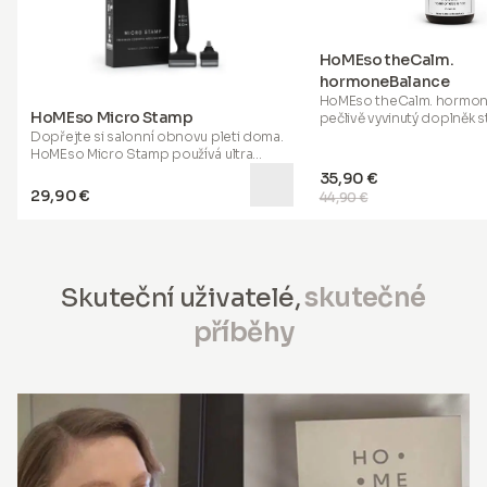
HoMEso theCalm.
hormoneBalance
HoMEso theCalm. hormon
HoMEso Micro Stamp
pečlivě vyvinutý doplněk s
kapslové formě, vytvořený
Dopřejte si salonní obnovu pleti doma.
dospělé, kteří si přejí dop
HoMEso Micro Stamp používá ultra
večerní rutinu vybranými ži
jemné mikrojehličky 0.50 mm, které
35,90 €
standardizovanými rostlinn
pomáhají odhalit hladší, pevnější pleť a
29,90 €
44,90 €
zdravěji vypadající pokožku hlavy – bez
objednání.
Skuteční uživatelé,
skutečné
příběhy