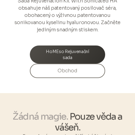
Sada Rejuvenation Kit With Sonicated HA
nahoru pro optimální výsledky.
obsahuje náš patentovaný posilovač séra,
obohacený o výživnou patentovanou
sonikovanou kyselinu hyaluronovou. Začněte
jediným snadným stiskem.
HoMEso Rejuvenační
sada
Obchod
Žádná magie.
Pouze věda a
vášeň.