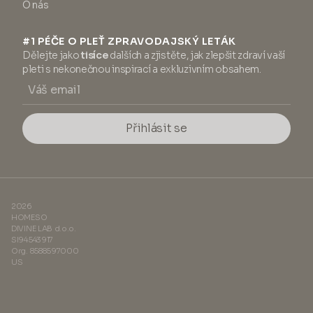
O nás
#1 PÉČE O PLEŤ ZPRAVODAJSKÝ LETÁK
Dělejte jako
tisíce
dalších a zjistěte, jak zlepšit zdraví vaší
pleti s nekonečnou inspirací a exkluzivním obsahem.
Přihlásit se
2026
HOMESO
DIVINE LAB d.o.o.
SI94543917
Org. 8588597000
US