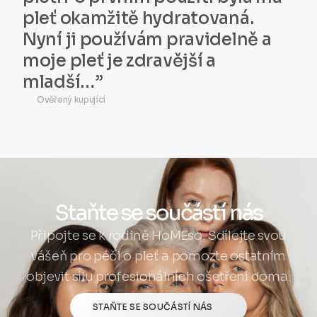
pleť okamžitě hydratovaná.
Nyní ji používám pravidelně a
moje pleť je zdravější a
mladší…”
Ověřený kupující
Staňte se součástí nás
Připojte se k rodině HoMEso. Sdílejte svou
vášeň pro péči o pleť a pomozte ostatním
objevit sílu profesionálních ošetření doma.
STAŇTE SE SOUČÁSTÍ NÁS