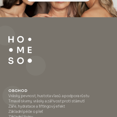
OBCHOD
Vrásky, pevnost, hustota vlasů a podpora růstu
Tmavé skvrny, vrásky a zářivost proti stárnutí
Záře, hydratace a liftingový efekt
Základní péče o pleť
Základní živiny