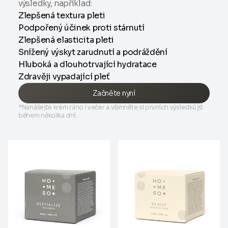
výsledky, například:
Zlepšená textura pleti
Podpořený účinek proti stárnutí
Zlepšená elasticita pleti
Snížený výskyt zarudnutí a podráždění
Hluboká a dlouhotrvající hydratace
Zdravěji vypadající pleť
Začněte nyní
*Nanášejte krém ráno i večer a všimněte si prvních výsledků již
během několika dní.