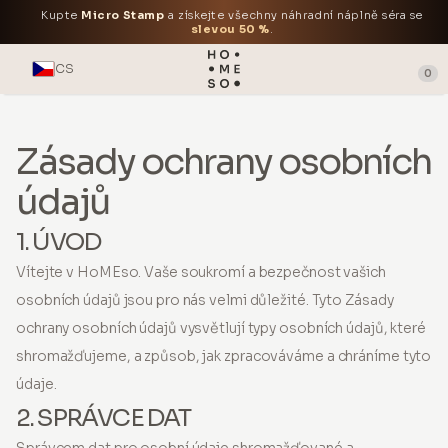
Kupte
Micro Stamp
a získejte všechny náhradní náplně séra se
slevou 50 %
.
CS
0
Zásady ochrany osobních
údajů
1. ÚVOD
Vítejte v HoMEso. Vaše soukromí a bezpečnost vašich
osobních údajů jsou pro nás velmi důležité. Tyto Zásady
ochrany osobních údajů vysvětlují typy osobních údajů, které
shromažďujeme, a způsob, jak zpracováváme a chráníme tyto
údaje.
2. SPRÁVCE DAT