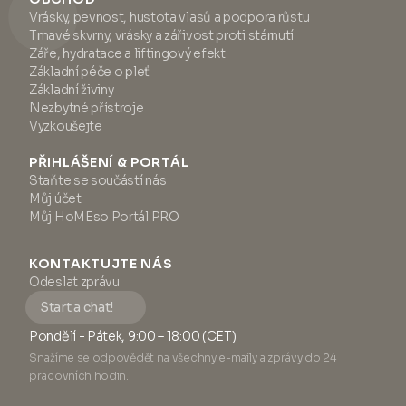
Vrásky, pevnost, hustota vlasů a podpora růstu
Tmavé skvrny, vrásky a zářivost proti stárnutí
Záře, hydratace a liftingový efekt
Základní péče o pleť
Základní živiny
Nezbytné přístroje
Vyzkoušejte
PŘIHLÁŠENÍ & PORTÁL
Staňte se součástí nás
Můj účet
Můj HoMEso Portál PRO
KONTAKTUJTE NÁS
Odeslat zprávu
Start a chat!
Pondělí - Pátek, 9:00 – 18:00 (CET)
Snažíme se odpovědět na všechny e-maily a zprávy do 24
pracovních hodin.