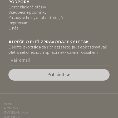
PODPORA
Často kladené otázky
Všeobecné podmínky
Zásady ochrany osobních údajů
Impressum
O nás
#1 PÉČE O PLEŤ ZPRAVODAJSKÝ LETÁK
Dělejte jako
tisíce
dalších a zjistěte, jak zlepšit zdraví vaší
pleti s nekonečnou inspirací a exkluzivním obsahem.
Přihlásit se
2026
HOMESO
DIVINE LAB d.o.o.
SI94543917