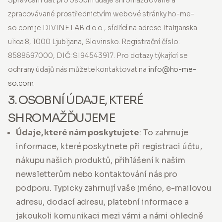
Správcem dat pro osobní údaje shromažďované a
zpracovávané prostřednictvím webové stránky ho-me-
so.com je DIVINE LAB d.o.o., sídlící na adrese Italijanska
ulica 8, 1000 Ljubljana, Slovinsko. Registrační číslo:
8588597000, DIČ: SI94543917. Pro dotazy týkající se
ochrany údajů nás můžete kontaktovat na
info@ho-me-
so.com
.
3. OSOBNÍ ÚDAJE, KTERÉ
SHROMAŽĎUJEME
Údaje, které nám poskytujete
: To zahrnuje
informace, které poskytnete při registraci účtu,
nákupu našich produktů, přihlášení k našim
newsletterům nebo kontaktování nás pro
podporu. Typicky zahrnují vaše jméno, e-mailovou
adresu, dodací adresu, platební informace a
jakoukoli komunikaci mezi vámi a námi ohledně