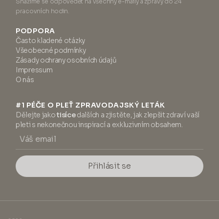
Snažíme se odpovědět na všechny e-maily a zprávy do 24
pracovních hodin.
PODPORA
Často kladené otázky
Všeobecné podmínky
Zásady ochrany osobních údajů
Impressum
O nás
#1 PÉČE O PLEŤ ZPRAVODAJSKÝ LETÁK
Dělejte jako
tisíce
dalších a zjistěte, jak zlepšit zdraví vaší
pleti s nekonečnou inspirací a exkluzivním obsahem.
Přihlásit se