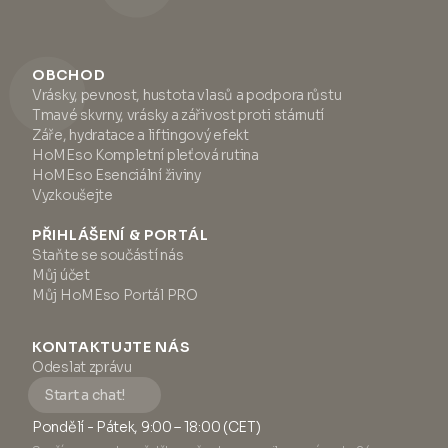
OBCHOD
Vrásky, pevnost, hustota vlasů a podpora růstu
Tmavé skvrny, vrásky a zářivost proti stárnutí
Záře, hydratace a liftingový efekt
HoMEso Kompletní pleťová rutina
HoMEso Esenciální živiny
Vyzkoušejte
PŘIHLÁŠENÍ & PORTÁL
Staňte se součástí nás
Můj účet
Můj HoMEso Portál PRO
KONTAKTUJTE NÁS
Odeslat zprávu
Start a chat!
Pondělí - Pátek, 9:00 – 18:00 (CET)