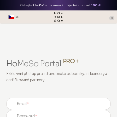
Získejte
theCalm.
zdarma k objednávce nad
100 €
.
CS
0
PRO +
HoMeSo Portal
Exkluzivní přístup pro zdravotnické odborníky, influencery a
certifikované partnery.
Email
*
Password
*