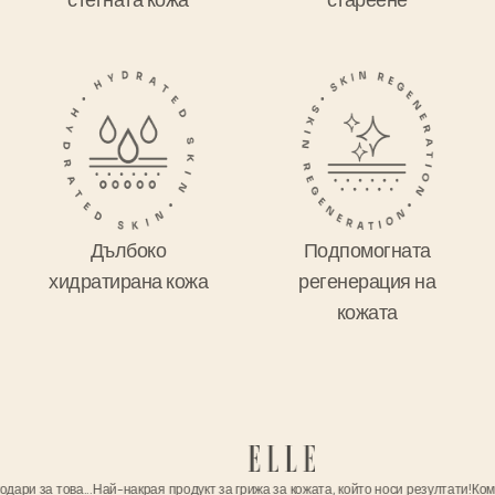
стегната кожа
стареене
Дълбоко
Подпомогната
хидратирана кожа
регенерация на
кожата
ри за това...
Най-накрая продукт за грижа за кожата, който носи резултати!
Компле