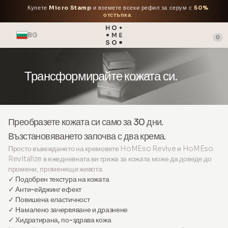
Купете
Micro Stamp
и вземете всеки рефил за серум с
50%
отстъпка
.
BG
0
Трансформирайте кожата си.
Преобразете кожата си само за 30 дни.
Възстановяването започва с два крема.
Просто въвеждането на кремовете HoMEso Revive и HoMEso
Revitalize в ежедневната ви грижа за кожата може да доведе до
промени, променящи живота:
✓ Подобрен текстура на кожата
✓ Анти-ейджинг ефект
✓ Повишена еластичност
✓ Намалено зачервяване и дразнене
✓ Хидратирана, по-здрава кожа