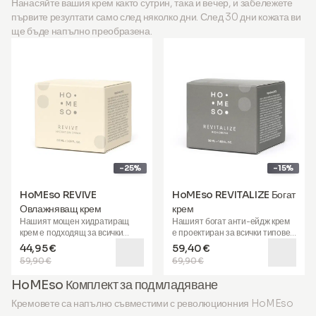
Нанасяйте вашия крем както сутрин, така и вечер, и забележете
първите резултати само след няколко дни. След 30 дни кожата ви
ще бъде напълно преобразена.
-25%
-15%
HoMEso REVIVE
HoMEso REVITALIZE Богат
Овлажняващ крем
крем
Нашият
мощен хидратиращ
Нашият
богат анти-ейдж крем
крем
е подходящ за всички
е проектиран за всички типове
типове кожа. Неговата
кожа и е особено полезен за
44,95 €
59,40 €
специална формула помага за
зряла, суха и раздразнена
59,90 €
69,90 €
дълбока хидратация на кожата,
кожа
. Той помага за
успокоява, намалява
възстановяване на
HoMEso Комплект за подмладяване
зачервяването и осигурява
72-
еластичността, придава
часова хидратация
. Обогатен с
младежка плътност и
Кремовете са напълно съвместими с революционния HoMEso
сонатирана хиалуронова
подпомага борбата с бръчките.