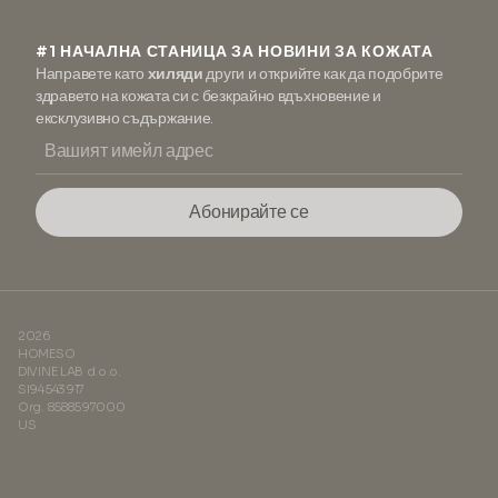
#1 НАЧАЛНА СТАНИЦА ЗА НОВИНИ ЗА КОЖАТА
Направете като
хиляди
други и открийте как да подобрите
здравето на кожата си с безкрайно вдъхновение и
ексклузивно съдържание.
Абонирайте се
2026
HOMESO
DIVINE LAB d.o.o.
SI94543917
Org. 8588597000
US