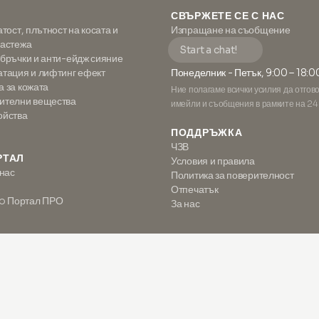
СВЪРЖЕТЕ СЕ С НАС
атост, плътност на косата и
Изпращане на съобщение
растежа
Start a chat!
 бръчки и анти-ейдж сияние
атация и лифтинг ефект
Понеделник - Петък, 9:00 – 18:0
а за кожата
Ние полагаме всички усилия да отгов
ителни вещества
имейли и съобщения в рамките на 24
ойства
ПОДДРЪЖКА
ЧЗВ
РТАЛ
Условия и правила
 нас
Политика за поверителност
Отпечатък
o Портал ПРО
За нас