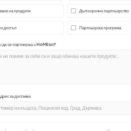
ване на продукти
Дългосрочно партньорство
н достъп
Партньорска програма
ш да си партнираш с HoMEso?
Адрес за доставка