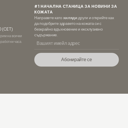
#1 НАЧАЛНА СТАНИЦА ЗА НОВИНИ ЗА
КОЖАТА
Направете като
хиляди
други и открийте как
да подобрите здравето на кожата си с
0 (CET)
безкрайно вдъхновение и ексклузивно
съдържание.
орим на всички
 работни часа.
Абонирайте се