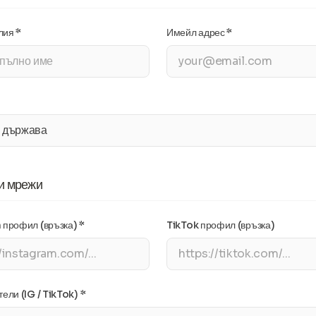
ия *
Имейл адрес *
и мрежи
профил (връзка) *
TikTok профил (връзка)
ели (IG / TikTok) *