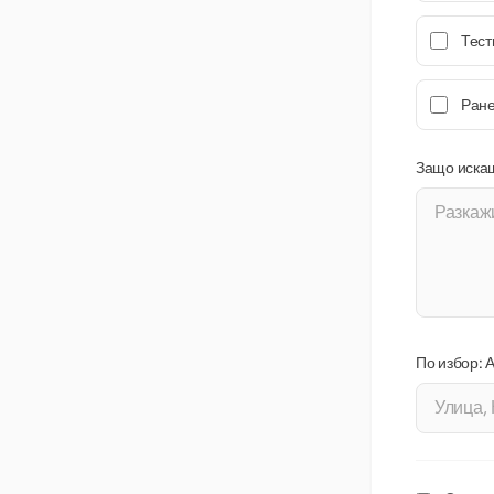
Тест
Ране
Защо иска
По избор: 