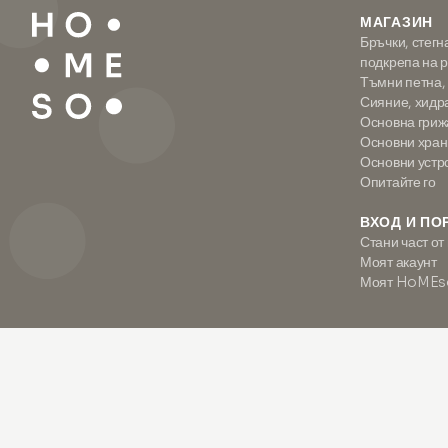
МАГАЗИН
Бръчки, стегн
подкрепа на 
Тъмни петна,
Сияние, хидр
Основна гриж
Основни хран
Основни устр
Опитайте го
ВХОД И ПО
Стани част от
Моят акаунт
Моят HoMEs
2026
•
HOMESO
•
DIVINE LAB d.o.o.
•
SI94543917
•
Org. 8588597000
•
US