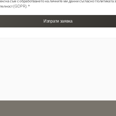
ен/на съм с обработването на личните ми данни съгласно Политиката 
телност (GDPR). *
Изпрати заявка