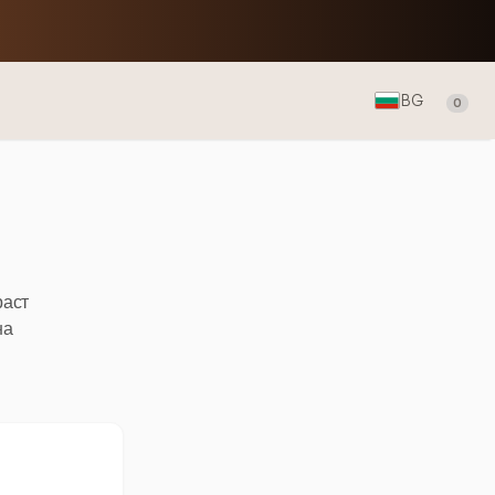
BG
0
раст
на