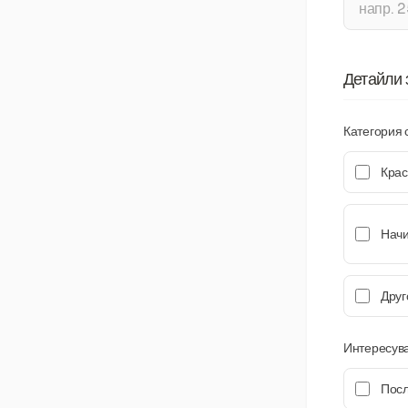
Детайли 
Категория
Крас
Начи
Друг
Интересув
Пос