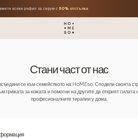
емете всеки рефил за серум с
50% отстъпка
.
Стани част от нас
съедини се към семейството на HoMEso. Сподели своята ст
ъм грижата за кожата и помогни на другите да открият силата 
професионалните терапии у дома.
нформация