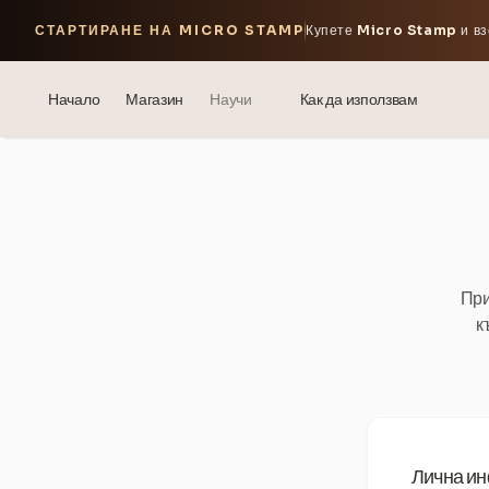
СТАРТИРАНЕ НА MICRO STAMP
Купете
Micro Stamp
и вз
Начало
Магазин
Научи
Как да използвам
Блог
Events
® Сонен хиалуронов киселина
При
Мезотерапия – наука и ползи
к
theOnehydrocollagen
Често задавани въпроси
За нас
Лична и