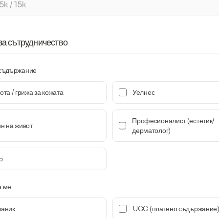
за сътрудничество
 съдържание
ота / грижа за кожата
Уелнес
Професионалист (естетик/
н на живот
дерматолог)
о
а ме
ланик
UGC (платено съдържание