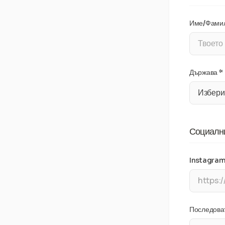
Име/Фамил
Държава *
Социалн
Instagram 
Последоват