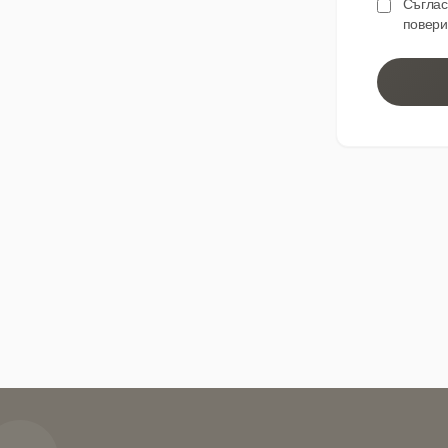
Съглас
повери