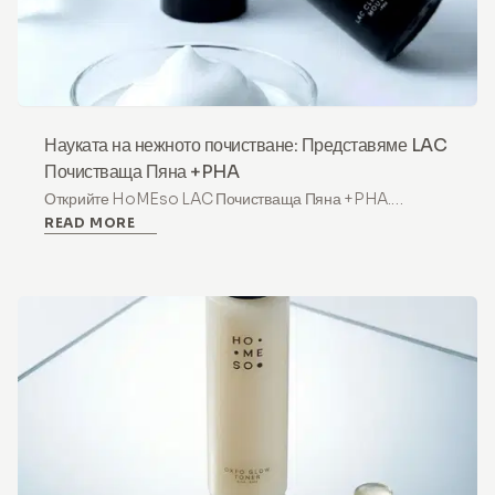
Науката на нежното почистване: Представяме LAC
Почистваща Пяна +PHA
Открийте HoMEso LAC Почистваща Пяна +PHA.
READ MORE
Хидратиращ, с балансиран pH почистващ препарат с
лактобионова киселина, направен да успокоява и
защитава суха, чувствителна кожа всеки ден.