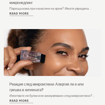
микронедлинг
Пареща кожа при нанасяне на крем? Имате увредена
READ MORE
кожна бариера. Научете защо трябва да спрете
микронедлинга и как да я възстановите за 4 седмици.
Реакция след микроиглени: Алергия ли е или
грешка в хигиената?
Изпитвате ли булки или зачервяване след микроиглени?
READ MORE
Разберете разликата между нормална реакция и грешка в