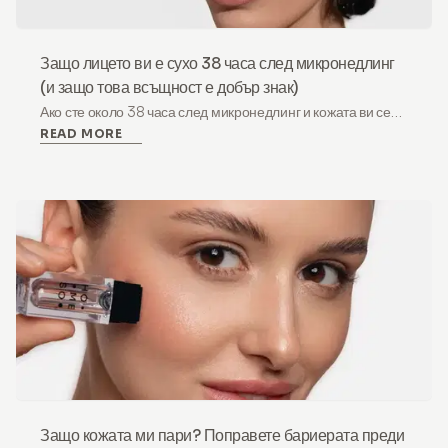
Защо лицето ви е сухо 38 часа след микронедлинг
(и защо това всъщност е добър знак)
Ако сте около 38 часа след микронедлинг и кожата ви се
READ MORE
чувства стегната, суха или леко лющеща се, нека първо ви
уверим: това не е грешка. Това е знак, че процедурата
работи.
Защо кожата ми пари? Поправете бариерата преди