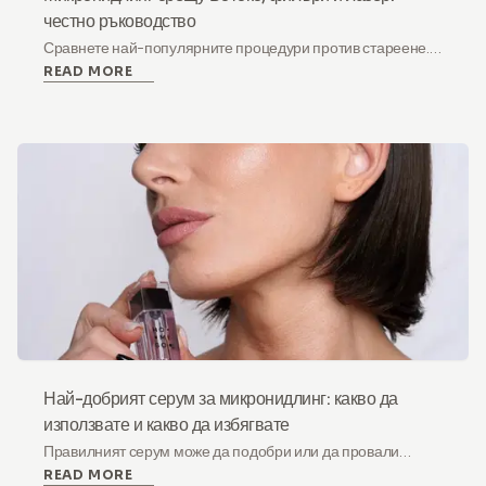
честно ръководство
Сравнете най-популярните процедури против стареене.
READ MORE
Какво реално решава всяка, колко струва и кога
домашният микронидлинг е по-умният избор.
Най-добрият серум за микронидлинг: какво да
използвате и какво да избягвате
Правилният серум може да подобри или да провали
READ MORE
резултатите ви от микронидлинг. Научете кои съставки