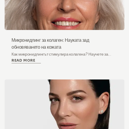
Микронидлинг за колаген: Науката зад
обновяването на кожата
Как микронидлингът стимулира колагена? Научете за
READ MORE
трите фази на терапията за индукция на колаген и как
микроинфузията на активни съставки подпомага
обновяването на кожата у дома.