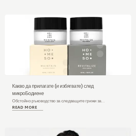
хигиената, причинена от повторното използване на игли.
Какво да прилагате (и избягвате) след
микроБодиене
Обстойно ръководство за следващите грижи за
READ MORE
микронободението. Разберете кои съставки да използвате
(хиалуронова киселина) и какво да избягвате (ретинол,
витамин C) за безопасно възстановяване.