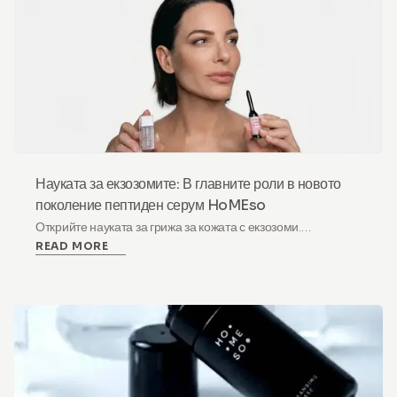
Науката за екзозомите: В главните роли в новото
поколение пептиден серум HoMEso
Открийте науката за грижа за кожата с екзозоми.
READ MORE
Неинвазивен пептиден серум бустер, комбиниращ
PDRN, екзозоми и витамин B12 за поддържане на
обновяването и блясъка на кожата у дома.