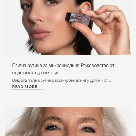
Пълна рутина за микронидлинг: Ръководство от
подготовка до блясък
Вашата пълна рутина за микронидлинг у дома – от
READ MORE
укрепване на бариерата до постпроцедурен блясък.
Стъпка по стъпка протокол, обхващащ подготовка, ден на
процедурата, възстановяване и дългосрочни резултати.