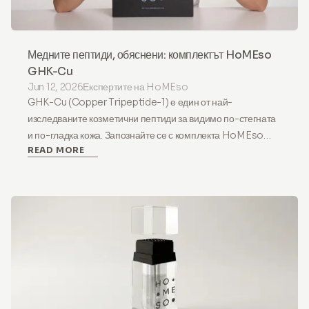
Медните пептиди, обяснени: комплектът HoMEso
GHK-Cu
Jun 12, 2026
Експертите на HoMEso
GHK-Cu (Copper Tripeptide-1) е един от най-
изследваните козметични пептиди за видимо по-стегната
и по-гладка кожа. Запознайте се с комплекта HoMEso
READ MORE
GHK-Cu за кожа и скалп.