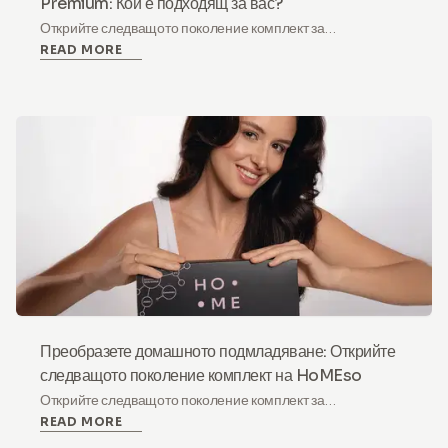
Premium: Кой е подходящ за вас?
Открийте следващото поколение комплект за
READ MORE
подмладяване от HoMEso - сигурно и безболезнено
микроиглено решение за дома с екзозоми, PDRN &
пептиди за видимо по-стегната кожа.
Преобразете домашното подмладяване: Открийте
следващото поколение комплект на HoMEso
Открийте следващото поколение комплект за
READ MORE
подмладяване на HoMEso – безопасно, безболезнено