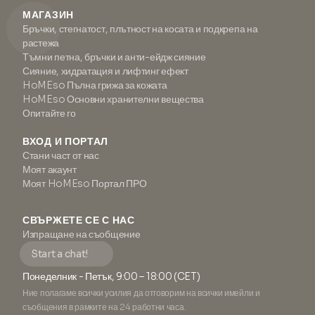
МАГАЗИН
Бръчки, стегнатост, плътност на косата и подкрепа на
растежа
Тъмни петна, бръчки и анти-ейдж сияние
Сияние, хидратация и лифтинг ефект
HoMEso Пълна грижа за кожата
HoMEso Основни хранителни вещества
Опитайте го
ВХОД И ПОРТАЛ
Стани част от нас
Моят акаунт
Моят HoMEso Портал ПРО
СВЪРЖЕТЕ СЕ С НАС
Изпращане на съобщение
Start a chat!
Понеделник - Петък, 9:00 – 18:00 (CET)
Ние полагаме всички усилия да отговорим на всички имейли и
съобщения в рамките на 24 работни часа.