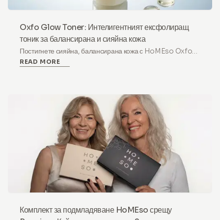
Oxfo Glow Toner: Интелигентният ексфолиращ
тоник за балансирана и сияйна кожа
Постигнете сияйна, балансирана кожа с HoMEso Oxfo
READ MORE
Glow Toner. Нежна формула с AHA/BHA/PHA и
ниацинамид за чувствителна кожа и дълбоко
възстановяване.
Комплект за подмладяване HoMEso срещу