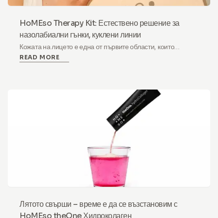
HoMEso Therapy Kit: Естествено решение за
назолабиални гънки, куклени линии
Кожата на лицето е една от първите области, които
READ MORE
разкриват признаците на стареене. Сред най-
забележимите са назолабиалните гънки и куклените
линии (известни още като кукленски линии), които могат да
направят лицето да изглежда уморено или дори тъжно.
Докато те са естествена част от процеса на стареене,
много хора искат да бъдат по-малко изразени.
Лятото свърши – време е да се възстановим с
HoMEso theOne Хидроколаген