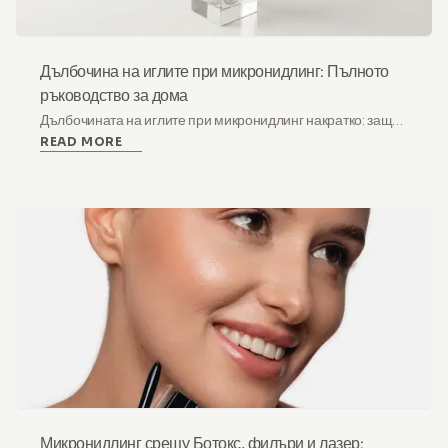
Дълбочина на иглите при микронидлинг: Пълното
ръководство за дома
Дълбочината на иглите при микронидлинг накратко: защо
READ MORE
0.5 mm е златната среда у дома, какво прави всеки
размер и кога 1.0 mm и по-дълбоки принадлежат в
клиника.
Микронидлинг срещу Ботокс, филъри и лазер: