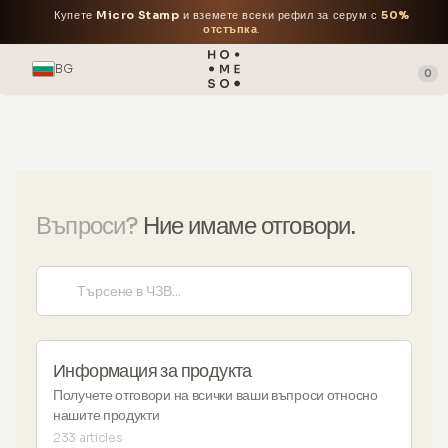
Купете
Micro Stamp
и вземете всеки рефил за серум с
50%
отстъпка
.
BG
0
Въпроси?
Ние имаме отговори.
Информация за продукта
Получете отговори на всички ваши въпроси относно
нашите продукти
233 articles