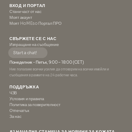
ВХОД И ПОРТАЛ
Стани част от нас
Моят акаунт
Моят HoMEso Портал ПРО
СВЪРЖЕТЕ СЕ С НАС
Изпращане на съобщение
Start a chat!
Понеделник - Петък, 9:00 – 18:00 (CET)
Ние полагаме всички усилия да отговорим на всички имейли и
съобщения в рамките на 24 работни часа.
ПОДДРЪЖКА
ЧЗВ
Условия и правила
Политика за поверителност
Отпечатък
За нас
#1 НАЧАЛНА СТАНИЦА ЗА НОВИНИ ЗА КОЖАТА