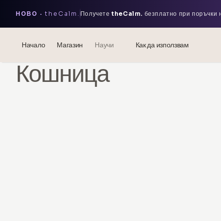
НОВО ·
theCalm.
Получете
theCalm.
безплатно при поръчки
Начало
Магазин
Научи
Как да използвам
Кошница
Блог
Events
® Сонен хиалуронов киселина
Мезотерапия – наука и ползи
theOnehydrocollagen
Често задавани въпроси
За нас