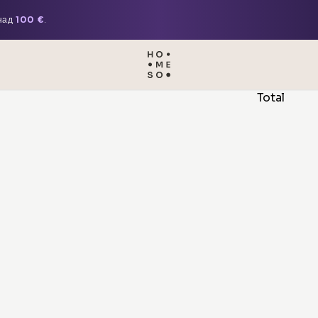
 над
100 €
.
Total