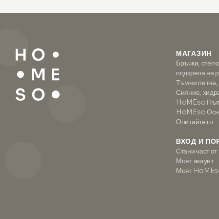
МАГАЗИН
Бръчки, стегн
подкрепа на 
Тъмни петна,
Сияние, хидр
HoMEso Пълн
HoMEso Осно
Опитайте го
ВХОД И ПО
Стани част от
Моят акаунт
Моят HoMEs