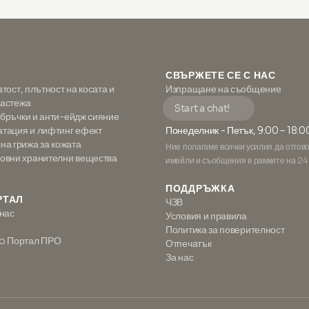
СВЪРЖЕТЕ СЕ С НАС
атост, плътност на косата и
Изпращане на съобщение
растежа
Start a chat!
 бръчки и анти-ейдж сияние
атация и лифтинг ефект
Понеделник - Петък, 9:00 – 18:0
а грижа за кожата
Ние полагаме всички усилия да отгов
вни хранителни вещества
имейли и съобщения в рамките на 24
ПОДДРЪЖКА
РТАЛ
ЧЗВ
 нас
Условия и правила
Политика за поверителност
o Портал ПРО
Отпечатък
За нас