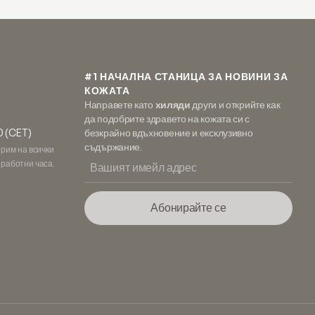
#1 НАЧАЛНА СТАНИЦА ЗА НОВИНИ ЗА
КОЖАТА
Направете като
хиляди
други и открийте как
да подобрите здравето на кожата си с
0 (CET)
безкрайно вдъхновение и ексклузивно
съдържание.
орим на всички
 работни часа.
Абонирайте се