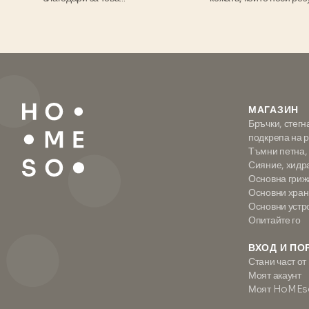
МАГАЗИН
Бръчки, стегн
подкрепа на 
Тъмни петна,
Сияние, хидр
Основна гриж
Основни хран
Основни устр
Опитайте го
ВХОД И ПО
Стани част от
Моят акаунт
Моят HoMEs