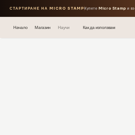
СТАРТИРАНЕ НА MICRO STAMP
Купете
Micro Stamp
и вз
Начало
Магазин
Научи
Как да използвам
Блог
Events
® Сонен хиалуронов киселина
Мезотерапия – наука и ползи
theOnehydrocollagen
Често задавани въпроси
За нас