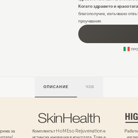
Когато здравето и красотата
благополучие, излъчвано отвъ
проучвания.
ПРО
ОПИСАНИЕ
ЧЗВ
грижа за
Комплектът HoMEso Rejuvenation е
Работи
ултати!
истинска иновация в красотата. Това е
изгле