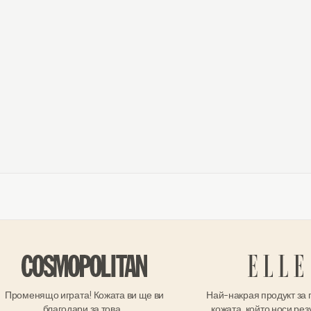
Променящо играта! Кожата ви ще ви
Най-накрая продукт за 
благодари за това...
кожата, който носи рез