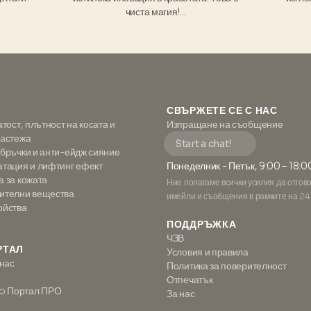
чиста магия!...
СВЪРЖЕТЕ СЕ С НАС
атост, плътност на косата и
Изпращане на съобщение
растежа
Start a chat!
 бръчки и анти-ейдж сияние
атация и лифтинг ефект
Понеделник - Петък, 9:00 – 18:0
а за кожата
Ние полагаме всички усилия да отгов
ителни вещества
имейли и съобщения в рамките на 24
ойства
ПОДДРЪЖКА
ЧЗВ
РТАЛ
Условия и правила
 нас
Политика за поверителност
Отпечатък
o Портал ПРО
За нас