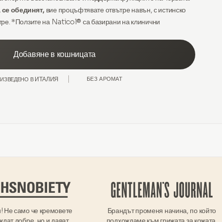
 се обединят,
вие процъфтявате отвътре навън, с истинско
тре. *Ползите на Naticol® са базирани на клинични
Добавяне в кошницата
ИТАЛИЯ
БЕЗ АРОМАТ
ИЗВЕДЕНО В
! Не само че кремовете
Брандът променя начина, по който
ждат добре, но и дават
подхождаме към грижата за кожата.