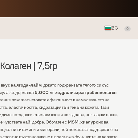
BG
0
олаген | 7,5гр
я
вкус на ягода-лайм
, докато подхранвате тялото си със
рмула, съдържаща
6,000 мг хидролизиран рибен колаген
вания показват неговата ефективност в намаляването на
тта, еластичността, хидратацията и тена на кожата. Тази
имо по-здрави, лъскави коси и по-здрави, по-гладки нокти,
се чувствате най-добре. Обогатен с
MSM, хиалуронова
нциални витамини и минерали, той помага за поддържане на
за спортно възстановяване и поддържа функциите на червата.