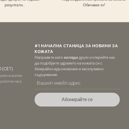
резултати...
Обичаме го!
#1 НАЧАЛНА СТАНИЦА ЗА НОВИНИ ЗА
КОЖАТА
Направете като
хиляди
други и открийте как
да подобрите здравето на кожата си с
0 (CET)
безкрайно вдъхновение и ексклузивно
съдържание.
орим на всички
 работни часа.
Абонирайте се