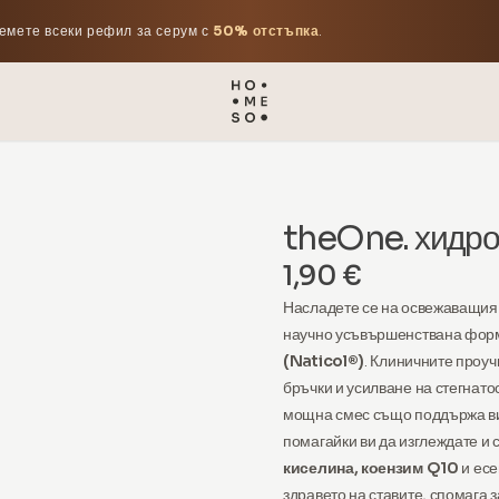
емете всеки рефил за серум с
50% отстъпка
.
theOne. хидроК
1,90 €
Насладете се на освежаващи
научно усъвършенствана фо
(Naticol®)
. Клиничните проуч
бръчки и усилване на стегнатос
мощна смес също поддържа вид
помагайки ви да изглеждате и 
киселина, коензим Q10
и есе
здравето на ставите, спомага 