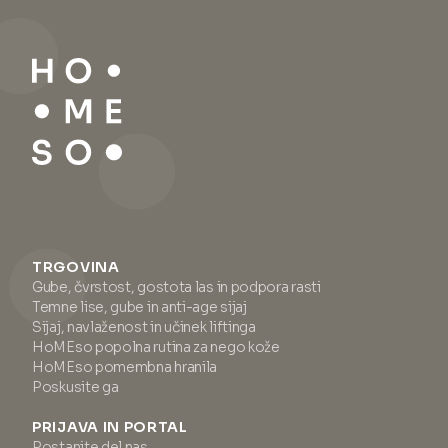
TRGOVINA
Gube, čvrstost, gostota las in podpora rasti
Temne lise, gube in anti-age sijaj
Sijaj, navlaženost in učinek liftinga
HoMEso popolna rutina za nego kože
HoMEso pomembna hranila
Poskusite ga
PRIJAVA IN PORTAL
Postanite del nas