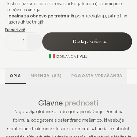
kislino (iz kamilice in korena sladkega korena) za umirjanje
rdečice in vnetja
Idealna za obnovo po tretmajih
po mikroiglanju, pilingih in
laserskih tretmajih
Preberi več
1
Dodaj v košarico
ITALIJI
IZDELANO V
OPIS
MNENJA
(83)
POGOSTA VPRAŠANJA
Glavne
prednosti
Zagotavlja globinsko in dolgotrajno vlaženje. Posebna
formula, obogatena s patentirano mešanico, ki vsebuje
sonificirano hialuronsko kislino, izomerat saharida, bisabolol,