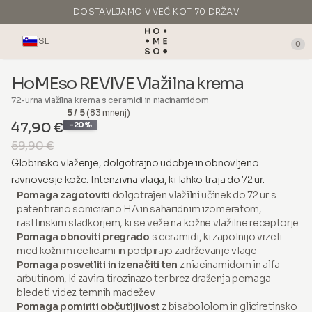
DOSTAVLJAMO V VEČ KOT 70 DRŽAV
IZDELANO V ITALIJI
SL
0
HoMEso REVIVE Vlažilna krema
72-urna vlažilna krema s ceramidi in niacinamidom
5 / 5
(83 mnenj)
47,90 €
-20%
59,90 €
Globinsko vlaženje, dolgotrajno udobje in obnovljeno
ravnovesje kože. Intenzivna vlaga, ki lahko traja do 72 ur.
Pomaga zagotoviti
dolgotrajen vlažilni učinek do 72 ur s
patentirano sonicirano HA in saharidnim izomeratom,
rastlinskim sladkorjem, ki se veže na kožne vlažilne receptorje
Pomaga obnoviti pregrado
s ceramidi, ki zapolnijo vrzeli
med kožnimi celicami in podpirajo zadrževanje vlage
Pomaga posvetliti in izenačiti ten
z niacinamidom in alfa-
arbutinom, ki zavira tirozinazo ter brez draženja pomaga
bledeti videz temnih madežev
Pomaga pomiriti občutljivost
z bisabololom in gliciretinsko