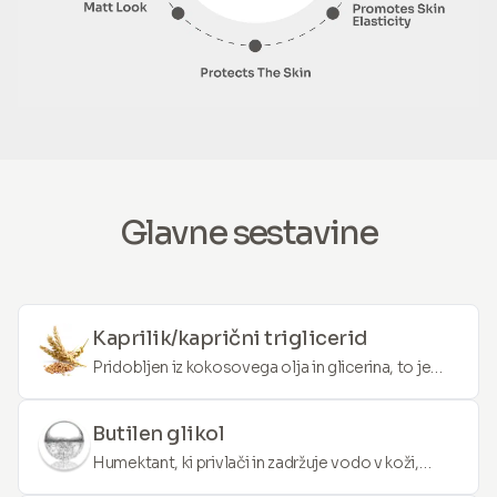
Glavne sestavine
Kaprilik/kaprični triglicerid
Pridobljen iz kokosovega olja in glicerina, to je
lahka, negrezovana olja, ki služi kot odličen
vlažilec. Pomaga obnoviti površino kože in
Butilen glikol
zmanjšuje izgubo vlage.
Humektant, ki privlači in zadržuje vodo v koži,
zagotavlja vlaženje. Prav tako izboljša absorpcijo