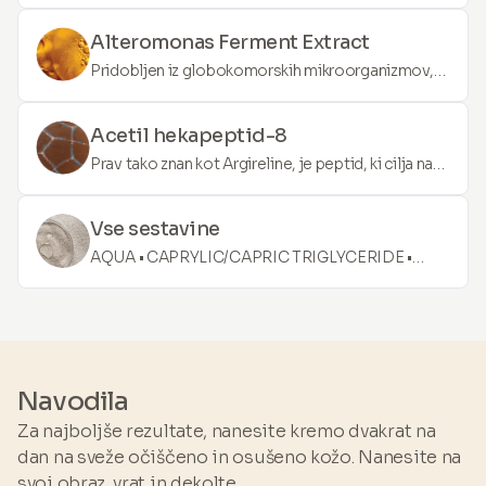
esencialnimi minerali, aminokislinami, beta-
glukanom in vitamini. Lahko izboljša kakovost kože
Alteromonas Ferment Extract
z izboljšanjem ravni vlažnosti in revitaliziranjem
Pridobljen iz globokomorskih mikroorganizmov,
površine kože.
ta ekstrakt je znan po svojih lastnostih pomirjanja
in vlaženja kože. Lahko pomaga zaščititi kožo pred
Acetil hekapeptid-8
onesnaženjem in izboljša hidracijo.
Prav tako znan kot Argireline, je peptid, ki cilja na
mišice, odgovorne za nastanek linij izraza. Z
zaviranjem mišičnih gibov lahko zmanjša videz
Vse sestavine
drobnih linij in gub.
AQUA • CAPRYLIC/CAPRIC TRIGLYCERIDE •
NIACINA-MIDE • PROPANEDIOL GLYCERYL
STEARATE • CETYL ALCOHOL • ISONONYL
ISONONANOATE • GLYCERYL
BEHENATE/EICOSADIOATE • GLYCERIN •
BUTYROSPER-MUM PARKII BUTTER •
Navodila
POLYGLYCERYL-10 STEARATE • POLYGLYCERYL-
Za najboljše rezultate, nanesite kremo dvakrat na
6 TRISTEARATE • CETEARYL ALCOHOL •
dan na sveže očiščeno in osušeno kožo. Nanesite na
CAPRYLYL GLYCOL •SODIUM
svoj obraz, vrat in dekolte.