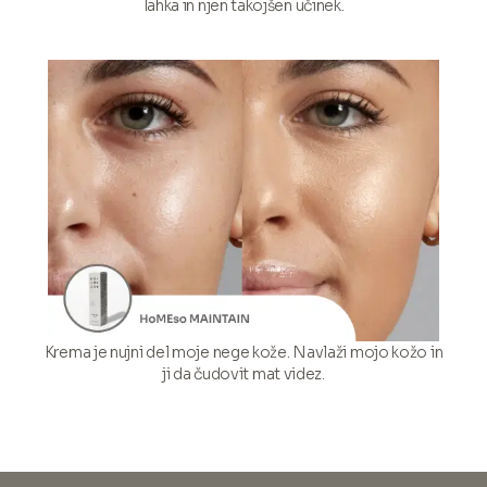
lahka in njen takojšen učinek.
Krema je nujni del moje nege kože. Navlaži mojo kožo in
ji da čudovit mat videz.