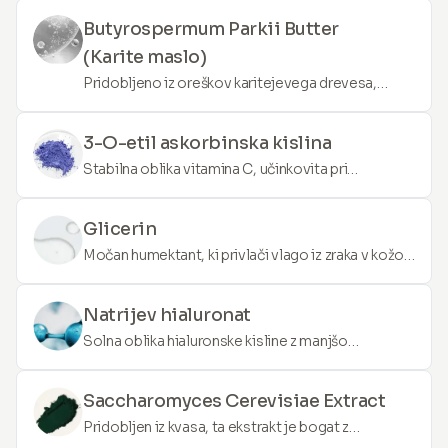
drugih sestavin v kožo.
Butyrospermum Parkii Butter
(Karite maslo)
Pridobljeno iz oreškov karitejevega drevesa,
karitejevo maslo je bogato z maščobnimi
kislinami in vitamini. Je zelo vlažilno in lahko
3-O-etil askorbinska kislina
pomaga pomiriti razdraženo kožo in jo zaščititi
Stabilna oblika vitamina C, učinkovita pri
pred okoljskimi stresorji.
posvetlitvi kože, bledenju temnih madežev in
stimuliranju proizvodnje kolagena za bolj čvrsto
Glicerin
kožo.
Močan humektant, ki privlači vlago iz zraka v kožo,
pomaga jo ohranjati hidrirano, mehko in napeto.
Natrijev hialuronat
Solna oblika hialuronske kisline z manjšo
molekulsko velikostjo, ki omogoča lažjo
penetracijo kože. Vlaži s pritrjevanjem molekul
Saccharomyces Cerevisiae Extract
vode, glajenje drobnih linij in gub.
Pridobljen iz kvasa, ta ekstrakt je bogat z