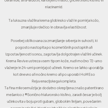
ceramide, alfa-arbutin, karitejevo maslo, gliciretinsko kislino in
niacinamid.
Ta luksuzna vlažilna krema globinsko vlaži in pomirja kožo,
zmanjšuje rdečico in obnavlja elastičnost.
Posebej oblikovana za zmanjšanje srbenja in suhosti, ki
pogosto nastopita po kozmetičnih postopkih ali
izpostavljenosti soncu, zagotavlja dolgotrajen vlažilni učinek.
Krema Revive ustreza vsem tipom kože, nudi močno 72-urno
vlaženje in 24-urni pomirjajoč učinek. Kremo se lahko uporablja
kot dnevno ali nočno kremo ali po uporabi HoMEso
Rejuvenacijskega kompleta.
Ta fina mikroemulzija je dodatno okrepljena z našo patentirano
mešanico z ®Sonično hialuronsko kislino, zaradi česar je bolj
učinkovita v boju proti gubam, globokim linijam, povečanim