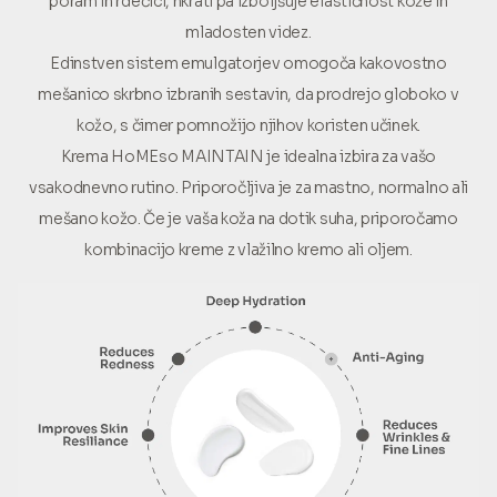
poram in rdečici, hkrati pa izboljšuje elastičnost kože in
mladosten videz.
Edinstven sistem emulgatorjev omogoča kakovostno
mešanico skrbno izbranih sestavin, da prodrejo globoko v
kožo, s čimer pomnožijo njihov koristen učinek.
Krema HoMEso MAINTAIN je idealna izbira za vašo
vsakodnevno rutino. Priporočljiva je za mastno, normalno ali
mešano kožo. Če je vaša koža na dotik suha, priporočamo
kombinacijo kreme z vlažilno kremo ali oljem.