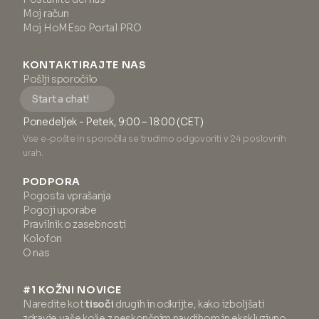
Moj račun
Moj HoMEso Portal PRO
KONTAKTIRAJTE NAS
Pošlji sporočilo
Start a chat!
Ponedeljek - Petek, 9:00 – 18:00 (CET)
Vse e-pošte in sporočila se trudimo odgovoriti v 24 poslovnih
urah.
PODPORA
Pogosta vprašanja
Pogoji uporabe
Pravilnik o zasebnosti
Kolofon
O nas
#1 KOŽNI NOVICE
Naredite kot
tisoči
drugih in odkrijte, kako izboljšati
zdravje vaše kože z neskončnim navdihom in ekskluzivno