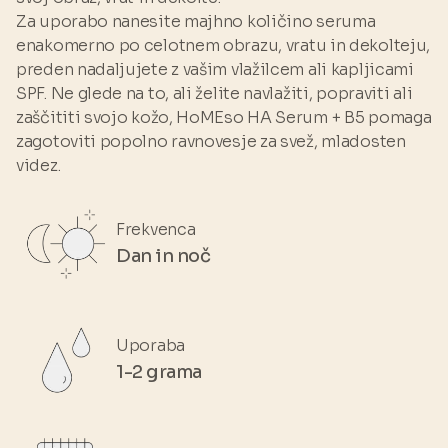
POLYACRYLOYLDIME-THYL TAURATE •
Za uporabo nanesite majhno količino seruma
HYDROXYPROPYL GUAR • POLYME-
enakomerno po celotnem obrazu, vratu in dekolteju,
THYLSILSESQUIOXANE • GLYCERYL
preden nadaljujete z vašim vlažilcem ali kapljicami
CAPRYLATE • ALPHA-ARBUTIN •
SPF. Ne glede na to, ali želite navlažiti, popraviti ali
PANTHENOL•BISABOLOL •
zaščititi svojo kožo, HoMEso HA Serum + B5 pomaga
ETHYLHEXYLGLYCERIN•SACCHARIDE
zagotoviti popolno ravnovesje za svež, mladosten
ISOMERATE • SODIUM LAUROYL LACTYLATE •
videz.
GLYCYRRHETINIC ACID • CERAMIDE 3 •
CERAMIDE 6 1 • CHOLESTEROL •
PHYTOSPHINGOSINE • CARBOMER •
Frekvenca
XANTHAN GUM • AMMONIUM
Dan in noč
ACRYLOYLDIMETHYLTAURATE/VP COPOLYMER
• SODIUM HYALURONATE • CITRIC ACID •
SODIUM CITRATE • CERAMIDE 1•
PHENOXYETHANOL.
Uporaba
1-2 grama