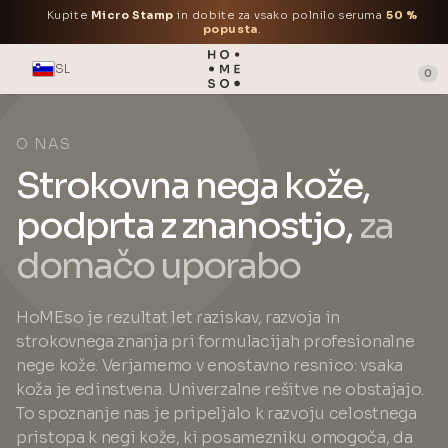
Kupite
Micro Stamp
in dobite za vsako polnilo seruma
50 %
popusta
.
SL
0
O NAS
Strokovna nega kože,
podprta z znanostjo,
za
domačo uporabo
HoMEso je rezultat let raziskav, razvoja in
strokovnega znanja pri formulacijah profesionalne
nege kože. Verjamemo v enostavno resnico: vsaka
koža je edinstvena. Univerzalne rešitve ne obstajajo.
To spoznanje nas je pripeljalo k razvoju celostnega
pristopa k negi kože, ki posamezniku omogoča, da