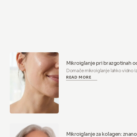
Mikroiglanje pri brazgotinah od
doma?
Domače mikroiglanje lahko vidno i
READ MORE
pri dosledni uporabi na globini 0,5 
pričakovati, kako vzpostaviti rutino 
Mikroiglanje za kolagen: znan