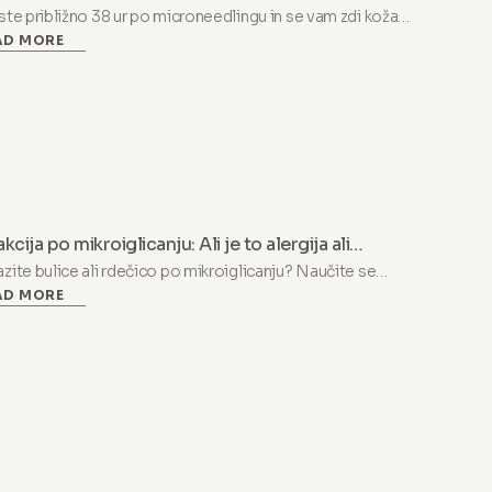
aj je to pravzaprav dober znak)
ste približno 38 ur po microneedlingu in se vam zdi koža
AD MORE
egnjena, suha ali rahlo luščeča, naj vas najprej pomirimo: to
napaka. To je znak, da zdravljenje deluje.
kcija po mikroiglicanju: Ali je to alergija ali
gienska napaka?
zite bulice ali rdečico po mikroiglicanju? Naučite se
AD MORE
likovati med običajno reakcijo in higiensko napako, ki jo
zroči ponovna uporaba igel.