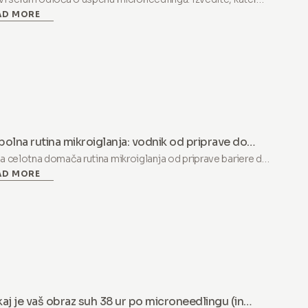
AD MORE
tavine delujejo, čemu se izogniti in zakaj hialuronska kislina
vedno enaka.
olna rutina mikroiglanja: vodnik od priprave do
aja
a celotna domača rutina mikroiglanja od priprave bariere do
AD MORE
aja po tretmaju. Protokol korak za korakom, ki zajema
pravo, dan tretmaja, okrevanje in dolgoročne rezultate.
aj je vaš obraz suh 38 ur po microneedlingu (in