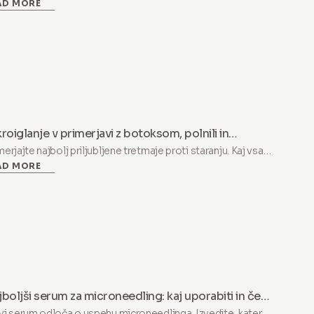
AD MORE
a, kaj naredi vsaka globina in kdaj 1,0 mm in več spada v
iko.
roiglanje v primerjavi z botoksom, polnili in
erjem: iskren vodnik
merjajte najbolj priljubljene tretmaje proti staranju. Kaj vsak
AD MORE
ansko rešuje, koliko stane in kdaj je domače mikroiglanje
etnejša izbira.
boljši serum za microneedling: kaj uporabiti in česa
izogibati
vi serum odloča o uspehu microneedlinga. Izvedite, katere