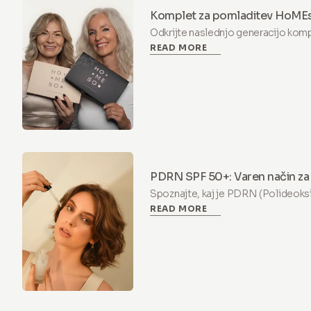
Komplet za pomladitev HoMEso
pravi za vas?
Odkrijte naslednjo generacijo kom
READ MORE
HoMEso – varno in neboleče mikro
PDRN & peptidi za vidno čvrstejšo
PDRN SPF 50+: Varen način za
DNA" trenda
Spoznajte, kaj je PDRN (Polideoksi
READ MORE
podpira regeneracijo kože, kaj je 
regulativah EU in zakaj so HoMEso 
najvarnejša pot za preizkus trend