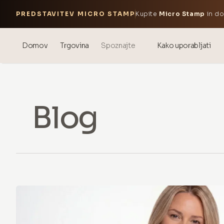
PREDSTAVITEV MICRO STAMP
Kupite
Micro Stamp
in do
Domov
Trgovina
Spoznajte
Kako uporabljati
Blog
Events
Blog
® Sonicated Hialuronska kislina
Mezoterapija – znanost in
koristi
theOnehydrocollagen
Pogosto zastavljena vprašanja
O nas