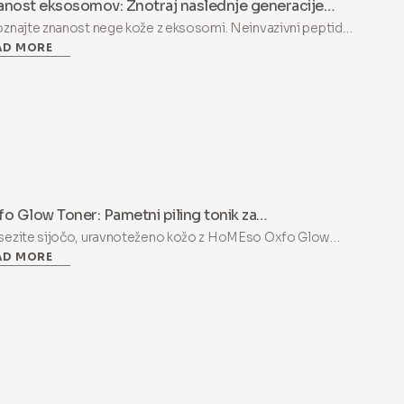
anost eksosomov: Znotraj naslednje generacije
ruma za obnovo HoMEso z peptidi
znajte znanost nege kože z eksosomi. Neinvazivni peptidni
AD MORE
um za obnovo, ki kombinira PDRN, eksosome in vitamin B12
podporo obnovi in sijaju kože doma.
o Glow Toner: Pametni piling tonik za
avnoteženo, sijočo kožo
ezite sijočo, uravnoteženo kožo z HoMEso Oxfo Glow
AD MORE
ikom. Nežna AHA/BHA/PHA formula z Niacinamidom za
utljivo kožo in globoko revitalizacijo.