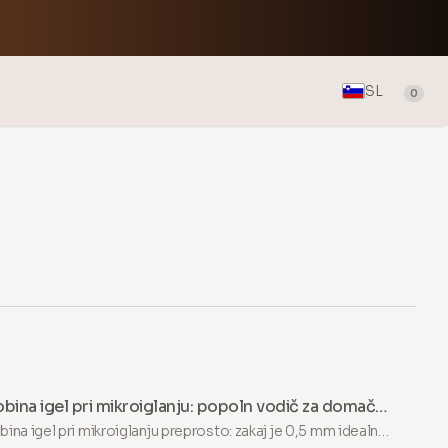
SL
0
bina igel pri mikroiglanju: popoln vodič za domačo
orabo
bina igel pri mikroiglanju preprosto: zakaj je 0,5 mm idealna