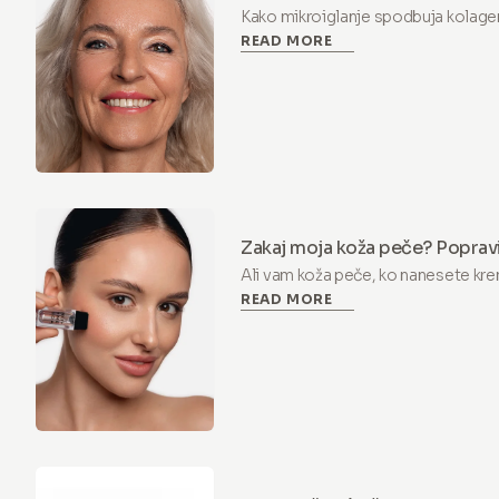
Kako mikroiglanje spodbuja kolage
READ MORE
znanost terapije indukcije kolagena 
aktivnih sestavin podpira obnovo 
Zakaj moja koža peče? Popravi
microneedlingom
Ali vam koža peče, ko nanesete k
READ MORE
kožno bariero. Preberite, zakaj mor
microneedlingom in kako jo obnoviti