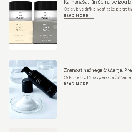
Kaj nanašati (in čemu se izogib
mikroiglicami
Celovit vodnik o negi kože po tretm
READ MORE
Odkrijte, katere sestavine uporabiti 
čemu se izogniti (retinol, vitamin C
Znanost nežnega čiščenja: Pr
čiščenje LAC +PHA
Odkrijte HoMEso peno za čiščenje
READ MORE
pH-uravnoteženo čistilo z LaktoBi
pomirjanje in zaščito suhe, občutlji