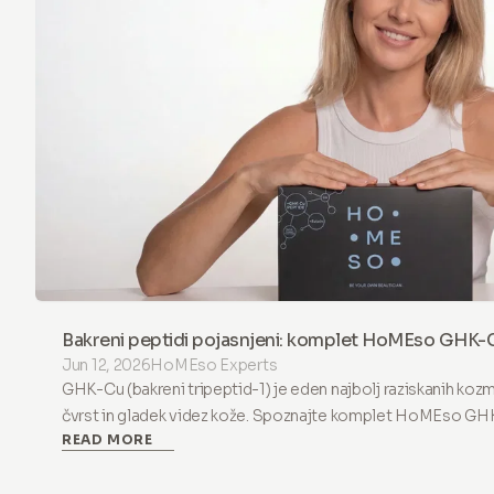
Bakreni peptidi pojasnjeni: komplet HoMEso GHK-
Jun 12, 2026
HoMEso Experts
GHK-Cu (bakreni tripeptid-1) je eden najbolj raziskanih kozm
čvrst in gladek videz kože. Spoznajte komplet HoMEso GHK-
READ MORE