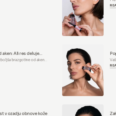
RE
ses
ni 
 aken: Ali res deluje
Pop
sij
zboljša brazgotine od aken
Vaš
RE
mm. Izvedite, kaj
sij
in kdaj ga preskočiti.
pri
ost v ozadju obnove kože
Zak